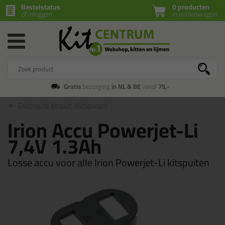
Bestelstatus
0 producten
of inloggen
in winkelwagen
Gratis
bezorging
in NL & BE
vanaf
75,-
Elektrische kitspuit
(Kitspuiten)
Irion Accu Powerjet-Li
7,4V 1.3Ah
Losse accu voor alle Irion Powerjet-Li kitspuiten