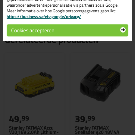
Oplaadtijd
waaronder advertentiepersonalisatie via partners zoals Google.
Lithium-ion
Meer informatie over hoe Google persoonsgegevens gebruikt:
https://business.safety.google/privacy/
Cookies accepteren
Gerelateerde producten
49,
39,
99
99
Stanley FATMAX Accu
Stanley FATMAX
V20 18V 2.0Ah Lithium-
Snellader V20 18V 4A