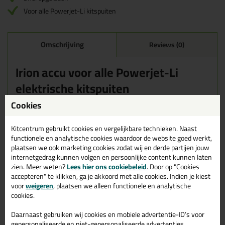
Voor alle Powerjet-Li kitspuiten
Omschrijving
Reviews (0)
Irion accu voor alle Powerjet-Li
elektrische kitspuiten
Deze accu van Irion is in ongeveer 1 uur tijd op te laden met
Cookies
behulp van een snellader van Irion. Met één volle accu kun je
ongeveer 30 kokers / 20 worsten verwerken. De exacte
Kitcentrum gebruikt cookies en vergelijkbare technieken. Naast
hoeveelheid hangt af van de stugheid van het materiaal dat je
wilt verspuiten.
functionele en analytische cookies waardoor de website goed werkt,
plaatsen we ook marketing cookies zodat wij en derde partijen jouw
internetgedrag kunnen volgen en persoonlijke content kunnen laten
Wanneer gebruik je deze accu van Irion?
Deze accu van Irion kan gebruikt worden op alle Powerjet-Li
zien. Meer weten?
Lees hier ons cookiebeleid
. Door op "Cookies
kitspuiten van Irion.
accepteren" te klikken, ga je akkoord met alle cookies. Indien je kiest
voor
weigeren
, plaatsen we alleen functionele en analytische
Kenmerken
cookies.
Oplaadbaar
Capaciteit: 1.3Ah
Daarnaast gebruiken wij cookies en mobiele advertentie-ID’s voor
Voltage: 7.2V
gepersonaliseerde en niet-gepersonaliseerde advertenties,