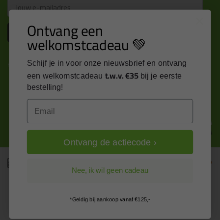
Email
Ontvang een
Inschrijven
welkomstcadeau 💚
Schijf je in voor onze nieuwsbrief en ontvang
Kitcentrum is trots op:
t.w.v. €35
een welkomstcadeau
bij je eerste
bestelling!
Email
Alle prijzen zijn in EURO en excl. 21% BTW
wijzig naar incl. BTW
Ontvang de actiecode ›
Nee, ik wil geen cadeau
*Geldig bij aankoop vanaf €125,-