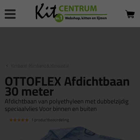
Bestelstatus
0 producten
of inloggen
in winkelwagen
Kimband
(Kimband & Kimpasta)
OTTOFLEX Afdichtbaan
30 meter
Afdichtbaan van polyethyleen met dubbelzijdig
speciaalvlies Voor binnen en buiten
1 productbeoordeling