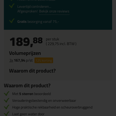
Levertijd controleren...
Afgesproken!
Bekijk onze reviews
Gratis
bezorging vanaf 75,-
189,
88
per stuk
(
229,
75
incl. BTW )
Volumeprijzen
3x
167,94
p/st
12%
korting
Waarom dit product?
Waarom dit product?
Met
5 sterren
beoordeeld
Verouderingsbestendig en onverweerbaar
Hoge praktische rekbaarheid en scheuroverbruggend
Laat geen water door