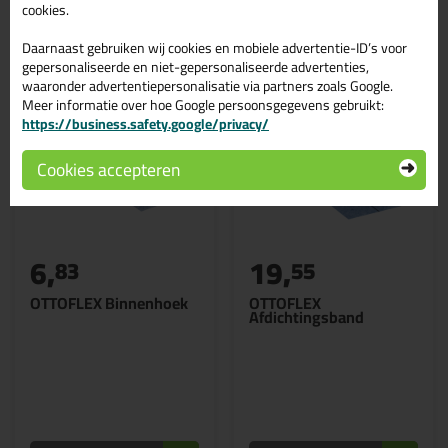
Gerelateerde producten
cookies.
Daarnaast gebruiken wij cookies en mobiele advertentie-ID’s voor
gepersonaliseerde en niet-gepersonaliseerde advertenties,
waaronder advertentiepersonalisatie via partners zoals Google.
Meer informatie over hoe Google persoonsgegevens gebruikt:
https://business.safety.google/privacy/
Cookies accepteren
6,
19,
83
55
OTTOFLEX Binnenhoek
OTTOFLEX
Afdichtingsband