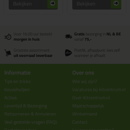
Bekijken
Bekijken
Voor 16:00 uur besteld
Gratis
bezorging in
NL & BE
morgen in huis
vanaf
75,-
Grootste assortiment
PostNL afhaalpunt: kies zelf
uit voorraad leverbaar
wanneer je afhaalt
Informatie
Over ons
Tips en tricks
Wie wij zijn?
Keuzehulpen
Vacatures bij kitcentrum.nl
Acties
Over Kitcentrum.nl
Levertijd & Bezorging
Maatschappelijk
Retourneren & Annuleren
Winkelmand
Veel gestelde vragen (FAQ)
Contact