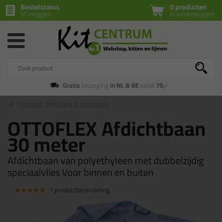
Bestelstatus
0 producten
of inloggen
in winkelwagen
Gratis
bezorging
in NL & BE
vanaf
75,-
Kimband
(Kimband & Kimpasta)
OTTOFLEX Afdichtbaan
30 meter
Afdichtbaan van polyethyleen met dubbelzijdig
speciaalvlies Voor binnen en buiten
1 productbeoordeling