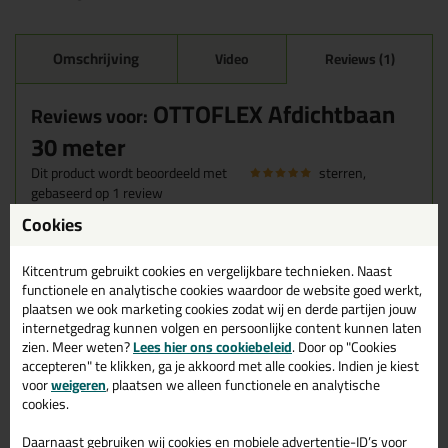
Omschrijving
Video
Reviews (1)
OTTOFLEX Afdichtbaan
Reviews voor:
30 meter
Dit product wordt beoordeeld met
sterren,
gebaseerd op
1
review
Cookies
werkt goed,soepel en goed werkbaar.
Kitcentrum gebruikt cookies en vergelijkbare technieken. Naast
Geschreven door Hendrik op 17 oktober 2024
functionele en analytische cookies waardoor de website goed werkt,
Ook een review schrijven?
plaatsen we ook marketing cookies zodat wij en derde partijen jouw
internetgedrag kunnen volgen en persoonlijke content kunnen laten
Schrijf hier je review over OTTOFLEX Afdichtbaan 30 meter >
zien. Meer weten?
Lees hier ons cookiebeleid
. Door op "Cookies
accepteren" te klikken, ga je akkoord met alle cookies. Indien je kiest
voor
weigeren
, plaatsen we alleen functionele en analytische
cookies.
Daarnaast gebruiken wij cookies en mobiele advertentie-ID’s voor