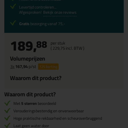
Levertijd controleren...
Afgesproken!
Bekijk onze reviews
Gratis
bezorging vanaf 75,-
189,
88
per stuk
(
229,
75
incl. BTW )
Volumeprijzen
3x
167,94
p/st
12%
korting
Waarom dit product?
Waarom dit product?
Met
5 sterren
beoordeeld
Verouderingsbestendig en onverweerbaar
Hoge praktische rekbaarheid en scheuroverbruggend
Laat geen water door