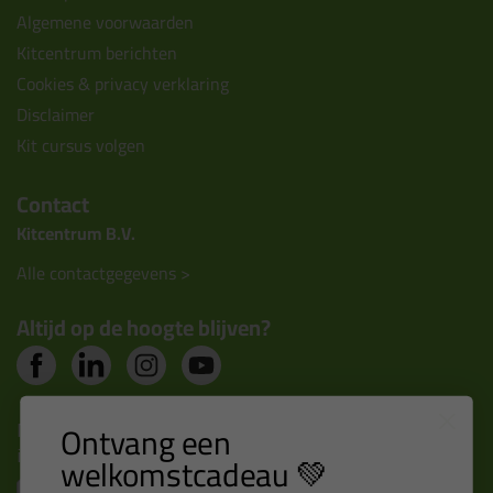
Algemene voorwaarden
Kitcentrum berichten
Cookies & privacy verklaring
Disclaimer
Kit cursus volgen
Contact
Kitcentrum B.V.
Alle contactgegevens >
Altijd op de hoogte blijven?
Nieuws, tips en exclusieve deals rechtstreeks in je
Ontvang een
inbox
welkomstcadeau 💚