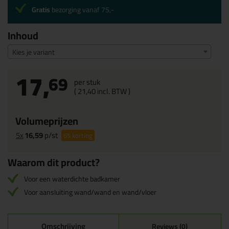
Gratis
bezorging vanaf 75,-
Inhoud
Kies je variant
17,
69
per stuk
(
21,
40
incl. BTW )
Volumeprijzen
5x
16,59
p/st
6%
korting
Waarom dit product?
Voor een waterdichte badkamer
Voor aansluiting wand/wand en wand/vloer
Omschrijving
Reviews (0)