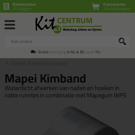
Bestelstatus
0 producten
of inloggen
in winkelwagen
Gratis
bezorging
in NL & BE
vanaf
75,-
Kimband
(Kimband & Kimpasta)
Mapei Kimband
Waterdicht afwerken van naden en hoeken in
natte ruimtes in combinatie met Mapegum WPS