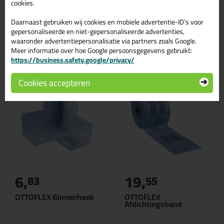
cookies.
Daarnaast gebruiken wij cookies en mobiele advertentie-ID’s voor
gepersonaliseerde en niet-gepersonaliseerde advertenties,
waaronder advertentiepersonalisatie via partners zoals Google.
Gerelateerde producten
Meer informatie over hoe Google persoonsgegevens gebruikt:
https://business.safety.google/privacy/
Cookies accepteren
6,
19,
83
55
OTTOFLEX Binnenhoek
OTTOFLEX
Afdichtingsband