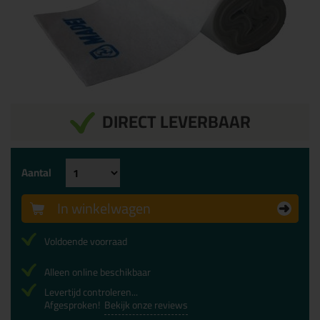
DIRECT LEVERBAAR
Aantal
In winkelwagen
Voldoende voorraad
Alleen online beschikbaar
Levertijd controleren...
Afgesproken!
Bekijk onze reviews