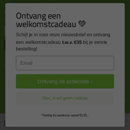
Nieuws, tips en exclusieve deals rechtstreeks in je
Ontvang een
inbox
welkomstcadeau 💚
Email
Schijf je in voor onze nieuwsbrief en ontvang
t.w.v. €35
een welkomstcadeau
bij je eerste
Inschrijven
bestelling!
Email
Kitcentrum is trots op:
Ontvang de actiecode ›
Alle prijzen zijn in EURO en excl. 21% BTW
Nee, ik wil geen cadeau
wijzig naar incl. BTW
*Geldig bij aankoop vanaf €125,-