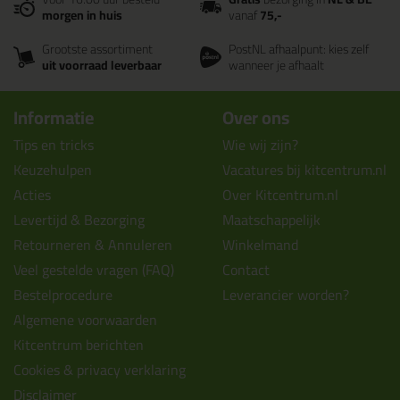
morgen in huis
vanaf
75,-
Grootste assortiment
PostNL afhaalpunt: kies zelf
uit voorraad leverbaar
wanneer je afhaalt
Informatie
Over ons
Tips en tricks
Wie wij zijn?
Keuzehulpen
Vacatures bij kitcentrum.nl
Acties
Over Kitcentrum.nl
Levertijd & Bezorging
Maatschappelijk
Retourneren & Annuleren
Winkelmand
Veel gestelde vragen (FAQ)
Contact
Bestelprocedure
Leverancier worden?
Algemene voorwaarden
Kitcentrum berichten
Cookies & privacy verklaring
Disclaimer