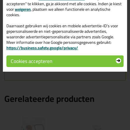
Mapei Adesilex P9
Reviews voor:
accepteren" te klikken, ga je akkoord met alle cookies. Indien je kiest
Tegellijm - 5kg
voor
weigeren
, plaatsen we alleen functionele en analytische
cookies.
Dit product wordt beoordeeld met
sterren,
gebaseerd op
1
review
Daarnaast gebruiken wij cookies en mobiele advertentie-ID’s voor
gepersonaliseerde en niet-gepersonaliseerde advertenties,
waaronder advertentiepersonalisatie via partners zoals Google.
Het bevalt prima, fijn spul.
Meer informatie over hoe Google persoonsgegevens gebruikt:
Geschreven door Corry op 26 mei 2024
https://business.safety.google/privacy/
Ook een review schrijven?
Cookies accepteren
Schrijf hier je review over Mapei Adesilex P9 Tegellijm - 5kg >
Gerelateerde producten