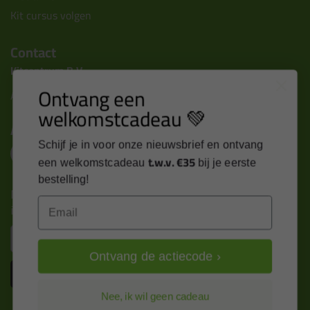
Kit cursus volgen
Contact
Kitcentrum B.V.
Ontvang een
Alle contactgegevens >
welkomstcadeau 💚
Altijd op de hoogte blijven?
Schijf je in voor onze nieuwsbrief en ontvang
t.w.v. €35
een welkomstcadeau
bij je eerste
bestelling!
Nieuws, tips en exclusieve deals rechtstreeks in je
Email
inbox
Email
Ontvang de actiecode ›
Inschrijven
Nee, ik wil geen cadeau