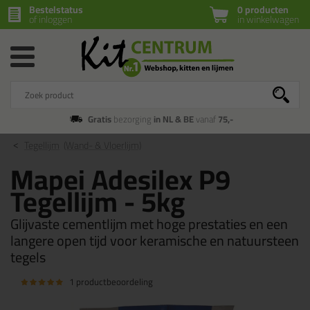
Bestelstatus
0 producten
of inloggen
in winkelwagen
Gratis
bezorging
in NL & BE
vanaf
75,-
Tegellijm
(Wand- & Vloerlijm)
Mapei Adesilex P9
Tegellijm - 5kg
Glijvaste cementlijm met hoge prestaties en een
langere open tijd voor keramische en natuursteen
tegels
1 productbeoordeling