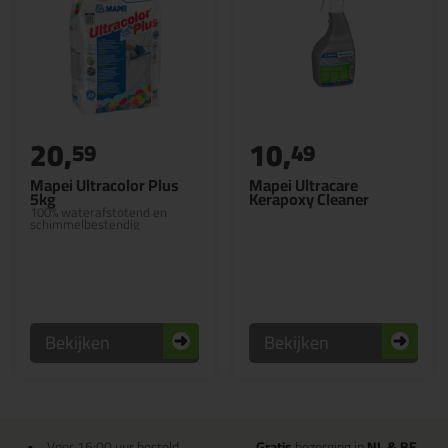
20,
10,
59
49
Mapei Ultracolor Plus
Mapei Ultracare
5kg
Kerapoxy Cleaner
100% waterafstotend en
schimmelbestendig
Bekijken
Bekijken
Voor 16:00 uur besteld
Gratis
bezorging in
NL & BE