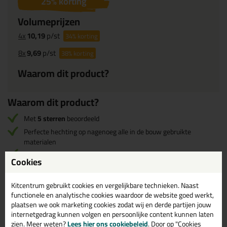
25
% korting
Volumeprijzen
4x
10,19
p/st
34%
korting
8x
9,69
p/st
38%
korting
Waarom dit product?
Waarom dit product?
Met
5 sterren
beoordeeld
Perfecte hechting op nagenoeg alle in de bouw gebruikte
materialen
Sterk thixotroop, kan verticaal worden aangebracht
Cookies
Gemakkelijk verwerkbaar
Kitcentrum gebruikt cookies en vergelijkbare technieken. Naast
functionele en analytische cookies waardoor de website goed werkt,
Omschrijving
Specificaties
Reviews (1)
plaatsen we ook marketing cookies zodat wij en derde partijen jouw
internetgedrag kunnen volgen en persoonlijke content kunnen laten
zien. Meer weten?
Lees hier ons cookiebeleid
. Door op "Cookies