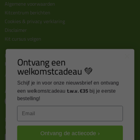
Algemene voorwaarden
Kitcentrum berichten
Cookies & privacy verklaring
Disclaimer
Kit cursus volgen
Contact
Ontvang een
Kitcentrum B.V.
welkomstcadeau 💚
Alle contactgegevens >
Schijf je in voor onze nieuwsbrief en ontvang
Altijd op de hoogte blijven?
t.w.v. €35
een welkomstcadeau
bij je eerste
bestelling!
Email
Nieuws, tips en exclusieve deals rechtstreeks in je
inbox
Ontvang de actiecode ›
Email