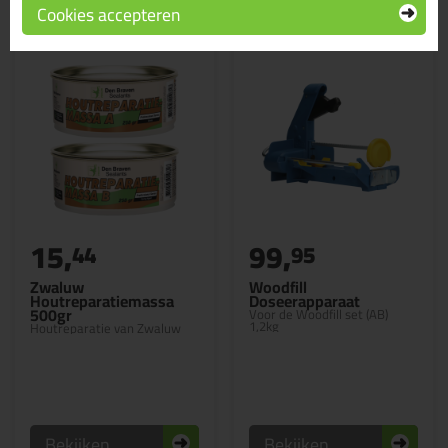
Cookies accepteren
15,
99,
44
95
Zwaluw
Woodfill
Houtreparatiemassa
Doseerapparaat
500gr
Voor de Woodfill set (AB)
1,2kg
Houtreparatie van Zwaluw
Bekijken
Bekijken