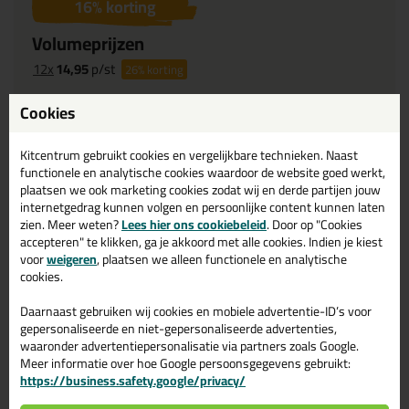
16
% korting
Volumeprijzen
12x
14,95
p/st
26%
korting
Cookies
Omschrijving
Specificaties
Reviews (0)
Kitcentrum gebruikt cookies en vergelijkbare technieken. Naast
functionele en analytische cookies waardoor de website goed werkt,
Woodfill Express
plaatsen we ook marketing cookies zodat wij en derde partijen jouw
houtrotvuller in Wit
internetgedrag kunnen volgen en persoonlijke content kunnen laten
zien. Meer weten?
Lees hier ons cookiebeleid
. Door op "Cookies
Bestel de Woodfill Express houtrotvuller in Wit vandaag nog!
accepteren" te klikken, ga je akkoord met alle cookies. Indien je kiest
Vandaag besteld = morgen in huis.
voor
weigeren
, plaatsen we alleen functionele en analytische
cookies.
Wil je meer weten over de toepassing en kenmerken van dit
product?
Lees alles over dit product >
Daarnaast gebruiken wij cookies en mobiele advertentie-ID’s voor
gepersonaliseerde en niet-gepersonaliseerde advertenties,
waaronder advertentiepersonalisatie via partners zoals Google.
Meer informatie over hoe Google persoonsgegevens gebruikt:
https://business.safety.google/privacy/
Gerelateerde producten