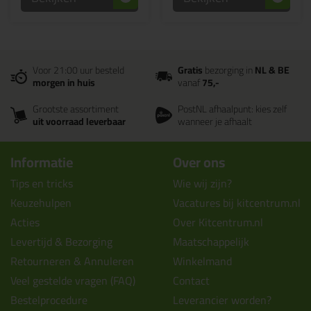
Voor 21:00 uur besteld
Gratis
bezorging in
NL & BE
morgen in huis
vanaf
75,-
Grootste assortiment
PostNL afhaalpunt: kies zelf
uit voorraad leverbaar
wanneer je afhaalt
Informatie
Over ons
Tips en tricks
Wie wij zijn?
Keuzehulpen
Vacatures bij kitcentrum.nl
Acties
Over Kitcentrum.nl
Levertijd & Bezorging
Maatschappelijk
Retourneren & Annuleren
Winkelmand
Veel gestelde vragen (FAQ)
Contact
Bestelprocedure
Leverancier worden?