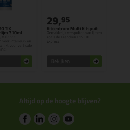
29,
95
90 TIX
Kitcentrum Multi Kitspuit
elijm 310ml
Gemakkelijk verspuiten van lijmen
, vullende
zoals de Frencken C15 TIX
m voor interieur- en
Express
schikt voor verticale
(D4)
n
Bekijken
Altijd op de hoogte blijven?