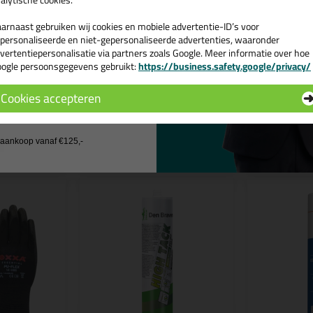
ransparant
alytische cookies.
tel de Frencken C15 TIX Express Constructielijm 310ml in Transparant 
arnaast gebruiken wij cookies en mobiele advertentie-ID’s voor
personaliseerde en niet-gepersonaliseerde advertenties, waaronder
 je meer weten over de toepassing en kenmerken van dit product?
Lees 
vertentiepersonalisatie via partners zoals Google. Meer informatie over hoe
ogle persoonsgegevens gebruikt:
https://business.safety.google/privacy/
 de actiecode ›
Cookies accepteren
 wil geen cadeau
n
j aankoop vanaf €125,-