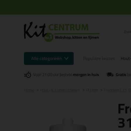
Alle categorieën
Populaire keuzes:
Hout-
Voor 21:00 uur besteld
morgen in huis
Gratis
be
Home
Hout- & Constructielijm
PU lijm
Frencken C15 TI
Fr
3