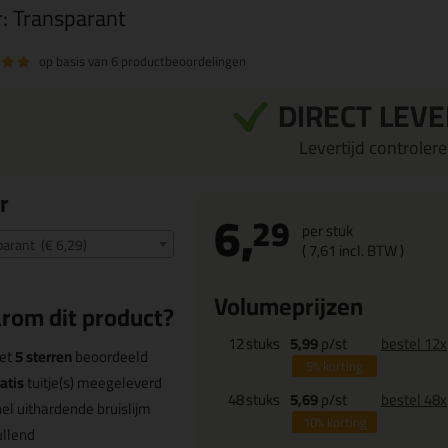
r:
Transparant
op basis van
6 productbeoordelingen
DIRECT LEV
Levertijd controleren
r
6,
29
per stuk
parant (€ 6,29)
(
7,
61
incl. BTW )
Volumeprijzen
rom dit product?
12
stuks
5,99
p/st
bestel 12x
et
5 sterren
beoordeeld
5%
korting
atis
tuitje(s) meegeleverd
48
stuks
5,69
p/st
bestel 48x
el uithardende bruislijm
10%
korting
llend