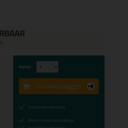
ERBAAR
...
Aantal
In winkelwagen
Voldoende voorraad
Alleen online beschikbaar
Levertijd controleren...