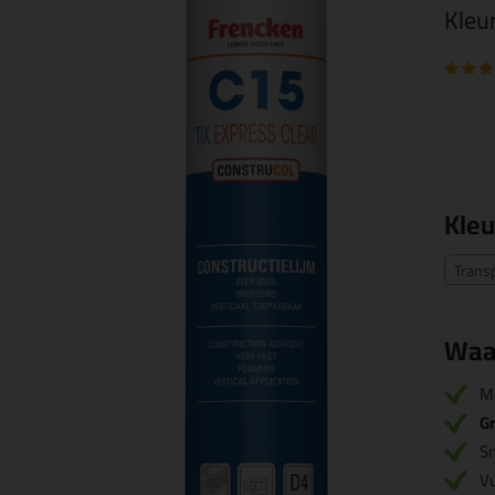
Kleu
Kleu
Trans
Waa
M
Gr
Sn
Vu