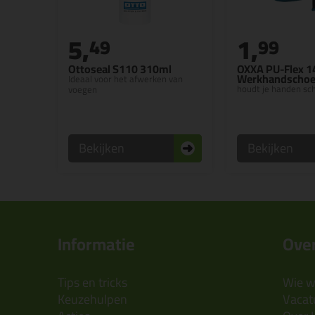
5,
1,
49
99
Ottoseal S110 310ml
OXXA PU-Flex 1
Werkhandscho
Ideaal voor het afwerken van
houdt je handen sch
voegen
Bekijken
Bekijken
Informatie
Over
Tips en tricks
Wie wi
Keuzehulpen
Vacatu