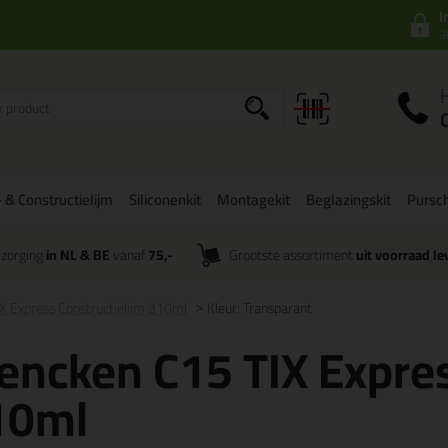
I
a
 & Constructielijm
Siliconenkit
Montagekit
Beglazingskit
Pursc
zorging
in NL & BE
vanaf
75,-
Grootste assortiment
uit voorraad le
X Express Constructielijm 310ml
Kleur: Transparant
encken C15 TIX Expres
10ml