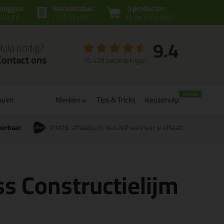
nloggen
Bestelstatus
0 producten
ccount
controleren
in winkelwagen
9.4
Hulp nodig?
Contact ons
16.428 beoordelingen
huim
Merken
Tips & Tricks
Keuzehulp
verbaar
PostNL afhaalpunt: kies zelf wanneer je afhaalt
s Constructielijm