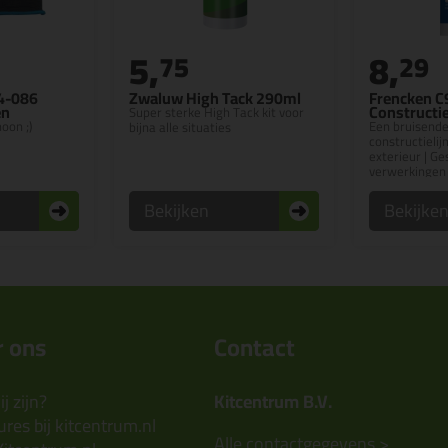
5,
8,
75
29
4-086
Zwaluw High Tack 290ml
Frencken C
en
Constructi
Super sterke High Tack kit voor
oon ;)
Een bruisende
bijna alle situaties
constructielij
exterieur | Ge
verwerkingen 
Bekijken
Bekijke
 ons
Contact
j zijn?
Kitcentrum B.V.
res bij kitcentrum.nl
Alle contactgegevens >