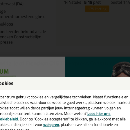
144
stuks
5,19
p/st
bestel 14
tervast (D4)
17%
korting
oge
emperatuurbestendigheid
eukloos
ond eerder bekend als de
encken Constructielijm
xpresse
wijfel je of
Frencken C15 TIX Express Constructielijm
Start de check
ookies
een
cadeau 💚
tcentrum gebruikt cookies en vergelijkbare technieken. Naast functionele en
Omschrijving
Specificaties
alytische cookies waardoor de website goed werkt, plaatsen we ook market
okies zodat wij en derde partijen jouw internetgedrag kunnen volgen en
rsoonlijke content kunnen laten zien. Meer weten?
Lees hier ons
rencken C15 TIX Express Construc
e nieuwsbrief en ontvang een
okiebeleid
. Door op "Cookies accepteren" te klikken, ga je akkoord met alle
v. €35,-
bij je eerste bestelling!
okies. Indien je kiest voor
weigeren
, plaatsen we alleen functionele en