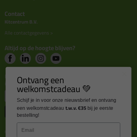
Contact
Kitcentrum B.V.
Alle contactgegevens >
Altijd op de hoogte blijven?
Nieuws, tips en exclusieve deals rechtstreeks in je
Ontvang een
inbox
welkomstcadeau 💚
Email
Schijf je in voor onze nieuwsbrief en ontvang
t.w.v. €35
een welkomstcadeau
bij je eerste
Inschrijven
bestelling!
Email
Kitcentrum is trots op: