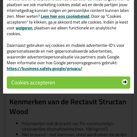
plaatsen we ook marketing cookies zodat wij en derde partijen jouw
Voor toepassingen waarbij een witte lijmnaad gewenst is, kies je
internetgedrag kunnen volgen en persoonlijke content kunnen laten
Structan White
. Voor zwartkleurige lijmnaden is
Structan Black
de
zien. Meer weten?
Lees hier ons cookiebeleid
. Door op "Cookies
juiste optie!
accepteren" te klikken, ga je akkoord met alle cookies. Indien je kiest
voor
weigeren
, plaatsen we alleen functionele en analytische
Geschikte ondergronden voor de
cookies.
Rectavit Structan Wood
Daarnaast gebruiken wij cookies en mobiele advertentie-ID’s voor
Structan is geschikt voor het watervast verlijmen van twee
gepersonaliseerde en niet-gepersonaliseerde advertenties,
poreuze materialen of één poreus en één niet-poreus materiaal
waaronder advertentiepersonalisatie via partners zoals Google.
en hecht op alle gebruikelijke ondergronden zoals: hout,
Meer informatie over hoe Google persoonsgegevens gebruikt:
gemodificeerd hout, multiplex, spaanplanten, OSB, MDF etc.
https://business.safety.google/privacy/
Daarnaast is het geschikt voor steenachtige materialen zoals
baksteen, beton, natuursteen, marmer, graniet, cellenbeton en
Cookies accepteren
vele kunststoffen zoals PVC, HPL, massief laminaat, polystyreen.
Ook geschikt voor polyurethaan, plaatmateriaal en metalen.
Kenmerken van de Rectavit Structan
Wood
Polymeerlijm met de kracht van PU-constructielijm:
uitzonderlijke afschuifsterkte (min. 100 kg/cm²)
Niet bruisend - niet klemmen, enkel aandrukken tot de lijm