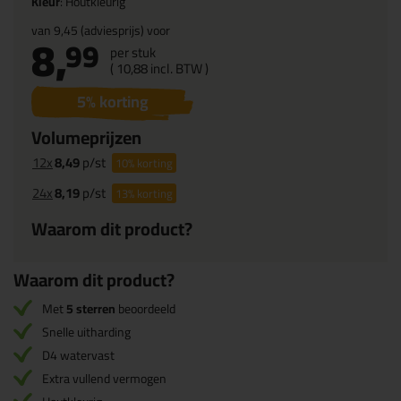
Kleur
: Houtkleurig
van
9,45
(adviesprijs) voor
8,
99
per stuk
(
10,
88
incl. BTW )
5
% korting
Volumeprijzen
12x
8,49
p/st
10%
korting
24x
8,19
p/st
13%
korting
Waarom dit product?
Waarom dit product?
Met
5 sterren
beoordeeld
Snelle uitharding
D4 watervast
Extra vullend vermogen