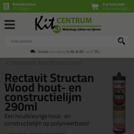
Bestelstatus
0 producten
of inloggen
in winkelwagen
Gratis
bezorging
in NL & BE
vanaf
75,-
Constructielijm
(Hout- & Constructielijm)
Rectavit Structan
Wood hout- en
constructielijm
290ml
Een houtkleurige hout- en
constructielijm op polymeerbasis!
1 productbeoordeling