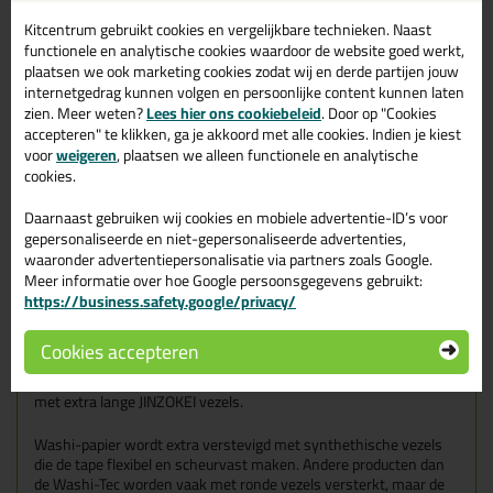
Droge verflagen
Stucwerk
Kitcentrum gebruikt cookies en vergelijkbare technieken. Naast
functionele en analytische cookies waardoor de website goed werkt,
De KIP 309 Tape Washi-Tec Paars is
niet
geschikt om
buiten
te
plaatsen we ook marketing cookies zodat wij en derde partijen jouw
gebruiken, maar de tape heeft
binnen wel
een inzetduur van 2
internetgedrag kunnen volgen en persoonlijke content kunnen laten
maanden.
zien. Meer weten?
Lees hier ons cookiebeleid
. Door op "Cookies
accepteren" te klikken, ga je akkoord met alle cookies. Indien je kiest
Kenmerken
voor
weigeren
, plaatsen we alleen functionele en analytische
Messcherpe verfranden
cookies.
Inzetduur binnen: 2 maanden
Natuurrubber kleeflaag
Daarnaast gebruiken wij cookies en mobiele advertentie-ID’s voor
Temperatuurbestendig tot 60 graden
gepersonaliseerde en niet-gepersonaliseerde advertenties,
Makkelijk afrolbaar
waaronder advertentiepersonalisatie via partners zoals Google.
Wat is Washi tape? (Washi-Tec)
Meer informatie over hoe Google persoonsgegevens gebruikt:
https://business.safety.google/privacy/
Kwaliteit en betrouwbaarheid zijn in Japan een erekwestie.
Eeuwenoude techniek en de moderne techniek gaan hier heel
Cookies accepteren
goed in samenwerking. Dit geldt ook voor de FineLine tape
Washi-Tec die gemaakt worden van origineel Japans Washi papier
met extra lange JINZOKEI vezels.
Washi-papier wordt extra verstevigd met synthethische vezels
die de tape flexibel en scheurvast maken. Andere producten dan
de Washi-Tec worden vaak met ronde vezels versterkt, maar de