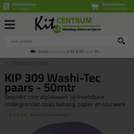
Bestelstatus
0 producten
of inloggen
in winkelwagen
Gratis
bezorging
in NL & BE
vanaf
75,-
Schilderstape
(Tapes)
KIP 309 Washi-Tec
paars - 50mtr
Geschikt voor afplakwerk op kwetsbare
ondergronden zoals behang, papier en stucwerk
4 productbeoordelingen