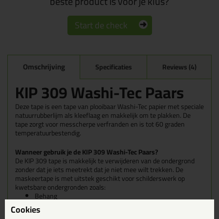
beste product is voor je klus?
Start de check
Omschrijving
Specificaties
Reviews (4)
KIP 309 Washi-Tec Paars
Deze tape is een tape van plooibaar Washi-Tec papier met speciale
natuurrubberlijm als kleeflaag en makkelijk om te plakken. De
tape zorgt voor messcherpe verfranden en is tot 60 graden
temperatuurbestendig.
Wanneer gebruik je de KIP 309 Washi-Tec Paars?
De KIP 309 tape is makkelijk te verwijderen van de ondergrond
zonder dat je iets meetrekt dat je niet mee wilt trekken. De
maskeertape is met uitstek geschikt voor schilderswerk op
kwetsbare ondergronden zoals:
Behang
Papier
Cookies
Nieuwe verflagen