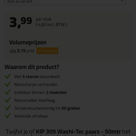
Kies je variant
3,
99
per stuk
(
4,
83
incl. BTW )
Volumeprijzen
48x
3,15
p/st
21%
korting
Waarom dit product?
Met
5 sterren
beoordeeld
Messcherpe verfranden
Inzetduur binnen:
2 maanden
Natuurrubber kleeflaag
Temperatuurbestendig tot
60 graden
Makkelijk afrolbaar
Twijfel je of
KIP 309 Washi-Tec paars - 50mtr
het