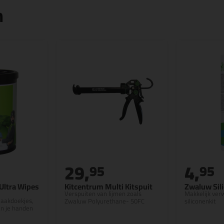
n
29,
4,
95
95
Ultra Wipes
Kitcentrum Multi Kitspuit
Zwaluw Sil
Verspuiten van lijmen zoals
Makkelijk ver
aakdoekjes,
Zwaluw Polyurethane- 50FC
siliconenkit
an je handen