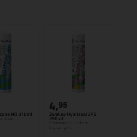
4,
95
icone NO 310ml
Zwaluw Hybriseal 2PS
290ml
werkbare
Goed overschilderbare
beglazingskit