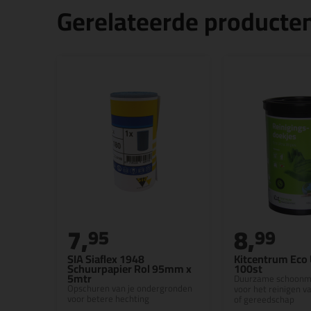
Gerelateerde producte
7,
8,
95
99
SIA Siaflex 1948
Kitcentrum Eco 
Schuurpapier Rol 95mm x
100st
5mtr
Duurzame schoonm
Opschuren van je ondergronden
voor het reinigen v
voor betere hechting
of gereedschap