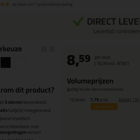
op basis van
1 productbeoordeling
DIRECT LEV
Levertijd controleren
r
keuze
8,
59
per stuk
(
10,
39
incl. BTW )
Volumeprijzen
rom dit product?
(geldig bij alle kleurcombinaties)
12
stuks
7,79
p/st
bestel 12x
et
5 sterren
beoordeeld
9%
korting
atis
tuitje(s) meegeleverd
ijvend elastisch
erschilderbaar met
atergedragen
verven