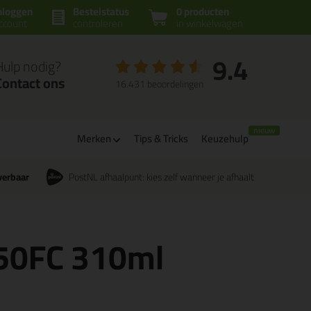
nloggen
Bestelstatus
0 producten
ccount
controleren
in winkelwagen
9.4
Hulp nodig?
Contact ons
16.431 beoordelingen
Merken
Tips & Tricks
Keuzehulp
verbaar
PostNL afhaalpunt: kies zelf wanneer je afhaalt
 50FC 310ml