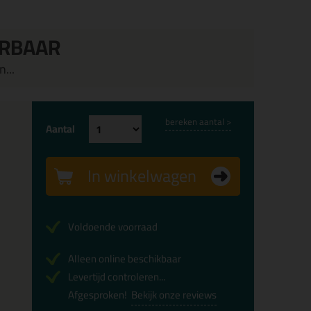
ERBAAR
...
bereken aantal >
Aantal
In winkelwagen
Voldoende voorraad
Alleen online beschikbaar
Levertijd controleren...
Afgesproken!
Bekijk onze reviews