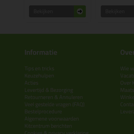
Bekijken
Bekijken
Informatie
Over
Tips en tricks
Wie wi
Keuzehulpen
Vacatu
Acties
Over 
Levertijd & Bezorging
Maats
Retourneren & Annuleren
Wink
Veel gestelde vragen (FAQ)
Conta
Bestelprocedure
Lever
Algemene voorwaarden
Kitcentrum berichten
Cookies & privacy verklaring