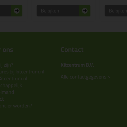
Bekijken
Bekijke
 ons
Contact
j zijn?
Kitcentrum B.V.
res bij kitcentrum.nl
Alle contactgegevens >
Kitcentrum.nl
chappelijk
elmand
ct
ancier worden?