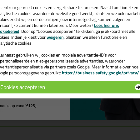
een
e kunststoffen, emaille, keramiek, koper, lood, zink, aluminium, metale
cadeau 💚
tcentrum gebruikt cookies en vergelijkbare technieken. Naast functionele en
alytische cookies waardoor de website goed werkt, plaatsen we ook market
nmerken van de Zwaluw Polyurethane-50
okies zodat wij en derde partijen jouw internetgedrag kunnen volgen en
rsoonlijke content kunnen laten zien. Meer weten?
Lees hier ons
e nieuwsbrief en ontvang een
okiebeleid
. Door op "Cookies accepteren" te klikken, ga je akkoord met alle
Goede hechting zonder primer
v. €35,-
bij je eerste bestelling!
okies. Indien je kiest voor
weigeren
, plaatsen we alleen functionele en
Hoge mechanische eigenschappen
alytische cookies.
Permanent elastisch
Overschilderbaar met de meeste 2-componenten en watergedragen
arnaast gebruiken wij cookies en mobiele advertentie-ID’s voor
genschappen Zwaluw Polyurethane- 50FC 
personaliseerde en niet-gepersonaliseerde advertenties, waaronder
vertentiepersonalisatie via partners zoals Google. Meer informatie over hoe
rk
Den Braven
ogle persoonsgegevens gebruikt:
https://business.safety.google/privacy/
 de actiecode ›
pakkingstype
Koker
Cookies accepteren
chikt voor onder andere
Beton, Glas, Hout, Koper, Metaal, RV
 wil geen cadeau
passing
Dilatatie voegen, Gevel
nmerk
Overschilderbaar, Verlijmend
j aankoop vanaf €125,-
rt
Polyurethaankit (PU)