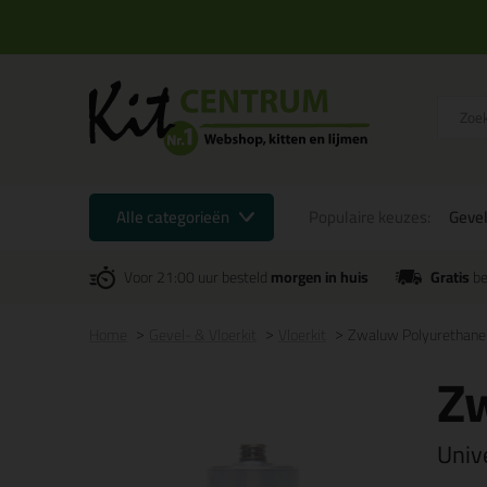
Alle categorieën
Populaire keuzes:
Gevel
Voor 21:00 uur besteld
morgen in huis
Gratis
be
Home
Gevel- & Vloerkit
Vloerkit
Zwaluw Polyurethan
Z
Unive