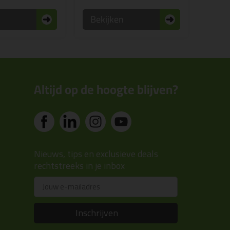
n
Bekijken
Altijd op de hoogte blijven?
Nieuws, tips en exclusieve deals
rechtstreeks in je inbox
Email
Inschrijven