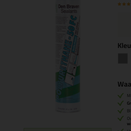
Kleu
Waa
M
Gr
Bl
Ov
w