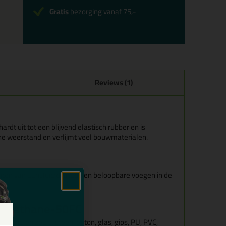
Gratis
bezorging vanaf 75,-
Reviews (1)
rdt uit tot een blijvend elastisch rubber en is
che weerstand en verlijmt veel bouwmaterialen.
chten van aansluit/dilatatie en beloopbare voegen in de
lyurethane-50FC
rialen zoals: steen, beton, glas, gips, PU, PVC,