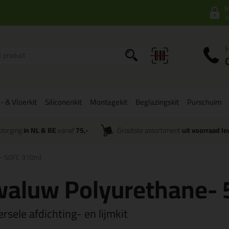
I
a
- & Vloerkit
Siliconenkit
Montagekit
Beglazingskit
Purschuim
zorging
in NL & BE
vanaf
75,-
Grootste assortiment
uit voorraad le
e- 50FC 310ml
waluw Polyurethane-
rsele afdichting- en lijmkit