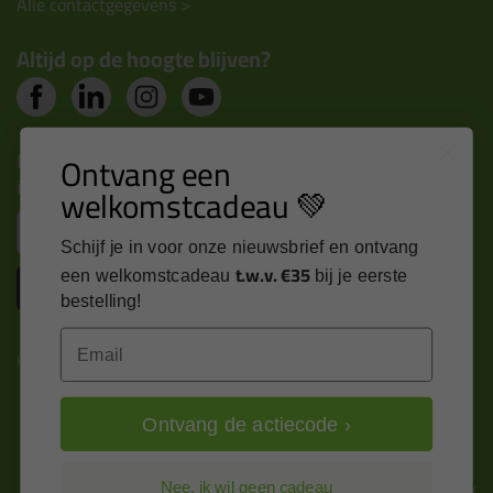
Alle contactgegevens >
Altijd op de hoogte blijven?
Nieuws, tips en exclusieve deals rechtstreeks in je
Ontvang een
inbox
welkomstcadeau 💚
Email
Schijf je in voor onze nieuwsbrief en ontvang
t.w.v. €35
een welkomstcadeau
bij je eerste
Inschrijven
bestelling!
Email
Kitcentrum is trots op:
Ontvang de actiecode ›
Alle prijzen zijn in EURO en excl. 21% BTW
Nee, ik wil geen cadeau