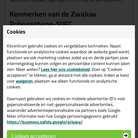
aluminium, metalen, legeringen, R.V.S., hout en verfsystemen.
Kenmerken van de Zwaluw
Polyurethane-50FC
Cookies
Goede hechting zonder primer
Hoge mechanische eigenschappen
Kitcentrum gebruikt cookies en vergelijkbare technieken. Naast
Permanent elastisch
functionele en analytische cookies waardoor de website goed werkt,
Overschilderbaar met de meeste 2-componenten en
plaatsen we ook marketing cookies zodat wij en derde partijen jouw
watergedragen verven
internetgedrag kunnen volgen en persoonlijke content kunnen laten
Eigenschappen Zwaluw
zien. Meer weten?
Lees hier ons cookiebeleid
. Door op "Cookies
accepteren" te klikken, ga je akkoord met alle cookies. Indien je kiest
Polyurethane- 50FC 310ml
voor
weigeren
, plaatsen we alleen functionele en analytische
cookies.
Merk
Den Braven
Daarnaast gebruiken wij cookies en mobiele advertentie-ID’s voor
Verpakkingstype
gepersonaliseerde en niet-gepersonaliseerde advertenties,
Koker
waaronder advertentiepersonalisatie via partners zoals Google.
Geschikt voor onder andere
Meer informatie over hoe Google persoonsgegevens gebruikt:
https://business.safety.google/privacy/
Beton, Glas, Hout, Koper, Metaal, RVS, Staal, Tegels &
Keramiek, Zink
Toepassing
Cookies accepteren