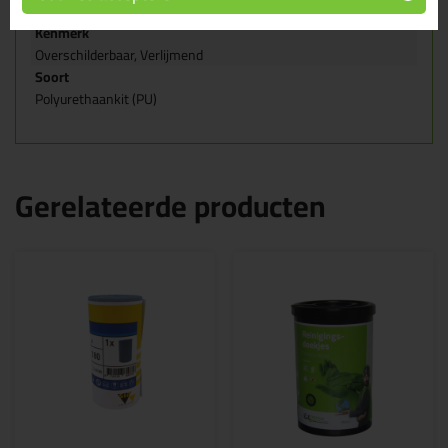
Dilatatie voegen, Gevel
Kenmerk
Overschilderbaar, Verlijmend
Soort
Polyurethaankit (PU)
Gerelateerde producten