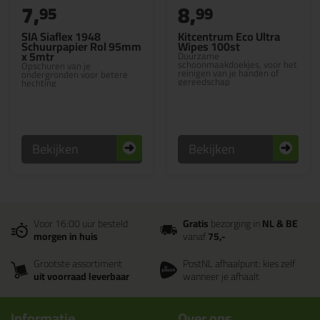
7,
8,
95
99
SIA Siaflex 1948
Kitcentrum Eco Ultra
Schuurpapier Rol 95mm
Wipes 100st
x 5mtr
Duurzame
schoonmaakdoekjes, voor het
Opschuren van je
reinigen van je handen of
ondergronden voor betere
gereedschap
hechting
Bekijken
Bekijken
Voor 16:00 uur besteld
Gratis
bezorging in
NL & BE
morgen in huis
vanaf
75,-
Grootste assortiment
PostNL afhaalpunt: kies zelf
uit voorraad leverbaar
wanneer je afhaalt
Informatie
Over ons