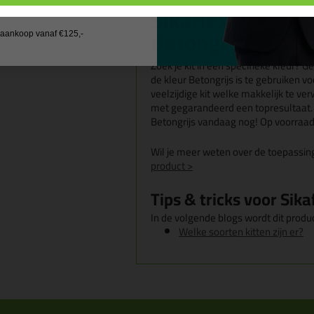
Sikaflex Pro-3 P
Betongrijs
j aankoop vanaf €125,-
Zoek je kit in een specifieke kleur? 
de kleur Betongrijs is te gebruiken 
veelzijdige kit welke makkelijk te ver
met gegarandeerd een topresultaat. 
Betongrijs vandaag nog! Op voorraad
Wil je meer weten over de toepassin
product >
Tips & tricks voor Sik
In de volgende blogs wordt dit produc
Welke soorten kitten zijn er?