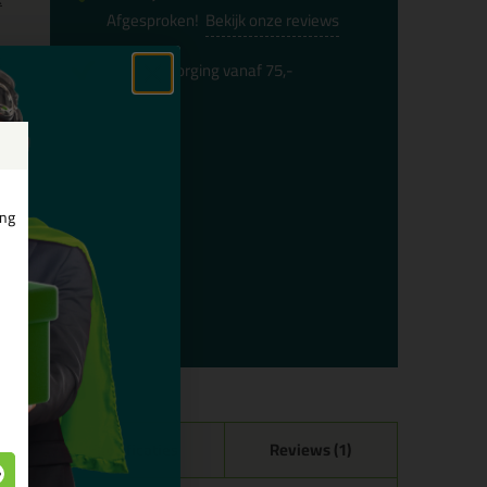
Afgesproken!
Bekijk onze reviews
x
Gratis
bezorging vanaf 75,-
ing
lex
Specificaties
Reviews (1)