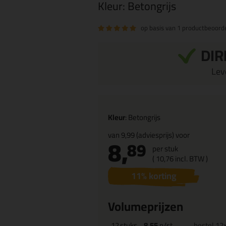
Kleur:
Betongrijs
op basis van
1 productbeoorde
DIR
Leve
Kleur
: Betongrijs
van
9,99
(adviesprijs) voor
8,
89
per stuk
(
10,
76
incl. BTW )
11
% korting
Volumeprijzen
12
stuks
8,55
p/st
bestel 12