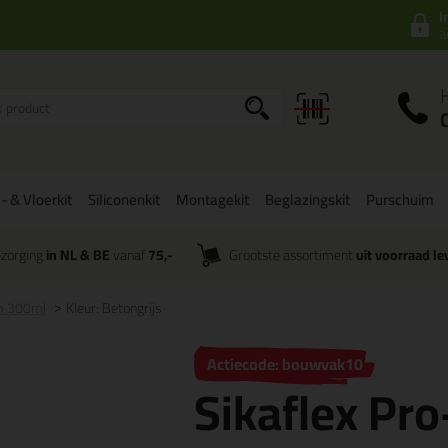
I
a
- & Vloerkit
Siliconenkit
Montagekit
Beglazingskit
Purschuim
zorging
in NL & BE
vanaf
75,-
Grootste assortiment
uit voorraad le
rm 300ml
Kleur: Betongrijs
Actiecode: bouwvak10
Sikaflex Pr