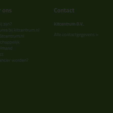
 ons
Contact
j zijn?
Kitcentrum B.V.
res bij kitcentrum.nl
Alle contactgegevens >
Kitcentrum.nl
chappelijk
elmand
ct
ancier worden?