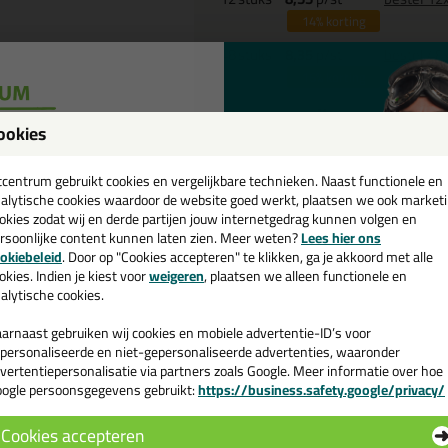
14%
korting
48
stuks
8,35
p/st
bestel 48
16%
korting
Waarom dit product?
ookies
een
Met
5 sterren
beoordeeld
cadeau 💚
tcentrum gebruikt cookies en vergelijkbare technieken. Naast functionele en
Gratis
tuitje(s) meegeleverd
alytische cookies waardoor de website goed werkt, plaatsen we ook market
Vloerkit voor voedselindustrie
okies zodat wij en derde partijen jouw internetgedrag kunnen volgen en
Afvalwater geschikt
rsoonlijke content kunnen laten zien. Meer weten?
Lees hier ons
e nieuwsbrief en ontvang een
okiebeleid
. Door op "Cookies accepteren" te klikken, ga je akkoord met alle
Beloopbaar
v. €35,-
bij je eerste bestelling!
okies. Indien je kiest voor
weigeren
, plaatsen we alleen functionele en
Verbeterde versie van de Sikaf
alytische cookies.
Pro-3
arnaast gebruiken wij cookies en mobiele advertentie-ID’s voor
personaliseerde en niet-gepersonaliseerde advertenties, waaronder
vertentiepersonalisatie via partners zoals Google. Meer informatie over hoe
ogle persoonsgegevens gebruikt:
https://business.safety.google/privacy/
 de actiecode ›
Omschrijving
Video
Cookies accepteren
 wil geen cadeau