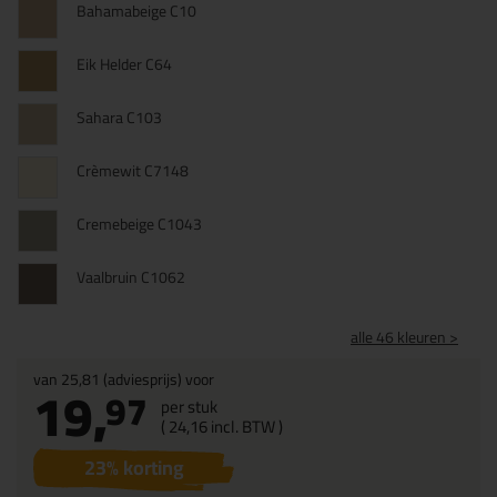
Bahamabeige C10
Eik Helder C64
Sahara C103
Crèmewit C7148
Cremebeige C1043
Vaalbruin C1062
alle 46 kleuren >
van
25,81
(adviesprijs) voor
19,
97
per stuk
(
24,
16
incl. BTW )
23
% korting