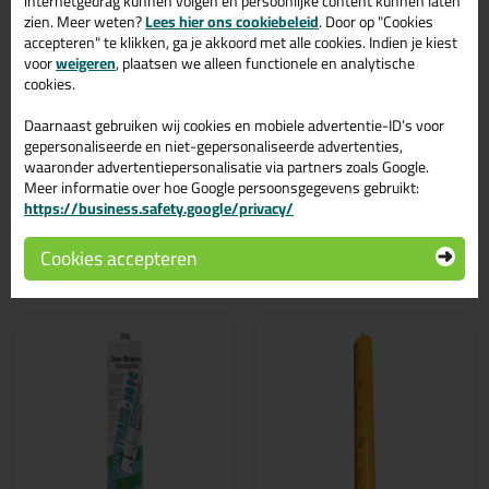
internetgedrag kunnen volgen en persoonlijke content kunnen laten
verschillende toepassingen. Een duurzame en veelzijdige kit
zien. Meer weten?
Lees hier ons cookiebeleid
. Door op "Cookies
welke makkelijk te verwerken is. Perfect als je een bijpassende
accepteren" te klikken, ga je akkoord met alle cookies. Indien je kiest
kleur zoekt met gegarandeerd een topresultaat. Bestel de
voor
weigeren
, plaatsen we alleen functionele en analytische
Ottoseal S51 310ml in kleur Den C5128 vandaag nog! Op
cookies.
voorraad en op werkdagen besteld = morgen in huis.
Daarnaast gebruiken wij cookies en mobiele advertentie-ID’s voor
Wil je meer weten over de toepassing en kenmerken van dit
gepersonaliseerde en niet-gepersonaliseerde advertenties,
product?
Lees alles over dit product >
waaronder advertentiepersonalisatie via partners zoals Google.
Meer informatie over hoe Google persoonsgegevens gebruikt:
https://business.safety.google/privacy/
Gerelateerde producten
Cookies accepteren