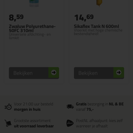
8,
14,
59
69
Zwaluw Polyurethane-
Sikaflex Tank N 600ml
50FC 310ml
Vloerkit met hoge chemische
bestendigheid!
Universele afdichting- en
lijmkit
Bekijken
Bekijken
Voor 21:00 uur besteld
Gratis
bezorging in
NL & BE
morgen in huis
vanaf
75,-
Grootste assortiment
PostNL afhaalpunt: kies zelf
uit voorraad leverbaar
wanneer je afhaalt