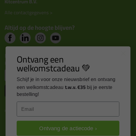
Kitcentrum B.V.
Alle contactgegevens >
Altijd op de hoogte blijven?
Nieuws, tips en exclusieve deals rechtstreeks in je
Ontvang een
inbox
welkomstcadeau 💚
Email
Schijf je in voor onze nieuwsbrief en ontvang
t.w.v. €35
een welkomstcadeau
bij je eerste
Inschrijven
bestelling!
Email
Kitcentrum is trots op:
Ontvang de actiecode ›