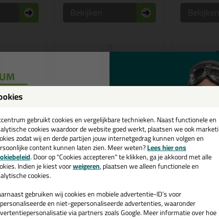
Bekijken
Bekijke
ookies
een
cadeau 💚
tcentrum gebruikt cookies en vergelijkbare technieken. Naast functionele en
alytische cookies waardoor de website goed werkt, plaatsen we ook market
okies zodat wij en derde partijen jouw internetgedrag kunnen volgen en
rsoonlijke content kunnen laten zien. Meer weten?
Lees hier ons
e nieuwsbrief en ontvang een
okiebeleid
. Door op "Cookies accepteren" te klikken, ga je akkoord met alle
7,
19,
27
9
v. €35,-
bij je eerste bestelling!
okies. Indien je kiest voor
weigeren
, plaatsen we alleen functionele en
(1)
alytische cookies.
thane-
Ottoseal M380 310ml
Ottoseal S
Hybride polymeer voor
Geschikt voor
arnaast gebruiken wij cookies en mobiele advertentie-ID’s voor
g- en lijmkit
cleanrooms
linoleumvloer
personaliseerde en niet-gepersonaliseerde advertenties, waaronder
vertentiepersonalisatie via partners zoals Google. Meer informatie over hoe