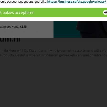
ogle persoonsgegevens gebruikt:
https://business.safety.google/privacy/
 de actiecode ›
Bekijken
Bekijke
Cookies accepteren
 wil geen cadeau
oerkit kopen? Bestel vloerkit 
j aankoop vanaf €125,-
rum.nl
 in de kleur wit? Op Kitcentrum.nl vind je een ruim assortiment witte vl
roducts. Bestel je vloerkit wit daarom gemakkelijk en snel op Kitcentr