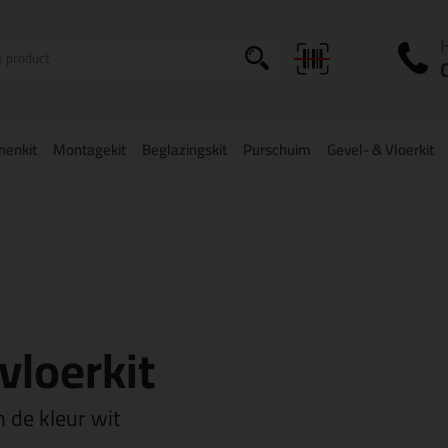
I
a
onenkit
Montagekit
Beglazingskit
Purschuim
Gevel- & Vloerkit
zorging
in NL & BE
vanaf
75,-
Grootste assortiment
uit voorraad le
vloerkit
in de kleur wit