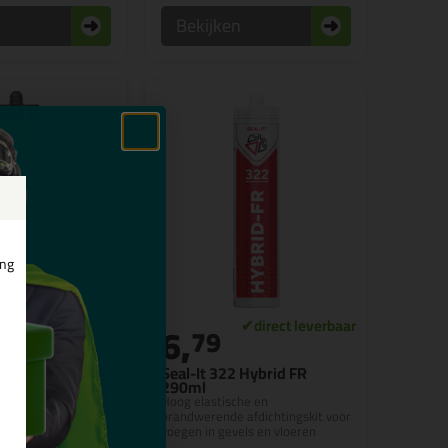
n
Bekijken
ing
6,
7
79
(1)
51 310ml
Seal-It 322 Hybrid FR
290ml
 PVC-, rubber- en
Hoog elastische en
en
brandwerende afdichtingskit voor
voegen in gevels en vloeren