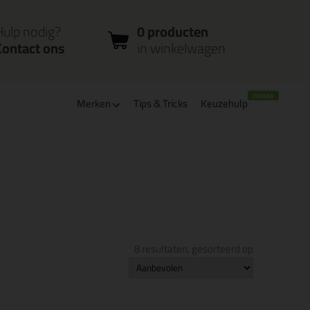
nloggen
Bestelstatus
0 producten
ccount
controleren
in winkelwagen
Hulp nodig?
0 producten
Contact ons
in winkelwagen
Merken
Tips & Tricks
Keuzehulp
verbaar
PostNL afhaalpunt: kies zelf wanneer je afhaalt
8 resultaten, gesorteerd op