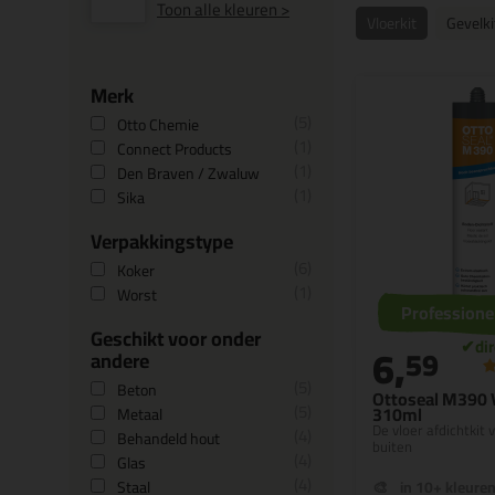
Toon alle kleuren >
Vloerkit
Gevelki
Merk
5
Otto Chemie
1
Connect Products
1
Den Braven / Zwaluw
1
Sika
Verpakkingstype
6
Koker
1
Worst
Professione
Geschikt voor onder
6,
59
andere
5
Beton
Ottoseal M390 V
5
310ml
Metaal
De vloer afdichtkit 
4
Behandeld hout
buiten
4
Glas
4
Staal
in 10+ kleure