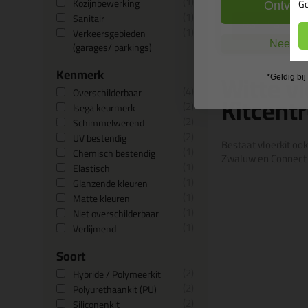
1
Kozijnbewerking
Go
Ontvang
1
Sanitair
Bekijken
1
Verkeersgebieden
Nee, ik
(garages/ parkings)
Kenmerk
Witte vl
*Geldig bi
4
Overschilderbaar
Kitcent
2
Isega keurmerk
2
Schimmelwerend
2
UV bestendig
Bestaat vloerkit ook
1
Chemisch bestendig
Zwaluw en Connect P
1
Elastisch
1
Glanzende kleuren
1
Matte kleuren
1
Niet overschilderbaar
1
Verlijmend
Soort
2
Hybride / Polymeerkit
2
Polyurethaankit (PU)
2
Siliconenkit