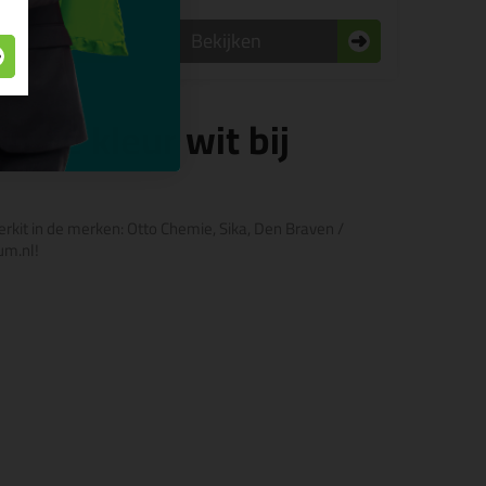
n
Bekijken
in de kleur wit bij
oerkit in de merken: Otto Chemie, Sika, Den Braven /
um.nl!