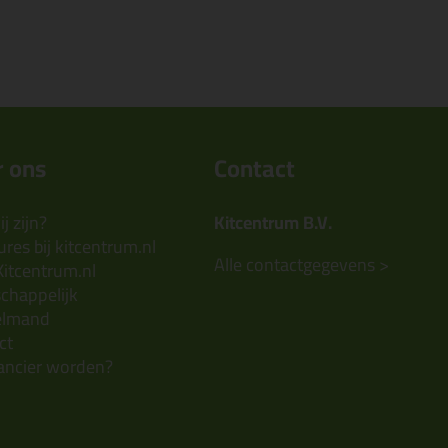
 ons
Contact
j zijn?
Kitcentrum B.V.
res bij kitcentrum.nl
Alle contactgegevens >
Kitcentrum.nl
chappelijk
elmand
ct
ancier worden?