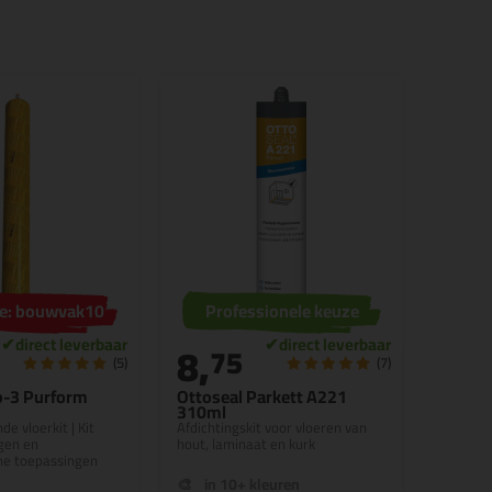
de: bouwvak10
Professionele keuze
8,
5
75
(5)
(7)
ro-3 Purform
Ottoseal Parkett A221
310ml
de vloerkit | Kit
Afdichtingskit voor vloeren van
gen en
hout, laminaat en kurk
che toepassingen
in 10+ kleuren