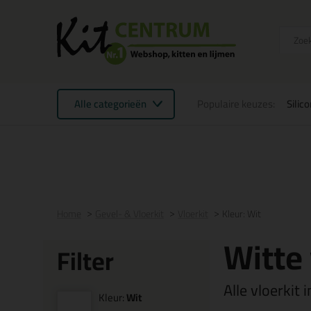
Alle categorieën
Populaire keuzes:
Silic
Voor 21:00 uur besteld
morgen in huis
Gratis
be
Home
Gevel- & Vloerkit
Vloerkit
Kleur: Wit
Witte 
Filter
Alle vloerkit 
Kleur:
Wit