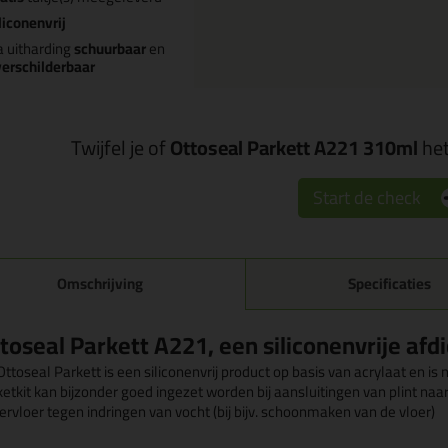
liconenvrij
 uitharding
schuurbaar
en
erschilderbaar
Twijfel je of
Ottoseal Parkett A221 310ml
het
Start de check
Omschrijving
Specificaties
toseal Parkett A221, een siliconenvrije afdi
ttoseal Parkett is een siliconenvrij product op basis van acrylaat en i
ketkit kan bijzonder goed ingezet worden bij aansluitingen van plint naa
ervloer tegen indringen van vocht (bij bijv. schoonmaken van de vloer)