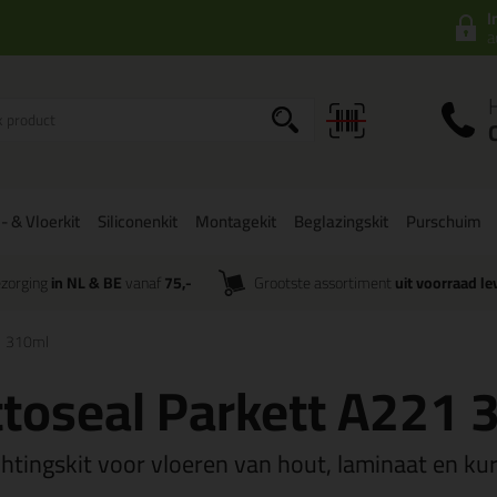
I
a
- & Vloerkit
Siliconenkit
Montagekit
Beglazingskit
Purschuim
zorging
in NL & BE
vanaf
75,-
Grootste assortiment
uit voorraad le
1 310ml
toseal Parkett A221 
chtingskit voor vloeren van hout, laminaat en ku