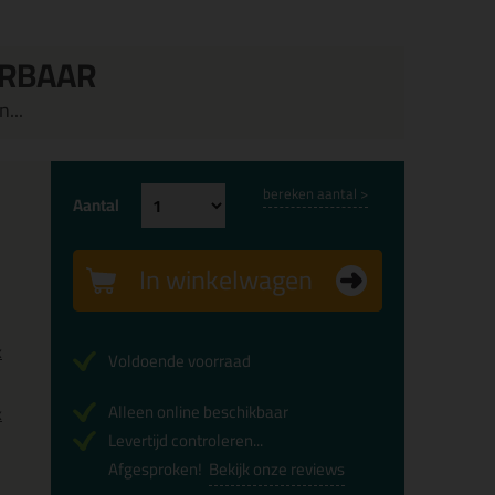
ERBAAR
...
bereken aantal >
Aantal
In winkelwagen
x
Voldoende voorraad
Alleen online beschikbaar
x
Levertijd controleren...
Afgesproken!
Bekijk onze reviews