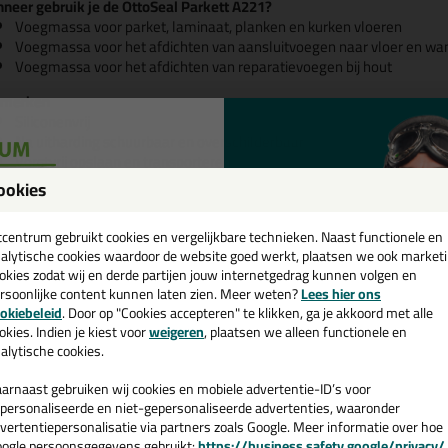
neer gebruik je de OttoSeal Parkett A221?
Voegmassa voor parket, laminaat, planken en kurken vloeren
Voegmassa voor het afdichten van aansluitvoegen naar vloer en wa
Voegmassa voor het afdichten van reparatievoegen bij hout
merken
Siliconenvrij
Na uitharding schuurbaar en overschilderbaar
Vorstvrij opslaan en transporteren
LET OP: uiteindelijke kleur wordt bereikt na volledige uitharding
ookies
een
jfel je over de kleur? Dan is een kleurenkaart super handig!
cadeau 💚
tcentrum gebruikt cookies en vergelijkbare technieken. Naast functionele en
alytische cookies waardoor de website goed werkt, plaatsen we ook market
okies zodat wij en derde partijen jouw internetgedrag kunnen volgen en
rsoonlijke content kunnen laten zien. Meer weten?
Lees hier ons
e nieuwsbrief en ontvang een
okiebeleid
. Door op "Cookies accepteren" te klikken, ga je akkoord met alle
v. €35,-
bij je eerste bestelling!
okies. Indien je kiest voor
weigeren
, plaatsen we alleen functionele en
alytische cookies.
arnaast gebruiken wij cookies en mobiele advertentie-ID’s voor
personaliseerde en niet-gepersonaliseerde advertenties, waaronder
vertentiepersonalisatie via partners zoals Google. Meer informatie over hoe
ogle persoonsgegevens gebruikt:
https://business.safety.google/privacy/