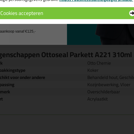
 de actiecode ›
Cookies accepteren
 wil geen cadeau
j aankoop vanaf €125,-
genschappen Ottoseal Parkett A221 310ml
rk
Otto Chemie
pakkingstype
Koker
chikt voor onder andere
Behandeld hout, Geschi
passing
Kozijnbewerking, Vloer
nmerk
Overschilderbaar
rt
Acrylaatkit