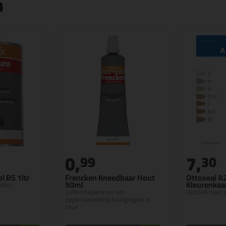
n
0,
7,
99
30
l BS 1ltr
Frencken Kneedbaar Hout
Ottoseal A
50ml
Kleurenkaa
ddel
Vullen/repareren van
Opzoek naar d
oppervlaktebeschadigingen in
hout