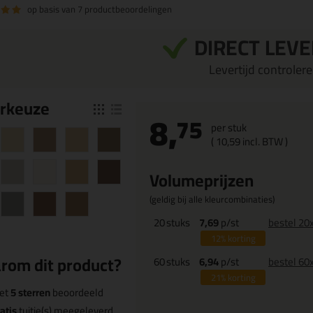
op basis van
7 productbeoordelingen
DIRECT LEV
Levertijd controleren
r
keuze
8,
75
per stuk
(
10,
59
incl. BTW )
Volumeprijzen
(geldig bij alle kleurcombinaties)
20
stuks
7,69
p/st
bestel 20
12%
korting
rom dit product?
60
stuks
6,94
p/st
bestel 60
21%
korting
et
5 sterren
beoordeeld
atis
tuitje(s) meegeleverd