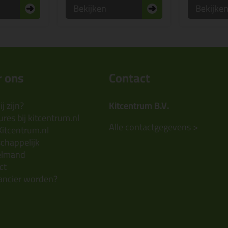
Bekijken
Bekijke
 ons
Contact
j zijn?
Kitcentrum B.V.
res bij kitcentrum.nl
Alle contactgegevens >
Kitcentrum.nl
chappelijk
elmand
ct
ancier worden?