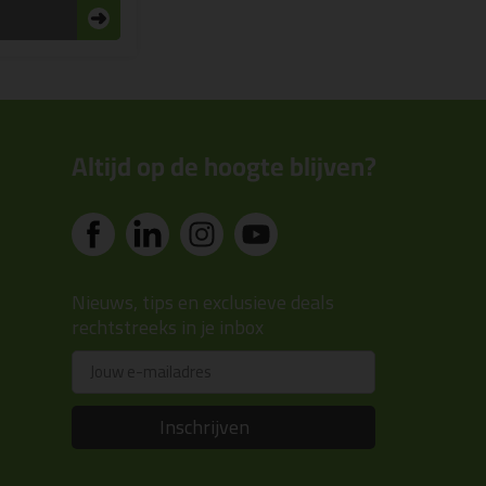
n
Altijd op de hoogte blijven?
Nieuws, tips en exclusieve deals
rechtstreeks in je inbox
Email
Inschrijven