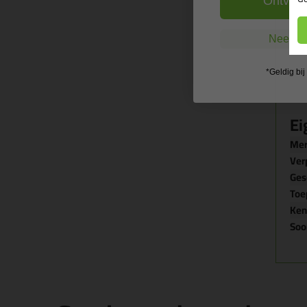
Ontvang
Nee, ik
*Geldig bi
Ei
Me
Ver
Ges
Toe
Ke
Soo