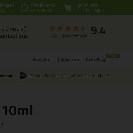
nloggen
Bestelstatus
0 producten
ccount
controleren
in winkelwagen
9.4
Hulp nodig?
Contact ons
16.432 beoordelingen
Merken
Tips & Tricks
Keuzehulp
verbaar
PostNL afhaalpunt: kies zelf wanneer je afhaalt
310ml
rk