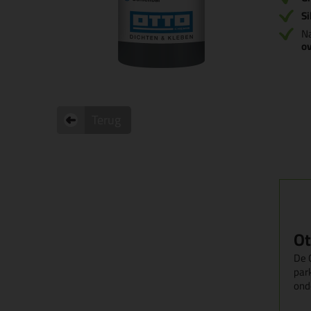
Si
Na
ov
Terug
Ot
De O
par
ond