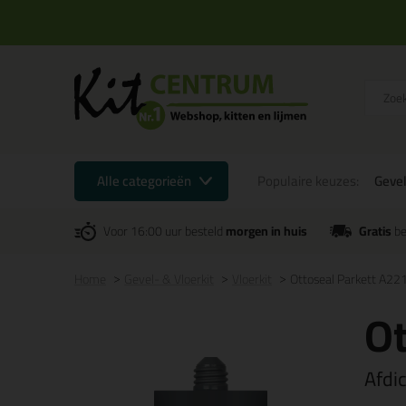
Alle categorieën
Populaire keuzes:
Gevel
Voor 16:00 uur besteld
morgen in huis
Gratis
be
Home
Gevel- & Vloerkit
Vloerkit
Ottoseal Parkett A22
Ot
Afdi