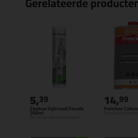
Gerelateerde producte
5,
14,
39
99
Zwaluw Hybriseal Facade
Frencken Celloco
300ml
Transparant bindmi
Een universele afdichtingskit!