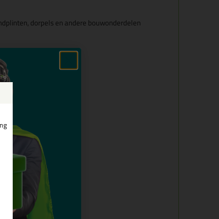
ndplinten, dorpels en andere bouwonderdelen
ing