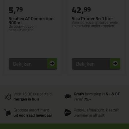
5,
42,
79
99
Sikaflex AT Connection
Sika Primer 3n 1 liter
300ml
Voor poreuze, absorberende
en metalen ondergronden
De bouwkit voor
aansluitvoegen
Bekijken
Bekijken
Voor 16:00 uur besteld
Gratis
bezorging in
NL & BE
morgen in huis
vanaf
75,-
Grootste assortiment
PostNL afhaalpunt: kies zelf
uit voorraad leverbaar
wanneer je afhaalt