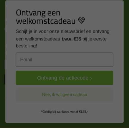
Alle contactgegevens >
Ontvang een
welkomstcadeau 💚
Altijd op de hoogte blijven?
Schijf je in voor onze nieuwsbrief en ontvang
t.w.v. €35
een welkomstcadeau
bij je eerste
Nieuws, tips en exclusieve deals rechtstreeks in je
bestelling!
inbox
Email
Email
Inschrijven
Ontvang de actiecode ›
Nee, ik wil geen cadeau
Kitcentrum is trots op:
*Geldig bij aankoop vanaf €125,-