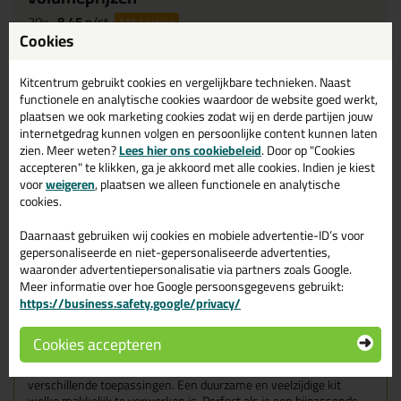
20x
8,45
p/st
11%
korting
Cookies
100x
8,25
p/st
13%
korting
Kitcentrum gebruikt cookies en vergelijkbare technieken. Naast
Waarom dit product?
functionele en analytische cookies waardoor de website goed werkt,
plaatsen we ook marketing cookies zodat wij en derde partijen jouw
Met
5 sterren
beoordeeld
internetgedrag kunnen volgen en persoonlijke content kunnen laten
zien. Meer weten?
Lees hier ons cookiebeleid
. Door op "Cookies
UV
bestendig
accepteren" te klikken, ga je akkoord met alle cookies. Indien je kiest
Makkelijk verwerkbaar
voor
weigeren
, plaatsen we alleen functionele en analytische
Speciaal voor gevels
cookies.
Daarnaast gebruiken wij cookies en mobiele advertentie-ID’s voor
gepersonaliseerde en niet-gepersonaliseerde advertenties,
Omschrijving
Video
Specificaties
Reviews (2)
waaronder advertentiepersonalisatie via partners zoals Google.
Meer informatie over hoe Google persoonsgegevens gebruikt:
Sika Hyflex 250- facade
https://business.safety.google/privacy/
600ml in Wit
Cookies accepteren
Zoek je kit in een specifieke kleur? Gevonden! Deze gevelkit Sika
Hyflex 250- facade 600ml in de kleur Wit is te gebruiken voor
verschillende toepassingen. Een duurzame en veelzijdige kit