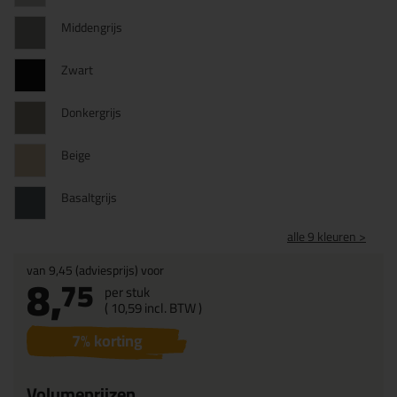
Middengrijs
Zwart
Donkergrijs
Beige
Basaltgrijs
alle 9 kleuren >
van
9,45
(adviesprijs) voor
8,
75
per stuk
(
10,
59
incl. BTW )
7
% korting
Volumeprijzen