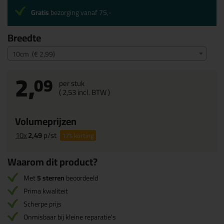
Gratis
bezorging vanaf 75,-
Breedte
10cm (€ 2,99)
2,
09
per stuk
(
2,
53
incl. BTW )
Volumeprijzen
10x
2,49
p/st
17%
korting
Waarom dit product?
Met
5 sterren
beoordeeld
Prima kwaliteit
Scherpe prijs
Onmisbaar bij kleine reparatie's