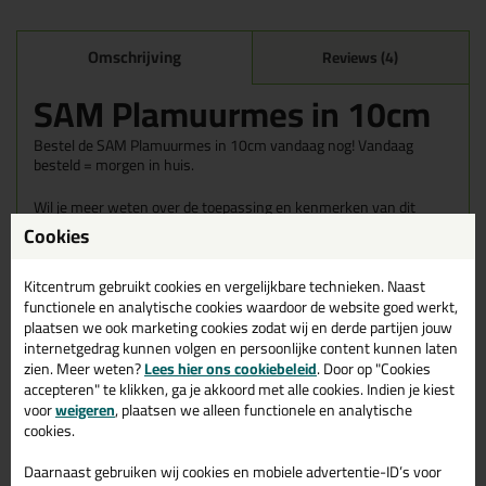
Omschrijving
Reviews (4)
SAM Plamuurmes in 10cm
Bestel de SAM Plamuurmes in 10cm vandaag nog! Vandaag
besteld = morgen in huis.
Wil je meer weten over de toepassing en kenmerken van dit
product?
Lees alles over dit product >
Cookies
Tips & tricks voor SAM Plamuurmes
Kitcentrum gebruikt cookies en vergelijkbare technieken. Naast
In de volgende blogs wordt dit product gebruikt:
functionele en analytische cookies waardoor de website goed werkt,
Kimband aanbrengen, hoe doe ik dat?
plaatsen we ook marketing cookies zodat wij en derde partijen jouw
Muur impregneren, hoe doe ik dat?
internetgedrag kunnen volgen en persoonlijke content kunnen laten
Tegels voegen met een epoxy voegmiddel
zien. Meer weten?
Lees hier ons cookiebeleid
. Door op "Cookies
accepteren" te klikken, ga je akkoord met alle cookies. Indien je kiest
voor
weigeren
, plaatsen we alleen functionele en analytische
cookies.
Gerelateerde producten
Daarnaast gebruiken wij cookies en mobiele advertentie-ID’s voor