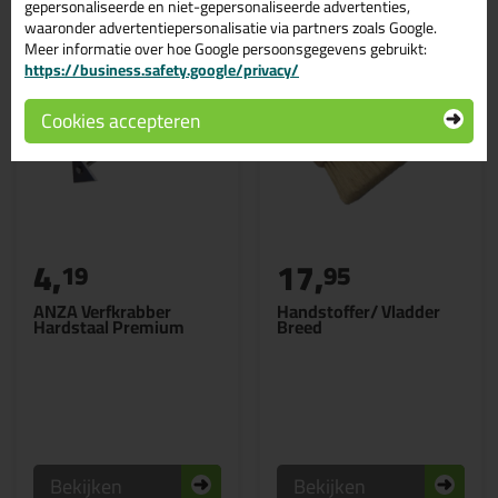
gepersonaliseerde en niet-gepersonaliseerde advertenties,
waaronder advertentiepersonalisatie via partners zoals Google.
Meer informatie over hoe Google persoonsgegevens gebruikt:
https://business.safety.google/privacy/
Cookies accepteren
4,
17,
19
95
ANZA Verfkrabber
Handstoffer/ Vladder
Hardstaal Premium
Breed
Bekijken
Bekijken