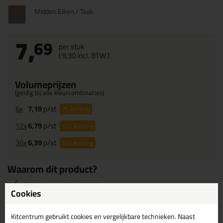
Midden Eiken / Teak
7,
69
per stuk
(
9,
30
incl. BTW )
Volumeprijzen
(geldig bij alle kleurcombinaties)
6x
7,19
p/st
7%
korting
12x
6,79
p/st
12%
korting
36x
6,39
p/st
17%
korting
Waarom dit product?
Met
5 sterren
beoordeeld
Cookies
Grote vullende werking
Korte droogtijd
Kitcentrum gebruikt cookies en vergelijkbare technieken. Naast