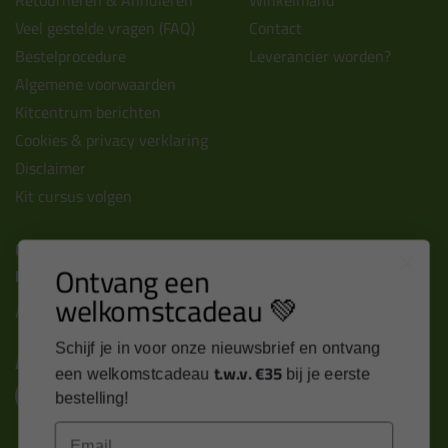
Veel gestelde vragen (FAQ)
Contact
Bestelprocedure
Leverancier worden?
Algemene voorwaarden
Kitcentrum berichten
Cookies & privacy verklaring
Disclaimer
Kit cursus volgen
Contact
Ontvang een
Kitcentrum B.V.
welkomstcadeau 💚
Alle contactgegevens >
Schijf je in voor onze nieuwsbrief en ontvang
Altijd op de hoogte blijven?
t.w.v. €35
een welkomstcadeau
bij je eerste
bestelling!
Email