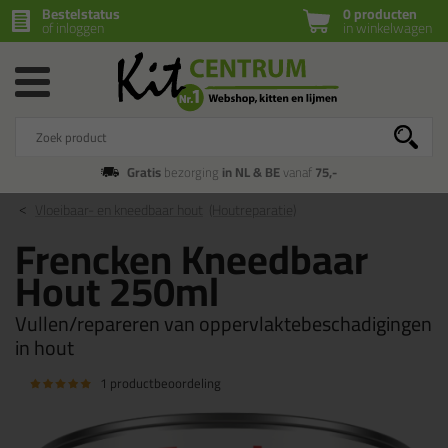
Bestelstatus
0 producten
of inloggen
in winkelwagen
Gratis
bezorging
in NL & BE
vanaf
75,-
Vloeibaar- en kneedbaar hout
(Houtreparatie)
Frencken Kneedbaar
Hout 250ml
Vullen/repareren van oppervlaktebeschadigingen
in hout
1 productbeoordeling