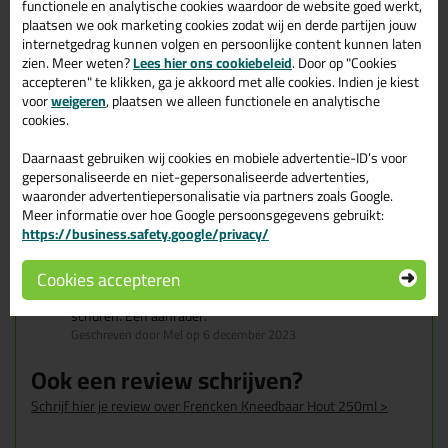
Nauwelijks krimp
functionele en analytische cookies waardoor de website goed werkt,
plaatsen we ook marketing cookies zodat wij en derde partijen jouw
internetgedrag kunnen volgen en persoonlijke content kunnen laten
zien. Meer weten?
Lees hier ons cookiebeleid
. Door op "Cookies
Omschrijving
Specificaties
Reviews (1)
accepteren" te klikken, ga je akkoord met alle cookies. Indien je kiest
voor
weigeren
, plaatsen we alleen functionele en analytische
Frencken Kneedbaar
cookies.
Reviews voor:
Hout 250ml
Daarnaast gebruiken wij cookies en mobiele advertentie-ID’s voor
gepersonaliseerde en niet-gepersonaliseerde advertenties,
Dit product wordt beoordeeld met
sterren,
waaronder advertentiepersonalisatie via partners zoals Google.
gebaseerd op
1
review
Meer informatie over hoe Google persoonsgegevens gebruikt:
https://business.safety.google/privacy/
Ik moest deuken, butsen en scheuren uitvullen op een
Cookies accepteren
hardhouten keukenblad. Met dit vulmiddel ging dit
fantastisch. Snel droog, makkelijk verwerkbaar en mooi te
schuren. Een aanrader.
Geschreven door Mel op 6 december 2023
Ook een review schrijven?
Schrijf hier je review over Frencken Kneedbaar Hout 250ml >