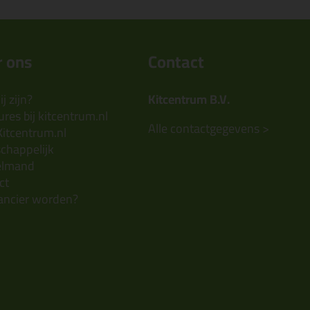
 ons
Contact
j zijn?
Kitcentrum B.V.
res bij kitcentrum.nl
Alle contactgegevens >
Kitcentrum.nl
chappelijk
elmand
ct
ancier worden?