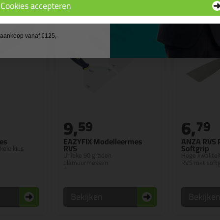
Cookies accepteren
 wil geen cadeau
j aankoop vanaf €125,-
9,
6,
59
79
es
EAZYFIX Modelleermes
ANZA RVS 
RVS
Softgrip
kele klus
Unieke 90 graden
Hoge kwalite
plamuurmessen
RVS met softg
Bekijken
Bekijke