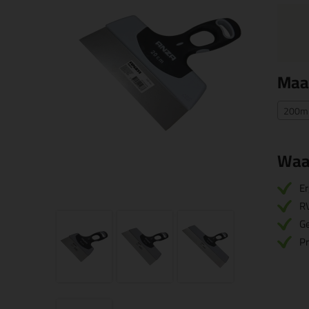
Maa
200mm
Waa
E
R
G
Pr