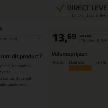
DIRECT LEV
Levertijd controleren
t
13,
69
per stuk
 (€ 14,99)
(
16,
56
incl. BTW )
Volumeprijzen
rom dit product?
5
stuks
13,99
p/st
bestel 5x
rgonomisch handvat
7%
korting
VS blad
epatenteerd duimgat
ofessionele kwaliteit