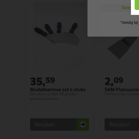
Nee, ik
*Geldig bi
35,
2,
59
09
Modelleermes set 4 stuks
SAM Plamuurm
Set van 4 unieke 90 graden
Perfect voor een en
plamuurmessen
Bekijken
Bekijken