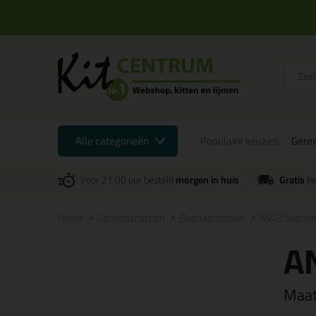
Alle categorieën
Populaire keuzes:
Gere
Voor 21:00 uur besteld
morgen in huis
Gratis
be
Home
Gereedschappen
Plamuurmessen
ANZA Spackme
AN
Maa