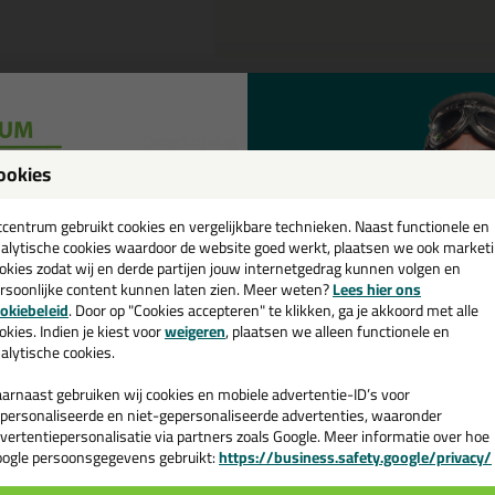
Omschrijving
ookies
een
NZA Spackmes - Softgrip in 20
cadeau 💚
tcentrum gebruikt cookies en vergelijkbare technieken. Naast functionele en
tel de ANZA Spackmes - Softgrip in 200mm vandaag nog! Vandaag beste
alytische cookies waardoor de website goed werkt, plaatsen we ook market
okies zodat wij en derde partijen jouw internetgedrag kunnen volgen en
rsoonlijke content kunnen laten zien. Meer weten?
Lees hier ons
 je meer weten over de toepassing en kenmerken van dit product?
Lees 
e nieuwsbrief en ontvang een
okiebeleid
. Door op "Cookies accepteren" te klikken, ga je akkoord met alle
v. €35,-
bij je eerste bestelling!
okies. Indien je kiest voor
weigeren
, plaatsen we alleen functionele en
alytische cookies.
arnaast gebruiken wij cookies en mobiele advertentie-ID’s voor
n
personaliseerde en niet-gepersonaliseerde advertenties, waaronder
vertentiepersonalisatie via partners zoals Google. Meer informatie over hoe
ogle persoonsgegevens gebruikt:
https://business.safety.google/privacy/
 de actiecode ›