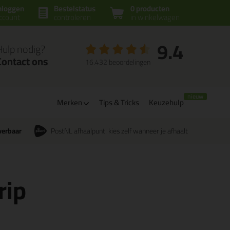
nloggen
Bestelstatus
0 producten
ccount
controleren
in winkelwagen
9.4
Hulp nodig?
Contact ons
16.432 beoordelingen
Merken
Tips & Tricks
Keuzehulp
verbaar
PostNL afhaalpunt: kies zelf wanneer je afhaalt
rip