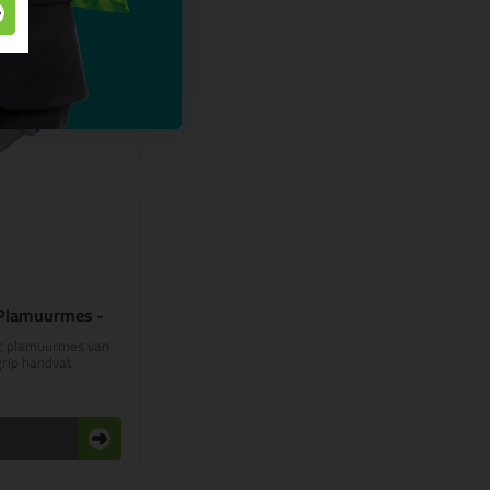
Plamuurmes -
it plamuurmes van
rip handvat
n