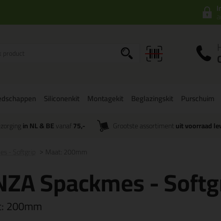
I
a
edschappen
Siliconenkit
Montagekit
Beglazingskit
Purschuim
zorging
in NL & BE
vanaf
75,-
Grootste assortiment
uit voorraad le
s - Softgrip
Maat: 200mm
ZA Spackmes - Softg
t:
200mm