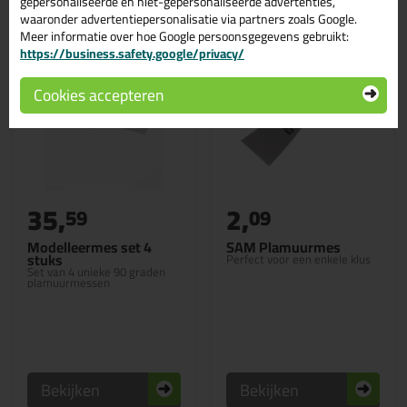
gepersonaliseerde en niet-gepersonaliseerde advertenties,
waaronder advertentiepersonalisatie via partners zoals Google.
Meer informatie over hoe Google persoonsgegevens gebruikt:
https://business.safety.google/privacy/
Cookies accepteren
35,
2,
59
09
Modelleermes set 4
SAM Plamuurmes
stuks
Perfect voor een enkele klus
Set van 4 unieke 90 graden
plamuurmessen
Bekijken
Bekijken