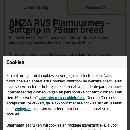
Omschrijving
Reviews (1)
ANZA RVS Plamuurmes -
Softgrip in 75mm breed
Bestel de ANZA RVS Plamuurmes - Softgrip in 75mm breed
vandaag nog! Vandaag besteld = morgen in huis.
Wil je meer weten over de toepassing en kenmerken van dit
product?
Lees alles over dit product >
Cookies
Tips & tricks voor ANZA RVS
Kitcentrum gebruikt cookies en vergelijkbare technieken. Naast
Plamuurmes - Softgrip
functionele en analytische cookies waardoor de website goed werkt,
plaatsen we ook marketing cookies zodat wij en derde partijen jouw
In de volgende blogs wordt dit product gebruikt:
internetgedrag kunnen volgen en persoonlijke content kunnen laten
Hoe vul ik de kier tussen de buitenmuur en het kozijn?
zien. Meer weten?
Lees hier ons cookiebeleid
. Door op "Cookies
accepteren" te klikken, ga je akkoord met alle cookies. Indien je kiest
voor
weigeren
, plaatsen we alleen functionele en analytische
cookies.
Gerelateerde producten
Daarnaast gebruiken wij cookies en mobiele advertentie-ID’s voor