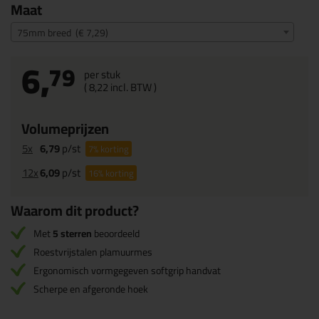
Maat
75mm breed (€ 7,29)
6,
79
per stuk
(
8,
22
incl. BTW )
Volumeprijzen
5x
6,79
p/st
7%
korting
12x
6,09
p/st
16%
korting
Waarom dit product?
Met
5 sterren
beoordeeld
Roestvrijstalen plamuurmes
Ergonomisch vormgegeven softgrip handvat
Scherpe en afgeronde hoek