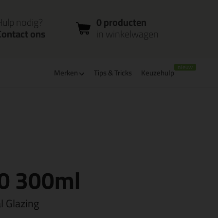
nloggen
Bestelstatus
0 producten
ccount
controleren
in winkelwagen
Hulp nodig?
0 producten
Contact ons
in winkelwagen
Merken
Tips & Tricks
Keuzehulp
verbaar
PostNL afhaalpunt: kies zelf wanneer je afhaalt
20 300ml
l Glazing