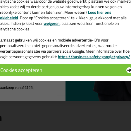
cadeau 💚
alytische cookies waardoor de website goed werkt, plaatsen we ook market
Uitstekend bestand tegen UV 
okies zodat wij en derde partijen jouw internetgedrag kunnen volgen en
Hecht uitstekend op glas, met
rsoonlijke content kunnen laten zien. Meer weten?
Lees hier ons
e nieuwsbrief en ontvang een
Voldoet aan EOTA ETAG 002 (ET
okiebeleid
. Door op "Cookies accepteren" te klikken, ga je akkoord met alle
Certificering brandveiligheid 
v. €35,-
bij je eerste bestelling!
okies. Indien je kiest voor
weigeren
, plaatsen we alleen functionele en
Structurele siliconenlijm volg
alytische cookies.
Factory Production Control B
voorzien van CE markering
arnaast gebruiken wij cookies en mobiele advertentie-ID’s voor
personaliseerde en niet-gepersonaliseerde advertenties, waaronder
Eigenschappen Sikasi
vertentiepersonalisatie via partners zoals Google. Meer informatie over hoe
ogle persoonsgegevens gebruikt:
https://business.safety.google/privacy/
 de actiecode ›
Verpakkingstype
Geschikt voor onder andere
Cookies accepteren
Kenmerk
 wil geen cadeau
Soort
j aankoop vanaf €125,-
n