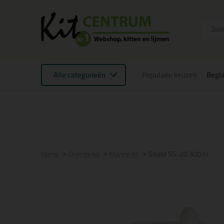
Alle categorieën
Populaire keuzes:
Begla
Voor 21:00 uur besteld
morgen in huis
Gratis
be
Home
Overige kit
Marine kit
Sikasil SG-20 300ml