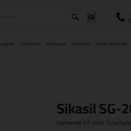
I
a
zingskit
Siliconenkit
Montagekit
Purschuim
Gevel- & Vloerkit
zorging
in NL & BE
vanaf
75,-
Grootste assortiment
uit voorraad le
Sikasil SG-
Lijmende kit voor Structura