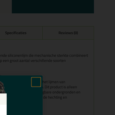
Specificaties
Reviews (0)
dende siliconenlijm die mechanische sterkte combineert
p een groot aantal verschillende soorten
?
cturele beglazingskit, bij het lijmen van
industriële toepassingen. Dit product is alleen
oraf altijd tests uit met gangbare ondergronden en
n voor het vaststellen van de hechting en
teriaal.