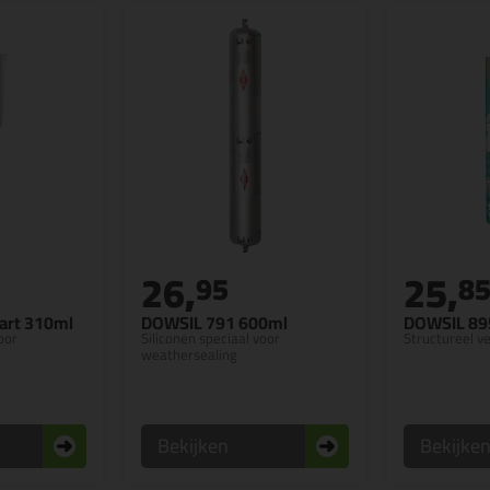
26,
25,
95
8
art 310ml
DOWSIL 791 600ml
DOWSIL 89
oor
Siliconen speciaal voor
Structureel ve
weathersealing
Bekijken
Bekijke