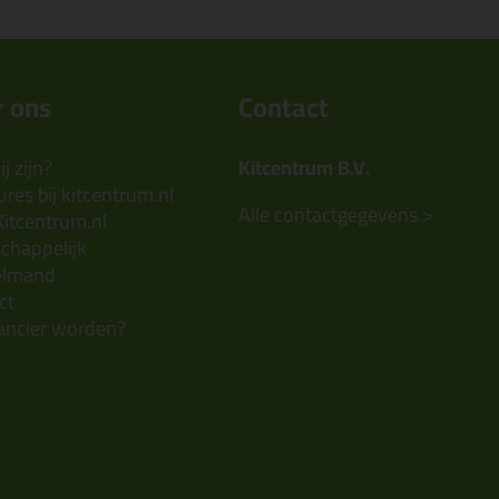
 ons
Contact
j zijn?
Kitcentrum B.V.
res bij kitcentrum.nl
Alle contactgegevens >
Kitcentrum.nl
chappelijk
elmand
ct
ancier worden?