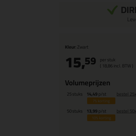
DIR
Leve
Kleur
: Zwart
15,
59
per stuk
(
18,
86
incl. BTW )
Volumeprijzen
25
stuks
14,49
p/st
bestel 25
7%
korting
50
stuks
13,99
p/st
bestel 50
10%
korting