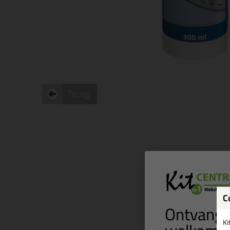
Terug
C
Ontvang 
Ki