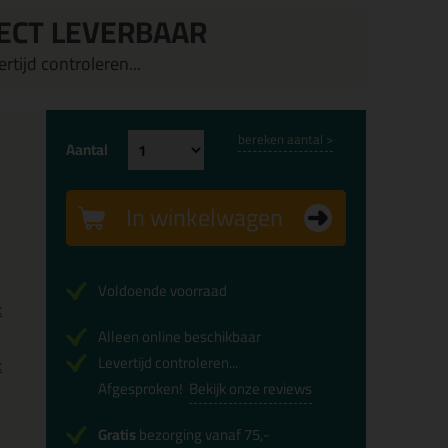
ECT LEVERBAAR
rtijd controleren...
bereken aantal >
Aantal
In winkelwagen
Voldoende voorraad
x
Alleen online beschikbaar
Levertijd controleren...
x
Afgesproken!
Bekijk onze reviews
Gratis
bezorging vanaf 75,-