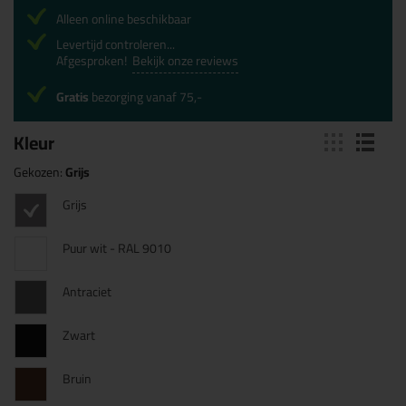
Alleen online beschikbaar
Levertijd controleren...
Afgesproken!
Bekijk onze reviews
Gratis
bezorging vanaf 75,-
Kleur
Gekozen:
Grijs
Grijs
Puur wit - RAL 9010
Antraciet
Zwart
Bruin