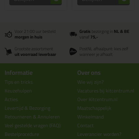
Voor 21:00 uur besteld
Gratis
bezorging in
NL & BE
morgen in huis
vanaf
75,-
Grootste assortiment
PostNL afhaalpunt: kies zelf
uit voorraad leverbaar
wanneer je afhaalt
Informatie
Over ons
Tips en tricks
Wie wij zijn?
Keuzehulpen
Vacatures bij kitcentrum.nl
Acties
Over Kitcentrum.nl
Levertijd & Bezorging
Maatschappelijk
Retourneren & Annuleren
Winkelmand
Veel gestelde vragen (FAQ)
Contact
Bestelprocedure
Leverancier worden?