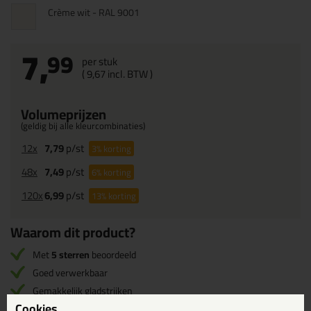
Crème wit - RAL 9001
7,
99
per stuk
(
9,
67
incl. BTW )
Volumeprijzen
(geldig bij alle kleurcombinaties)
12x
7,79
p/st
3%
korting
48x
7,49
p/st
6%
korting
120x
6,99
p/st
13%
korting
Waarom dit product?
Met
5 sterren
beoordeeld
Goed verwerkbaar
Gemakkelijk gladstrijken
Cookies
Uitstekend overschilderbaar