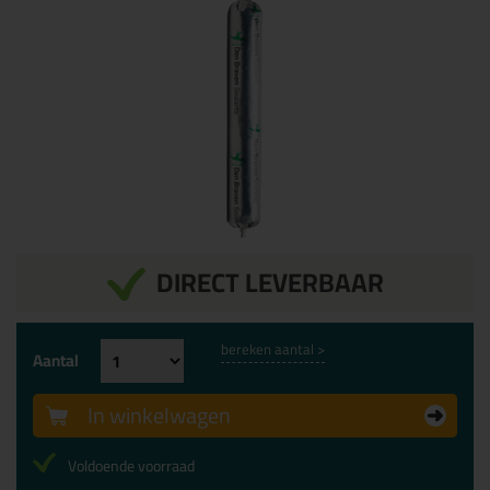
DIRECT LEVERBAAR
bereken aantal >
Aantal
In winkelwagen
Voldoende voorraad