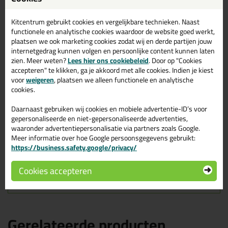
Kitcentrum gebruikt cookies en vergelijkbare technieken. Naast
functionele en analytische cookies waardoor de website goed werkt,
Omschrijving
Specificaties
Reviews (2)
plaatsen we ook marketing cookies zodat wij en derde partijen jouw
Zwaluw Window Seal Easy
internetgedrag kunnen volgen en persoonlijke content kunnen laten
zien. Meer weten?
Lees hier ons cookiebeleid
. Door op "Cookies
600ml in Grijs
accepteren" te klikken, ga je akkoord met alle cookies. Indien je kiest
voor
weigeren
, plaatsen we alleen functionele en analytische
Zoek je kit in een specifieke kleur? Gevonden! Deze glaskit
cookies.
Zwaluw Window Seal Easy 600ml in de kleur Grijs is te gebruiken
voor verschillende toepassingen. Een duurzame en veelzijdige kit
Daarnaast gebruiken wij cookies en mobiele advertentie-ID’s voor
welke makkelijk te verwerken is. Perfect als je een bijpassende
gepersonaliseerde en niet-gepersonaliseerde advertenties,
kleur zoekt met gegarandeerd een topresultaat. Bestel de Zwaluw
waaronder advertentiepersonalisatie via partners zoals Google.
Window Seal Easy 600ml in kleur Grijs vandaag nog! Op voorraad
Meer informatie over hoe Google persoonsgegevens gebruikt:
en op werkdagen besteld = morgen in huis.
https://business.safety.google/privacy/
Wil je meer weten over de toepassing en kenmerken van dit
Cookies accepteren
product?
Lees alles over dit product >
Gerelateerde producten