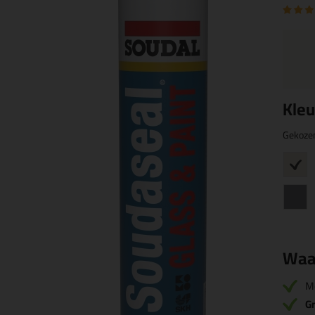
Kleu
Gekoze
Waa
M
Gr