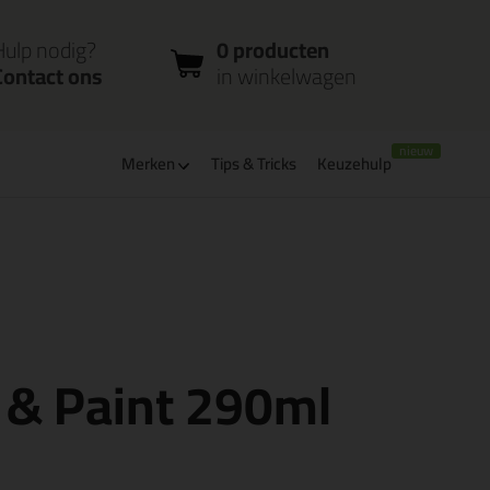
nloggen
Bestelstatus
0 producten
ccount
controleren
in winkelwagen
Hulp nodig?
0 producten
Contact ons
in winkelwagen
Merken
Tips & Tricks
Keuzehulp
verbaar
PostNL afhaalpunt: kies zelf wanneer je afhaalt
 & Paint 290ml