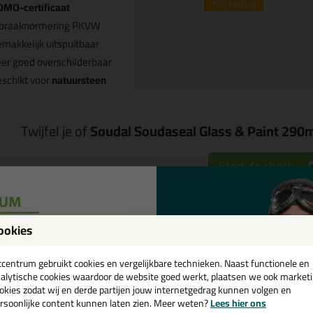
15%
korting
OMO-certificaat
nbraaknormering PKVW
makkelijk uitspuitbaar
er goed overschilderbaar
schikt voor
natuursteen
Twijfel je of
Soudal Soudaseal Glass & Paint 290
Start de check
Omschrijving
Video
Sp
ookies
een
oudal Soudaseal Glass & Paint 2
cadeau 💚
tcentrum gebruikt cookies en vergelijkbare technieken. Naast functionele en
alytische cookies waardoor de website goed werkt, plaatsen we ook market
okies zodat wij en derde partijen jouw internetgedrag kunnen volgen en
k je kit in een specifieke kleur? Gevonden! Deze glaskit Soudal Soudasea
rsoonlijke content kunnen laten zien. Meer weten?
Lees hier ons
ruiken voor verschillende toepassingen. Een duurzame en veelzijdige kit
e nieuwsbrief en ontvang een