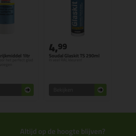
4,
99
rijkmiddel 1ltr
Soudal Glaskit TS 290ml
or het perfect glad
In veel RAL kleuren!
tvoegen
n
Bekijken
Altijd op de hoogte blijven?