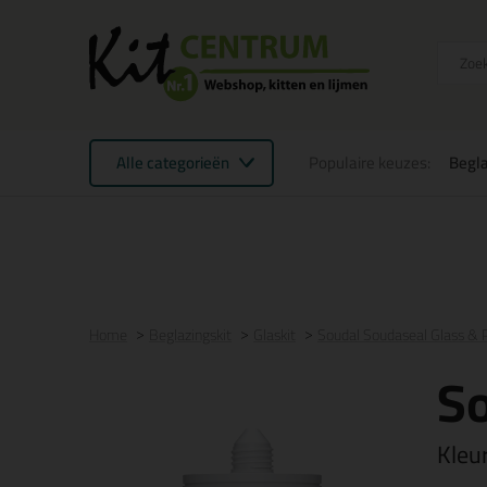
Alle categorieën
Populaire keuzes:
Begla
Voor 21:00 uur besteld
morgen in huis
Gratis
be
Home
Beglazingskit
Glaskit
Soudal Soudaseal Glass & 
So
Kleu