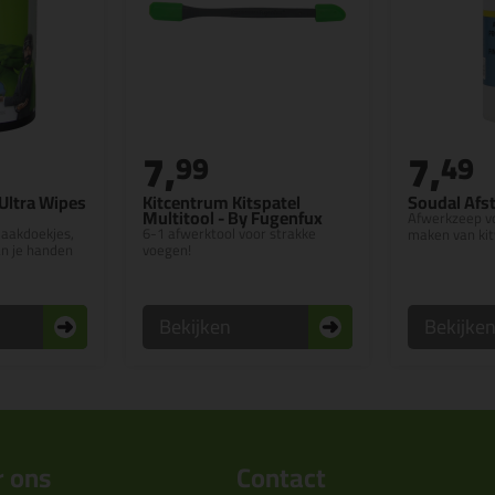
7,
7,
99
49
Ultra Wipes
Kitcentrum Kitspatel
Soudal Afst
Multitool - By Fugenfux
Afwerkzeep vo
aakdoekjes,
6-1 afwerktool voor strakke
maken van ki
an je handen
voegen!
Bekijken
Bekijke
 ons
Contact