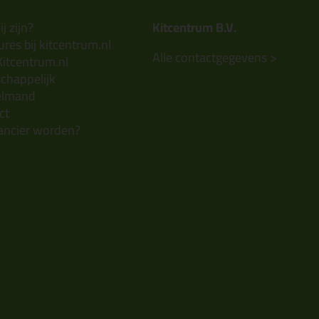
j zijn?
Kitcentrum B.V.
res bij kitcentrum.nl
Alle contactgegevens >
Kitcentrum.nl
chappelijk
elmand
ct
ancier worden?