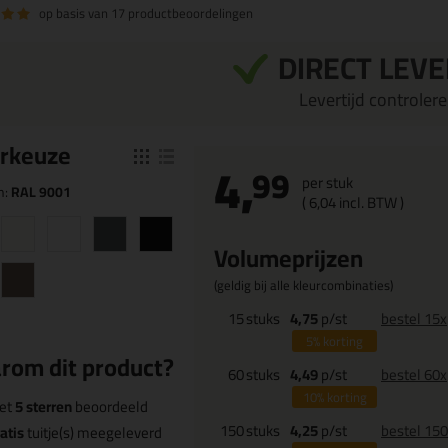
op basis van
17 productbeoordelingen
DIRECT LEV
Levertijd controleren
r
keuze
4,
99
per stuk
n:
RAL 9001
(
6,
04
incl. BTW )
Volumeprijzen
(geldig bij alle kleurcombinaties)
15
stuks
4,75
p/st
bestel 15x
5%
korting
rom dit product?
60
stuks
4,49
p/st
bestel 60x
10%
korting
et
5 sterren
beoordeeld
150
stuks
4,25
p/st
bestel 15
atis
tuitje(s) meegeleverd