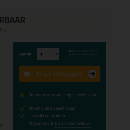
ERBAAR
...
bereken aantal >
Aantal
In winkelwagen
Beperkte voorraad, nog 1 beschikbaar
Alleen online beschikbaar
Levertijd controleren...
Afgesproken!
Bekijk onze reviews
0x