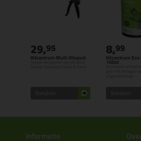
29,
8,
95
99
Kitcentrum Multi Kitspuit
Kitcentrum Eco 
100st
Soepel verspuiten van kit zoals
Duurzame schoonm
Soudal Soudaseal Glass & Paint
voor het reinigen v
of gereedschap
Bekijken
Bekijken
Informatie
Over