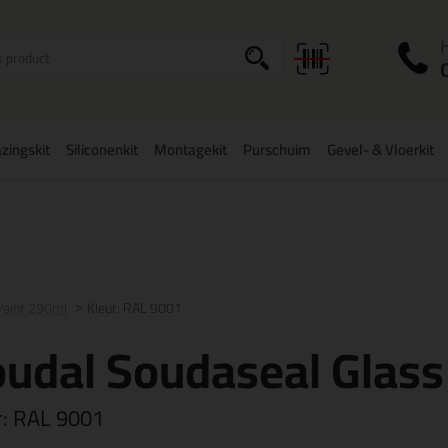
I
a
zingskit
Siliconenkit
Montagekit
Purschuim
Gevel- & Vloerkit
zorging
in NL & BE
vanaf
75,-
Grootste assortiment
uit voorraad le
Paint 290ml
Kleur: RAL 9001
udal Soudaseal Glass
r:
RAL 9001