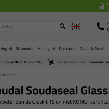
I
a
zingskit
Siliconenkit
Montagekit
Purschuim
Gevel- & Vloerkit
zorging
in NL & BE
vanaf
75,-
Grootste assortiment
uit voorraad le
Paint 290ml
udal Soudaseal Glass
ie beter dan de Glaskit TS én met KOMO-certifica