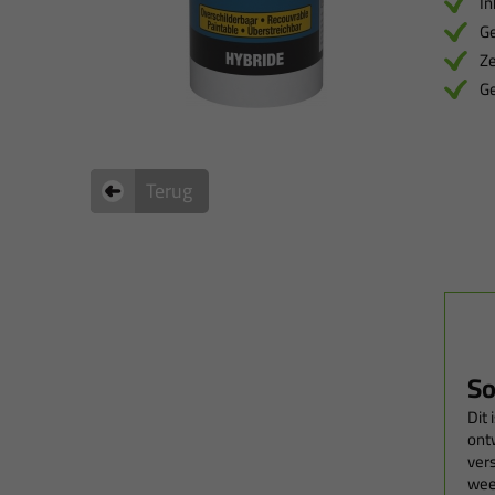
I
Ge
Ze
Ge
Terug
So
Dit
ont
ver
wee