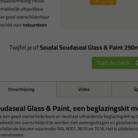
nbraaknormering PKVW
15%
korting
makkelijk uitspuitbaar
er goed overschilderbaar
schikt voor
natuursteen
Twijfel je of
Soudal Soudaseal Glass & Paint 290
Start de check
Omschrijving
Video
Sp
udaseal Glass & Paint, een beglazingskit m
 is een goed overschilderbare en neutraal uithardende beglazingskit op 
wikkeld om overschilderd te worden met watergedragen en gesolventeerd
schillende kleuren waaronder RAL 9001, 9010 en 7016. Het is uitsteke
rsinvloeden.