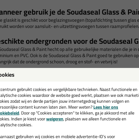
nneer gebruik je de Soudaseal Glass & Pa
e glaskit is geschikt voor beglazingsvoegen (topafdichting tussen glas 
ruikt worden voor aansluit- en uitzettingsvoegen tussen raamprofielen
schikte ondergronden voor de Soudaseal G
Soudaseal Glass & Paint hecht op alle gebruikelijke materialen die je in
minium en PVC. Ook is de Soudaseal Glass & Paint goed te gebruiken op n
ngrijk dat de ondergrond schoon, droog en stof- en vetvrij is!
ookies
nmerken van de Soudaseal Glass & Paint
Speciaal ontwikkeld om overschilderd te worden met watergedrage
tcentrum gebruikt cookies en vergelijkbare technieken. Naast functionele en
alytische cookies waardoor de website goed werkt, plaatsen we ook market
Goede mechanische eigenschappen
okies zodat wij en derde partijen jouw internetgedrag kunnen volgen en
Hoge elastisiteit
rsoonlijke content kunnen laten zien. Meer weten?
Lees hier ons
Er ontstaat geen blaas vorming bij vochtig- en warm weer
okiebeleid
. Door op "Cookies accepteren" te klikken, ga je akkoord met alle
Zeer goed bestand tegen UV-straling en weersomstandigheden
okies. Indien je kiest voor
weigeren
, plaatsen we alleen functionele en
Gemakkelijk uitspuitbaar en toepasbaar, ook bij lage temperaturen.
alytische cookies.
Bevat geen isocyanaten, solventen, zuren of halogenen
Anti-inbraak conform PKVW (Politie Keurmerk Veilig Wonen)
arnaast gebruiken wij cookies en mobiele advertentie-ID’s voor