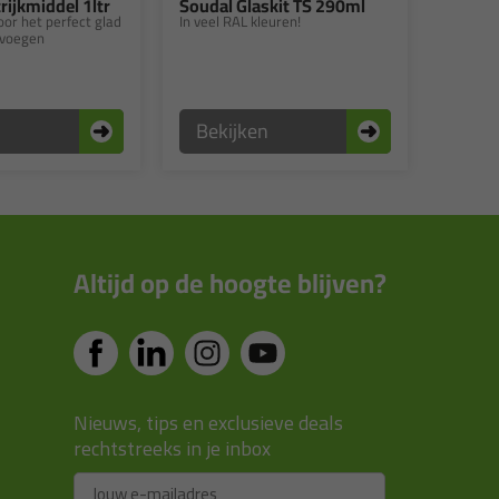
rijkmiddel 1ltr
Soudal Glaskit TS 290ml
or het perfect glad
In veel RAL kleuren!
tvoegen
n
Bekijken
Altijd op de hoogte blijven?
Nieuws, tips en exclusieve deals
rechtstreeks in je inbox
Email