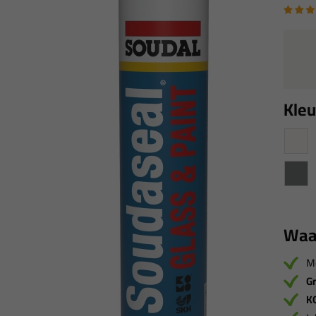
Kleu
Waa
M
Gr
K