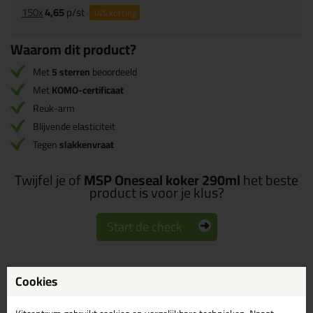
150x
4,65
p/st
14%
korting
Waarom dit product?
Met
5 sterren
beoordeeld
Met
KOMO-certificaat
Reuk-arm
Blijvende elasticiteit
Tegen
slakkenvraat
Twijfel je of
MSP Oneseal koker 290ml
het beste
product is voor je klus?
Start de check
Cookies
Omschrijving
Specificaties
Reviews (23)