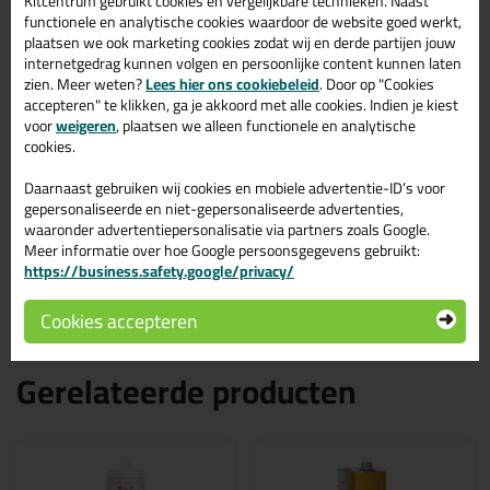
MSP Oneseal koker 290ml
Kitcentrum gebruikt cookies en vergelijkbare technieken. Naast
functionele en analytische cookies waardoor de website goed werkt,
in Cremewit RAL 9001
plaatsen we ook marketing cookies zodat wij en derde partijen jouw
internetgedrag kunnen volgen en persoonlijke content kunnen laten
Zoek je kit in een specifieke kleur? Gevonden! Deze glaskit MSP
zien. Meer weten?
Lees hier ons cookiebeleid
. Door op "Cookies
Oneseal koker 290ml in de kleur Cremewit RAL 9001 is te
accepteren" te klikken, ga je akkoord met alle cookies. Indien je kiest
gebruiken voor verschillende toepassingen. Een duurzame en
voor
weigeren
, plaatsen we alleen functionele en analytische
veelzijdige kit welke makkelijk te verwerken is. Perfect als je een
cookies.
bijpassende kleur zoekt met gegarandeerd een topresultaat.
Bestel de MSP Oneseal koker 290ml in kleur Cremewit RAL 9001
Daarnaast gebruiken wij cookies en mobiele advertentie-ID’s voor
vandaag nog! Op voorraad en op werkdagen besteld = morgen in
gepersonaliseerde en niet-gepersonaliseerde advertenties,
huis.
waaronder advertentiepersonalisatie via partners zoals Google.
Meer informatie over hoe Google persoonsgegevens gebruikt:
Wil je meer weten over de toepassing en kenmerken van dit
https://business.safety.google/privacy/
product?
Lees alles over dit product >
Cookies accepteren
Gerelateerde producten