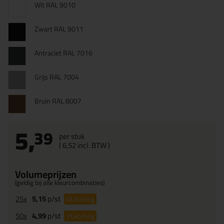
Wit RAL 9010
Zwart RAL 9011
Antraciet RAL 7016
Grijs RAL 7004
Bruin RAL 8007
5,
39
per stuk
(
6,
52
incl. BTW )
Volumeprijzen
(geldig bij alle kleurcombinaties)
25x
5,15
p/st
4%
korting
50x
4,99
p/st
7%
korting