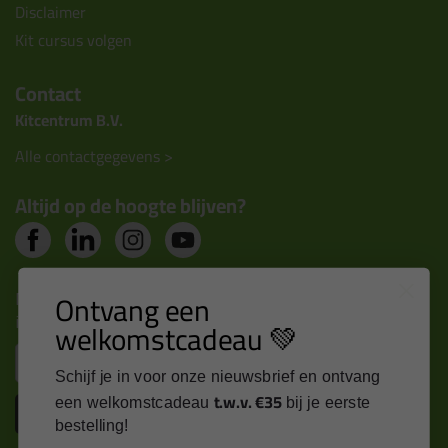
Disclaimer
Kit cursus volgen
Contact
Kitcentrum B.V.
Alle contactgegevens >
Altijd op de hoogte blijven?
Nieuws, tips en exclusieve deals rechtstreeks in je
Ontvang een
inbox
welkomstcadeau 💚
Email
Schijf je in voor onze nieuwsbrief en ontvang
t.w.v. €35
een welkomstcadeau
bij je eerste
Inschrijven
bestelling!