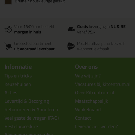
Bruine / houtkleurige glaskit
Voor 16:00 uur besteld
Gratis
bezorging in
NL & BE
morgen in huis
vanaf
75,-
Grootste assortiment
PostNL afhaalpunt: kies zelf
uit voorraad leverbaar
wanneer je afhaalt
Informatie
Over ons
Tips en tricks
Wie wij zijn?
Keuzehulpen
Vacatures bij kitcentrum.nl
Acties
Over Kitcentrum.nl
Levertijd & Bezorging
Maatschappelijk
Retourneren & Annuleren
Winkelmand
Veel gestelde vragen (FAQ)
Contact
Bestelprocedure
Leverancier worden?
Algemene voorwaarden