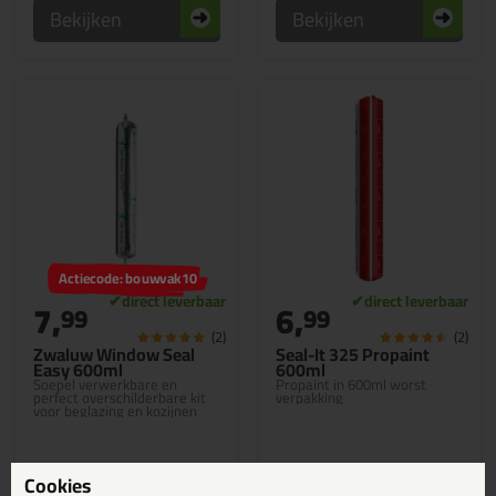
Bekijken
Bekijken
Actiecode: bouwvak10
7,
6,
99
99
(2)
(2)
Zwaluw Window Seal
Seal-It 325 Propaint
Easy 600ml
600ml
Soepel verwerkbare en
Propaint in 600ml worst
perfect overschilderbare kit
verpakking
voor beglazing en kozijnen
Cookies