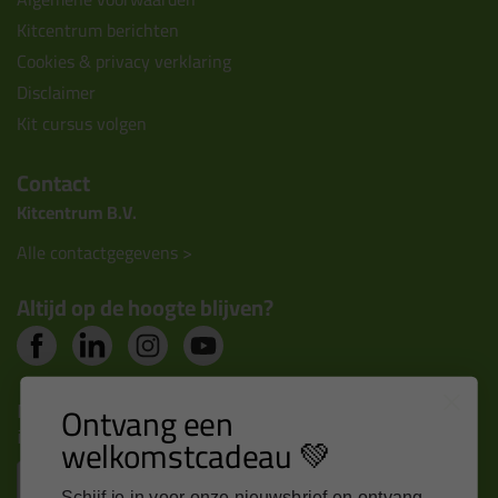
Kitcentrum berichten
Cookies & privacy verklaring
Disclaimer
Kit cursus volgen
Contact
Kitcentrum B.V.
Alle contactgegevens >
Altijd op de hoogte blijven?
Nieuws, tips en exclusieve deals rechtstreeks in je
Ontvang een
inbox
welkomstcadeau 💚
Email
Schijf je in voor onze nieuwsbrief en ontvang