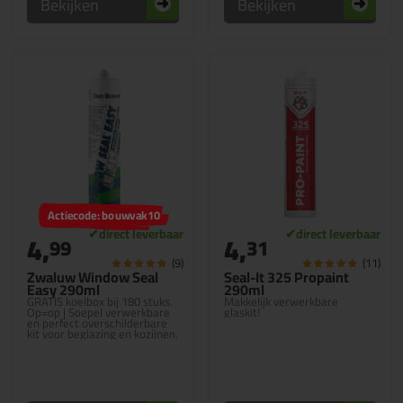
Bekijken
Bekijken
Actiecode: bouwvak10
4,
4,
99
31
(9)
(11)
Zwaluw Window Seal
Seal-It 325 Propaint
Easy 290ml
290ml
GRATIS koelbox bij 180 stuks.
Makkelijk verwerkbare
Op=op | Soepel verwerkbare
glaskit!
en perfect overschilderbare
kit voor beglazing en kozijnen.