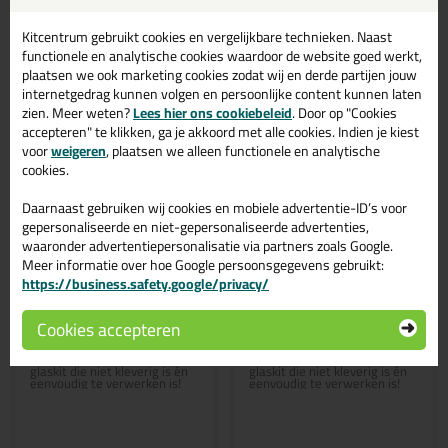
Bekijken
Bekijken
Kitcentrum gebruikt cookies en vergelijkbare technieken. Naast
functionele en analytische cookies waardoor de website goed werkt,
plaatsen we ook marketing cookies zodat wij en derde partijen jouw
internetgedrag kunnen volgen en persoonlijke content kunnen laten
zien. Meer weten?
Lees hier ons cookiebeleid
. Door op "Cookies
accepteren" te klikken, ga je akkoord met alle cookies. Indien je kiest
voor
weigeren
, plaatsen we alleen functionele en analytische
cookies.
Daarnaast gebruiken wij cookies en mobiele advertentie-ID’s voor
gepersonaliseerde en niet-gepersonaliseerde advertenties,
waaronder advertentiepersonalisatie via partners zoals Google.
Meer informatie over hoe Google persoonsgegevens gebruikt:
https://business.safety.google/privacy/
4,
6,
29
99
Cookies accepteren
Seal-It 326 Glazing
Seal-It 326 Glazing
290ml
600ml
Uitstekend overschilderbare
Uitstekend overschilderbare
glaskit die niet kleverig is én
glaskit die niet kleverig is én
eenvoudig te verwerken is!
eenvoudig te verwerken is!