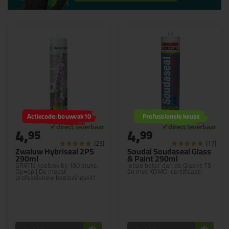
Actiecode: bouwvak10
Professionele keuze
4,
4,
95
99
(25)
(17)
Zwaluw Hybriseal 2PS
Soudal Soudaseal Glass
290ml
& Paint 290ml
GRATIS koelbox bij 180 stuks.
Ietsie beter dan de Glaskit TS
Op=op | De meest
én met KOMO-certificaat!
professionele beglazingskit!