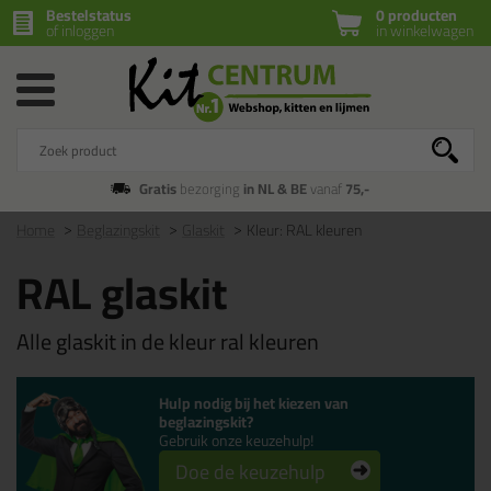
Bestelstatus
0 producten
of inloggen
in winkelwagen
Gratis
bezorging
in NL & BE
vanaf
75,-
Home
Beglazingskit
Glaskit
Kleur: RAL kleuren
RAL glaskit
Alle glaskit in de kleur ral kleuren
Hulp nodig bij het kiezen van
beglazingskit?
Gebruik onze keuzehulp!
Doe de keuzehulp