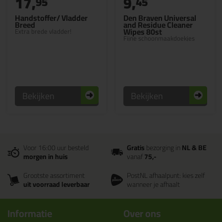
17,
9,
95
45
Handstoffer/ Vladder
Den Braven Universal
Breed
and Residue Cleaner
Wipes 80st
Extra brede vladder!
Fijne schoonmaakdoekjes
Bekijken
Bekijken
Voor 16:00 uur besteld
Gratis
bezorging in
NL & BE
morgen in huis
vanaf
75,-
Grootste assortiment
PostNL afhaalpunt: kies zelf
uit voorraad leverbaar
wanneer je afhaalt
Informatie
Over ons