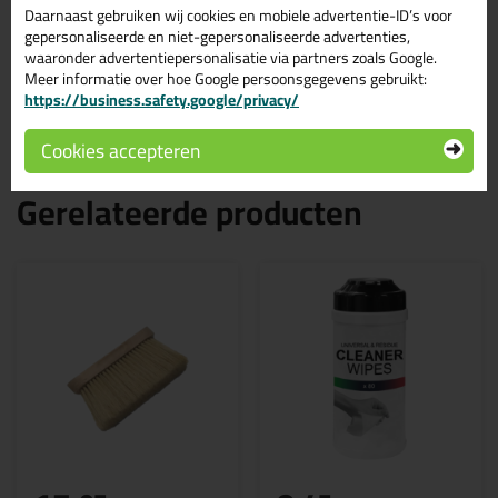
Bestel de Zwaluw Acryl-W (worst) 550ml in Wit vandaag nog!
Daarnaast gebruiken wij cookies en mobiele advertentie-ID’s voor
Vandaag besteld = morgen in huis.
gepersonaliseerde en niet-gepersonaliseerde advertenties,
waaronder advertentiepersonalisatie via partners zoals Google.
Wil je meer weten over de toepassing en kenmerken van dit
Meer informatie over hoe Google persoonsgegevens gebruikt:
product?
Lees alles over dit product >
https://business.safety.google/privacy/
Cookies accepteren
Gerelateerde producten