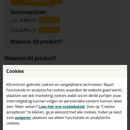
38
% korting
Volumeprijzen
12x
2,99
p/st
48%
korting
320x
2,55
p/st
55%
korting
Waarom dit product?
Waarom dit product?
Met
5 sterren
beoordeeld
Cookies
In 550ml worst verpakking
Voor de groot verbruiker
Kitcentrum gebruikt cookies en vergelijkbare technieken. Naast
functionele en analytische cookies waardoor de website goed werkt,
plaatsen we ook marketing cookies zodat wij en derde partijen jouw
internetgedrag kunnen volgen en persoonlijke content kunnen laten
Omschrijving
Specificaties
Reviews (1)
zien. Meer weten?
Lees hier ons cookiebeleid
. Door op "Cookies
accepteren" te klikken, ga je akkoord met alle cookies. Indien je kiest
Zwaluw Acryl-W (worst)
voor
weigeren
, plaatsen we alleen functionele en analytische
550ml in Wit
cookies.