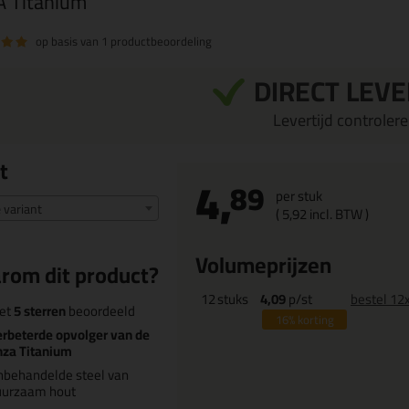
 Titanium
op basis van
1 productbeoordeling
DIRECT LEV
Levertijd controleren
t
4,
89
per stuk
e variant
(
5,
92
incl. BTW )
Volumeprijzen
rom dit product?
12
stuks
4,09
p/st
bestel 12
et
5 sterren
beoordeeld
16%
korting
rbeterde opvolger van de
nza Titanium
nbehandelde steel van
uurzaam hout