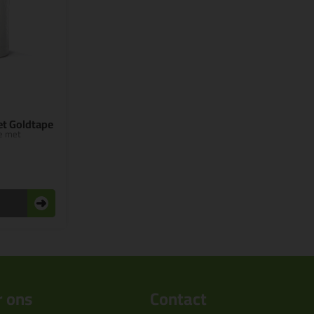
et Goldtape
e met
 ons
Contact