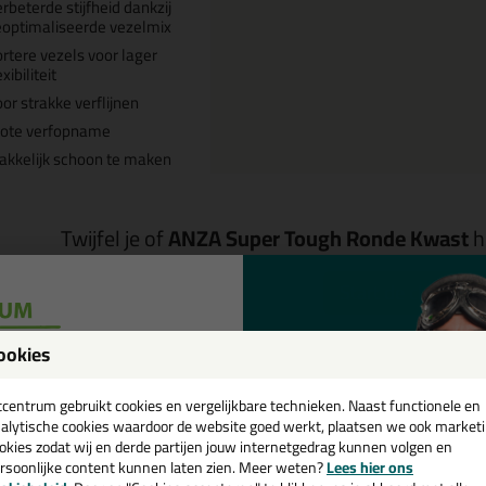
rbeterde stijfheid dankzij
optimaliseerde vezelmix
rtere vezels voor lager
exibiliteit
or strakke verflijnen
rote verfopname
kkelijk schoon te maken
Twijfel je of
ANZA Super Tough Ronde Kwast
h
Start de check
ookies
een
Omschrijving
cadeau 💚
tcentrum gebruikt cookies en vergelijkbare technieken. Naast functionele en
alytische cookies waardoor de website goed werkt, plaatsen we ook market
ANZA Super Tough Ronde Kwast
okies zodat wij en derde partijen jouw internetgedrag kunnen volgen en
views voor:
rsoonlijke content kunnen laten zien. Meer weten?
Lees hier ons
e nieuwsbrief en ontvang een
 product wordt beoordeeld met
sterren, gebaseerd op
1
re