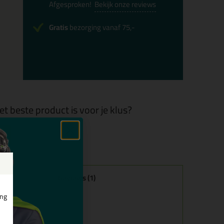
Afgesproken!
Bekijk onze reviews
Gratis
bezorging vanaf 75,-
et beste product is voor je klus?
Reviews (1)
ing
view