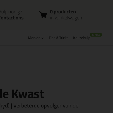
nloggen
Bestelstatus
0 producten
ccount
controleren
in winkelwagen
Hulp nodig?
0 producten
Contact ons
in winkelwagen
Merken
Tips & Tricks
Keuzehulp
verbaar
PostNL afhaalpunt: kies zelf wanneer je afhaalt
de Kwast
kyd) | Verbeterde opvolger van de