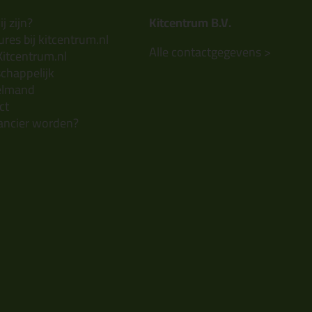
j zijn?
Kitcentrum B.V.
res bij kitcentrum.nl
Alle contactgegevens >
Kitcentrum.nl
chappelijk
elmand
ct
ancier worden?