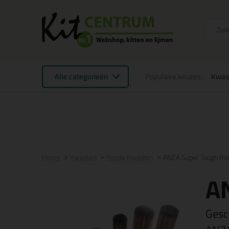
Alle categorieën
Populaire keuzes:
Kwas
Voor 16:00 uur besteld
morgen in huis
Gratis
be
Home
Kwasten
Ronde Kwasten
ANZA Super Tough Ro
A
Gesc