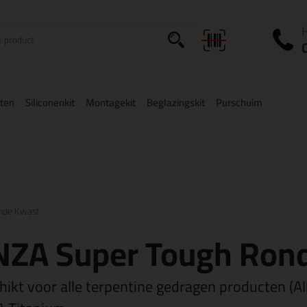
I
a
ten
Siliconenkit
Montagekit
Beglazingskit
Purschuim
zorging
in NL & BE
vanaf
75,-
Grootste assortiment
uit voorraad le
nde Kwast
NZA Super Tough Ron
hikt voor alle terpentine gedragen producten (Al