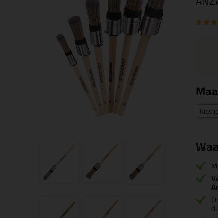
ANZA
Maa
Kies j
Waa
M
Ve
A
O
d