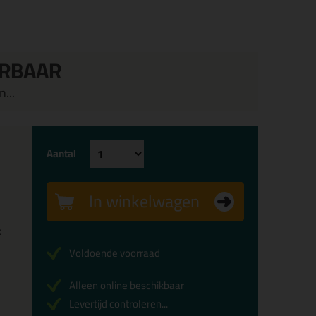
ERBAAR
...
Aantal
In winkelwagen
x
Voldoende voorraad
Alleen online beschikbaar
Levertijd controleren...