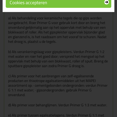
Cookies accepteren
Aanbrengen
a) Als behandeling voor keramische tegels die op gips worden
aangebracht. Roer Primer G voor gebruik kort door en breng het
onverdund gelijkmatig aan op het oppervlak met behulp van een
blokkwast of roller. Als het gipspleister oppervlak bijzonder glad
en glanzend is, is het raadzaam om het vooraf te schuren. Nadat
het droog is, plaatst u de tegels.
b) Als verankeringslaag voor gipspleisters. Verdun Primer G 1:2
met water en roer het goed door; verspreid het mengsel op het
oppervlak met behulp van een blokkwast, roller of spuit. Breng de
spuitbare gipspleister aan zodra Primer G droog is.
c) Als primer voor het aanbrengen van zelf-egaliserende
producten en thixotrope egalisatiemiddelen uit het MAPEI
assortiment op: · cementgebonden ondergronden: verdun Primer
G 1:1 met water; · gipsondergronden: gebruik Primer G
onverdund.
d) Als primer voor behanglijmen. Verdun Primer G 1:3 met water.
e) Als primer tussen egalisatielagens. Verdun Primer G 1:1 met