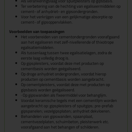
Als verankeringslaag voor spuitpleisters op gipsbasis.
Ter verbetering van de hechting van egaliseermiddelen op
cement- of anhydriet- en gipsondergronden.
Voor het verkrijgen van een gelijkmatige absorptie op
cement- of gipsoppervlakken.
Voorbeelden van toepassingen
Het voorbereiden van cementondergronden voorafgaand
aan het egaliseren met zelf-nivellerende of thixotrope
egalisatiemiddelen.
Als tussenlaag tussen twee egalisatielagen, zodra de
eerste laag volledig droog is.
Op gipspleisters, voordat deze met producten op
cementbasis worden geëgaliseerd.
Op droge anhydriet ondergronden, voordat hierop
producten op cementbasis worden aangebracht.
Op cementpleisters, voordat deze met producten op
gipsbasis worden geëgaliseerd.
· Op gipswanden als fixeermiddel voor behanglijm.
Voordat keramische tegels met een cementlijm worden
aangebracht op: gipspleisters of spuitgips; pre-prefab
gipspanelen; vezelgipsplaten; anhydriet dekvloeren.
Behandelen van gipswanden, spaanplaat,
cementvezelplaten, schuimbeton, pleisterwerk etc.
voorafgaand aan het behangen of schilderen.