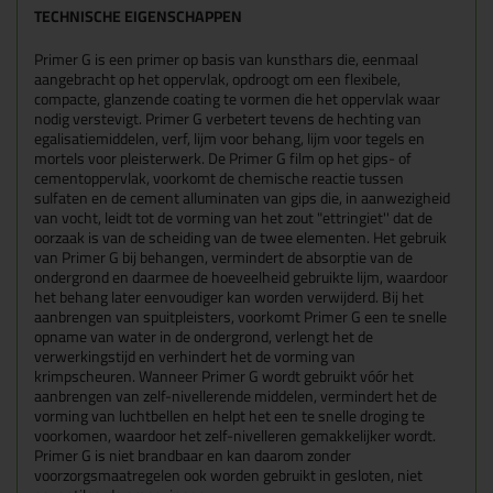
TECHNISCHE EIGENSCHAPPEN
Primer G is een primer op basis van kunsthars die, eenmaal
aangebracht op het oppervlak, opdroogt om een flexibele,
compacte, glanzende coating te vormen die het oppervlak waar
nodig verstevigt. Primer G verbetert tevens de hechting van
egalisatiemiddelen, verf, lijm voor behang, lijm voor tegels en
mortels voor pleisterwerk. De Primer G film op het gips- of
cementoppervlak, voorkomt de chemische reactie tussen
sulfaten en de cement alluminaten van gips die, in aanwezigheid
van vocht, leidt tot de vorming van het zout "ettringiet'' dat de
oorzaak is van de scheiding van de twee elementen. Het gebruik
van Primer G bij behangen, vermindert de absorptie van de
ondergrond en daarmee de hoeveelheid gebruikte lijm, waardoor
het behang later eenvoudiger kan worden verwijderd. Bij het
aanbrengen van spuitpleisters, voorkomt Primer G een te snelle
opname van water in de ondergrond, verlengt het de
verwerkingstijd en verhindert het de vorming van
krimpscheuren. Wanneer Primer G wordt gebruikt vóór het
aanbrengen van zelf-nivellerende middelen, vermindert het de
vorming van luchtbellen en helpt het een te snelle droging te
voorkomen, waardoor het zelf-nivelleren gemakkelijker wordt.
Primer G is niet brandbaar en kan daarom zonder
voorzorgsmaatregelen ook worden gebruikt in gesloten, niet