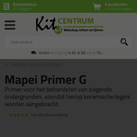
Bestelstatus
0 producten
of inloggen
in winkelwagen
Gratis
bezorging
in NL & BE
vanaf
75,-
Tegellijm
(Wand- & Vloerlijm)
Mapei Primer G
Primer voor het behandelen van zuigende
ondergronden, voordat hierop keramische tegels
worden aangebracht.
1 productbeoordeling