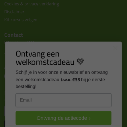
Cookies & privacy verklaring
Disclaimer
Kit cursus volgen
Contact
Kitcentrum B.V.
Ontvang een
Alle contactgegevens >
welkomstcadeau 💚
Altijd op de hoogte blijven?
Schijf je in voor onze nieuwsbrief en ontvang
t.w.v. €35
een welkomstcadeau
bij je eerste
bestelling!
Nieuws, tips en exclusieve deals rechtstreeks in je
Email
inbox
Email
Ontvang de actiecode ›
Inschrijven