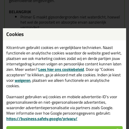
geventileerde omgevingen.
BELANGRIJK
Primer G maakt gipsondergronden niet waterdicht, hoewel
het wel de porositeit en absorptie ervan aanzienlijk
vermindert.
Niet aanbrengen op magnesium ondergronden.
Cookies
Het gebruik van Primer G wordt afgeraden voor
toepassingen buitenshuis of op ondergronden die kampen
Kitcentrum gebruikt cookies en vergelijkbare technieken. Naast
met optrekkend vocht.
functionele en analytische cookies waardoor de website goed werkt,
Breng Primer G niet in een zodanige hoeveelheid aan dat
plaatsen we ook marketing cookies zodat wij en derde partijen jouw
het een oppervlaktefilm vormt; verdun het met water,
afhankelijk van de zuiging van de ondergrond.
internetgedrag kunnen volgen en persoonlijke content kunnen laten
zien. Meer weten?
Lees hier ons cookiebeleid
. Door op "Cookies
AANBRENGEN
accepteren" te klikken, ga je akkoord met alle cookies. Indien je kiest
voor
weigeren
, plaatsen we alleen functionele en analytische
Voorbereiden van de ondergrond
cookies.
De ondergrond moet droog en schoon zijn en vrij van olie, vet,
Daarnaast gebruiken wij cookies en mobiele advertentie-ID’s voor
verfresten en andere loszittende materialen. Neem in alle
gepersonaliseerde en niet-gepersonaliseerde advertenties,
gevallen de voorschriften van de fabrikant van het gipspleister in
waaronder advertentiepersonalisatie via partners zoals Google.
acht, met name wat betreft het vochtgehalte en oppervlakte
Meer informatie over hoe Google persoonsgegevens gebruikt:
afwerking. Eventuele scheuren in betonoppervlakken moeten
https://business.safety.google/privacy/
worden gerepareerd met Eporip of Epojet. Anhydriet
oppervlakken moeten worden geschuurd.