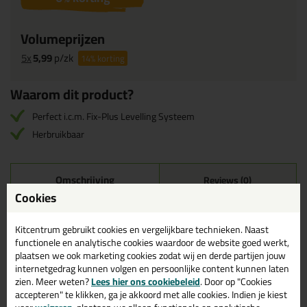
Volumeprijzen
5x
5,99
p/zk
14%
korting
Waarom dit product?
Perfect i.c.m. Fix-Plus Levelling Systeem
Herbruikbaar
Omschrijving
Reviews (0)
Cookies
Fix Plus Multi Cross Tegelkruisjes
Kitcentrum gebruikt cookies en vergelijkbare technieken. Naast
1mm
functionele en analytische cookies waardoor de website goed werkt,
plaatsen we ook marketing cookies zodat wij en derde partijen jouw
De Multi Cross Tegelkruisjes zijn ideaal geschikt als consistente
internetgedrag kunnen volgen en persoonlijke content kunnen laten
afstandhouders voor het creëren van tegelvoegen vam 1mm
zien. Meer weten?
Lees hier ons cookiebeleid
. Door op "Cookies
breed. De tegelkruisjes kunnen zowel op kruisvoegen als 'T'
accepteren" te klikken, ga je akkoord met alle cookies. Indien je kiest
voegen gebruikt worden.