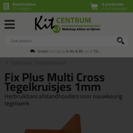
Bestelstatus
0 producten
of inloggen
in winkelwagen
Gratis
bezorging
in NL & BE
vanaf
75,-
Tegelkruisjes
(Tegelgereedschap)
Fix Plus Multi Cross
Tegelkruisjes 1mm
Herbruikbare afstandhouders voor nauwkeurig
tegelwerk