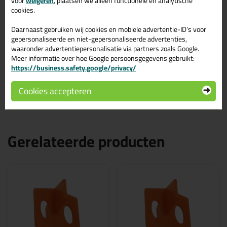
voor
weigeren
, plaatsen we alleen functionele en analytische
cookies.
Ook beschikbaar in andere maten
2mm tegelkruisjes
3mm tegelkruisjes
Daarnaast gebruiken wij cookies en mobiele advertentie-ID’s voor
gepersonaliseerde en niet-gepersonaliseerde advertenties,
Perfect in combinatie met Tegel
waaronder advertentiepersonalisatie via partners zoals Google.
Meer informatie over hoe Google persoonsgegevens gebruikt:
Levelling Systeem
https://business.safety.google/privacy/
Deze tegelkruisjes zijn ideaal te gebruiken in combinatie met het
T
egel Levelling Systeem
van Fix Plus.
Cookies accepteren
Gerelateerde producten