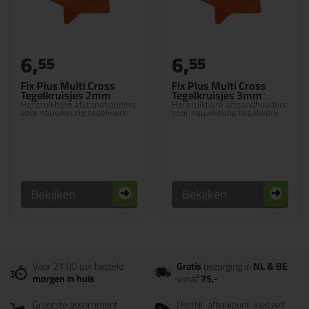
6,
6,
55
55
Fix Plus Multi Cross
Fix Plus Multi Cross
Tegelkruisjes 2mm
Tegelkruisjes 3mm
Herbruikbare afstandhouders
Herbruikbare afstandhouders
voor nauwkeurig tegelwerk
voor nauwkeurig tegelwerk
Bekijken
Bekijken
Voor 21:00 uur besteld
Gratis
bezorging in
NL & BE
morgen in huis
vanaf
75,-
Grootste assortiment
PostNL afhaalpunt: kies zelf