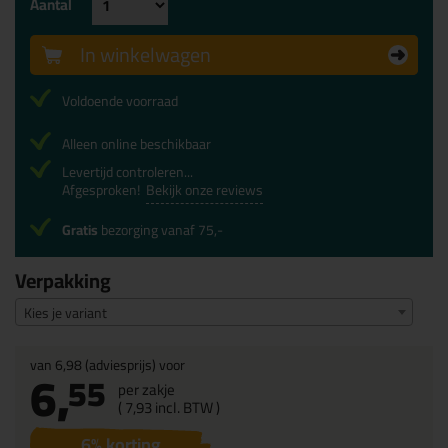
Aantal
In winkelwagen
Voldoende voorraad
Alleen online beschikbaar
Levertijd controleren...
Afgesproken!
Bekijk onze reviews
Gratis
bezorging vanaf 75,-
Verpakking
Kies je variant
van
6,98
(adviesprijs) voor
6,
55
per zakje
(
7,
93
incl. BTW )
6
% korting