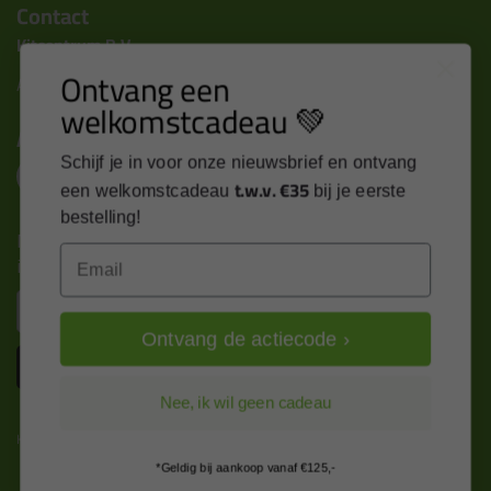
Contact
Kitcentrum B.V.
Ontvang een
Alle contactgegevens >
welkomstcadeau 💚
Altijd op de hoogte blijven?
Schijf je in voor onze nieuwsbrief en ontvang
t.w.v. €35
een welkomstcadeau
bij je eerste
bestelling!
Nieuws, tips en exclusieve deals rechtstreeks in je
Email
inbox
Email
Ontvang de actiecode ›
Inschrijven
Nee, ik wil geen cadeau
Kitcentrum is trots op:
*Geldig bij aankoop vanaf €125,-