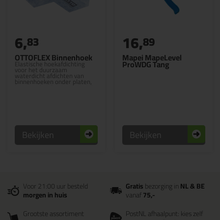
6,
16,
83
89
OTTOFLEX Binnenhoek
Mapei MapeLevel
ProWDG Tang
Elastische hoekafdichting
voor het duurzaam
waterdicht afdichten van
binnenhoeken onder platen,
keramische vloeren en tegels.
Bekijken
Bekijken
Voor 21:00 uur besteld
Gratis
bezorging in
NL & BE
morgen in huis
vanaf
75,-
Grootste assortiment
PostNL afhaalpunt: kies zelf