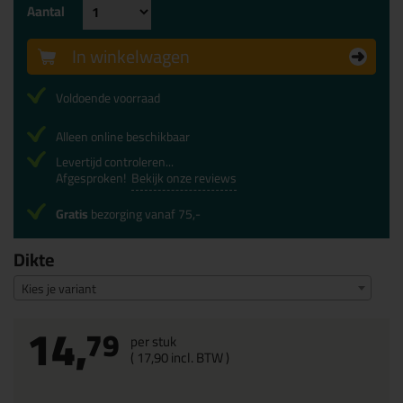
Aantal
In winkelwagen
Voldoende voorraad
Alleen online beschikbaar
Levertijd controleren...
Afgesproken!
Bekijk onze reviews
Gratis
bezorging vanaf 75,-
Dikte
Kies je variant
14,
79
per stuk
(
17,
90
incl. BTW )