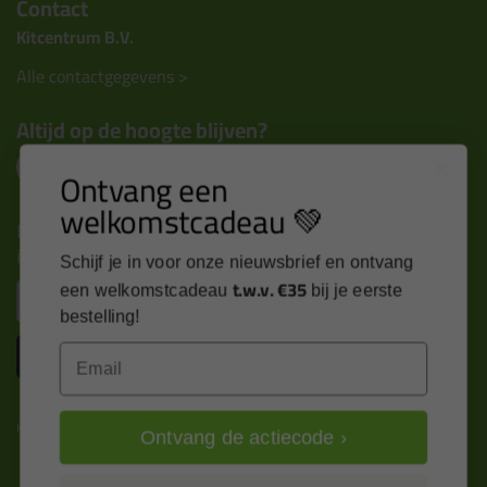
Contact
Kitcentrum B.V.
Alle contactgegevens >
Altijd op de hoogte blijven?
Ontvang een
welkomstcadeau 💚
Nieuws, tips en exclusieve deals rechtstreeks in je
inbox
Schijf je in voor onze nieuwsbrief en ontvang
t.w.v. €35
Email
een welkomstcadeau
bij je eerste
bestelling!
Inschrijven
Email
Kitcentrum is trots op:
Ontvang de actiecode ›