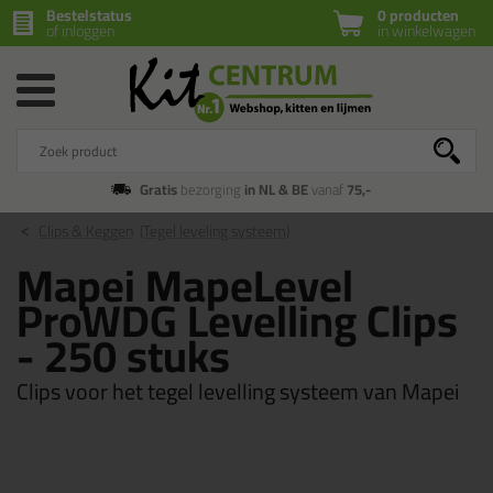
Bestelstatus
0 producten
of inloggen
in winkelwagen
Gratis
bezorging
in NL & BE
vanaf
75,-
Clips & Keggen
(Tegel leveling systeem)
Mapei MapeLevel
ProWDG Levelling Clips
- 250 stuks
Clips voor het tegel levelling systeem van Mapei