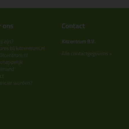
 ons
Contact
j zijn?
Kitcentrum B.V.
res bij kitcentrum.nl
Alle contactgegevens >
Kitcentrum.nl
chappelijk
elmand
ct
ancier worden?