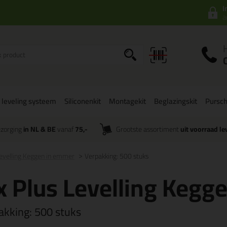
I
a
 leveling systeem
Siliconenkit
Montagekit
Beglazingskit
Pursc
zorging
in NL & BE
vanaf
75,-
Grootste assortiment
uit voorraad le
Levelling Keggen in emmer
Verpakking: 500 stuks
x Plus Levelling Kegg
akking:
500 stuks