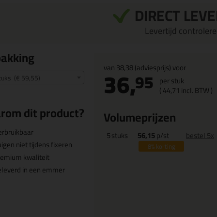
DIRECT LEV
Levertijd controleren
pakking
van
38,38
(adviesprijs) voor
36,
95
tuks (€ 59,55)
per stuk
(
44,
71
incl. BTW )
rom dit product?
Volumeprijzen
rbruikbaar
5
stuks
56,15
p/st
bestel 5x
igen niet tijdens fixeren
8%
korting
emium kwaliteit
eleverd in een emmer