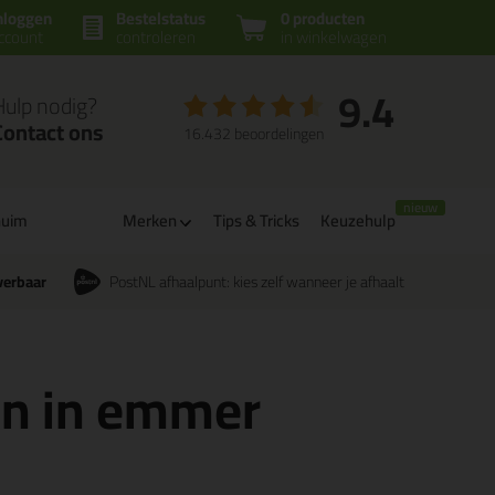
nloggen
Bestelstatus
0 producten
ccount
controleren
in winkelwagen
9.4
Hulp nodig?
Contact ons
16.432 beoordelingen
huim
Merken
Tips & Tricks
Keuzehulp
verbaar
PostNL afhaalpunt: kies zelf wanneer je afhaalt
en in emmer