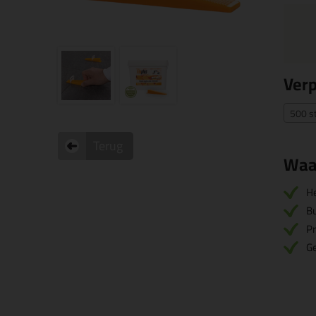
Ver
500 s
Terug
Waa
He
Bu
Pr
G