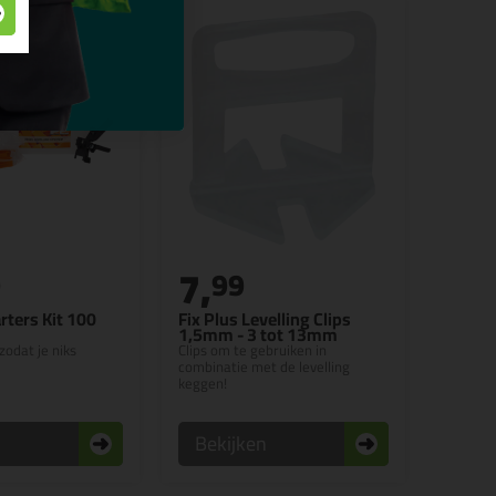
7,
9
99
arters Kit 100
Fix Plus Levelling Clips
1,5mm - 3 tot 13mm
zodat je niks
Clips om te gebruiken in
combinatie met de levelling
keggen!
n
Bekijken