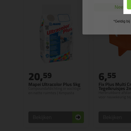
Nee, ik
*Geldig bi
20,
6,
59
55
Mapei Ultracolor Plus 5kg
Fix Plus Multi C
Tegelkruisjes 
Compoundafdichting in vochtige
Herbruikbare afst
en natte ruimtes | Kimpasta
voor nauwkeurig te
Bekijken
Bekijken