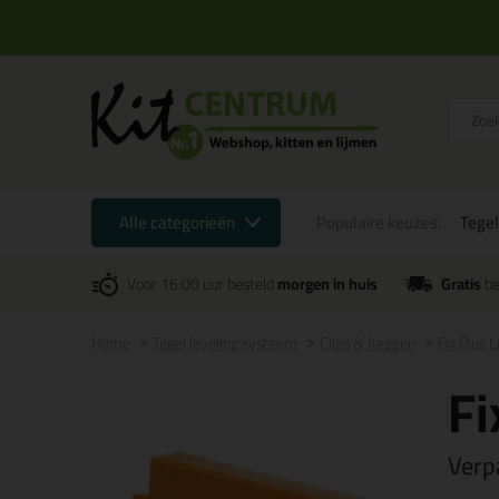
Alle categorieën
Populaire keuzes:
Tegel
Voor 16:00 uur besteld
morgen in huis
Gratis
be
Home
Tegel leveling systeem
Clips & Keggen
Fix Plus 
Fi
Verp