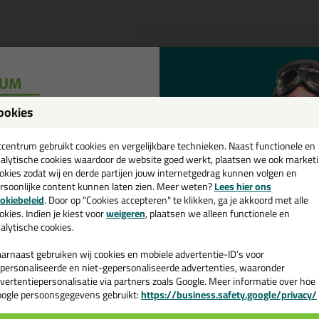
Omschrijving
Video
ookies
een
ix Plus Levelling Keggen in emme
cadeau 💚
tcentrum gebruikt cookies en vergelijkbare technieken. Naast functionele en
tel de Fix Plus Levelling Keggen in emmer in 500 stuks vandaag nog! V
alytische cookies waardoor de website goed werkt, plaatsen we ook market
okies zodat wij en derde partijen jouw internetgedrag kunnen volgen en
rsoonlijke content kunnen laten zien. Meer weten?
Lees hier ons
 je meer weten over de toepassing en kenmerken van dit product?
Lees 
e nieuwsbrief en ontvang een
okiebeleid
. Door op "Cookies accepteren" te klikken, ga je akkoord met alle
v. €35,-
bij je eerste bestelling!
okies. Indien je kiest voor
weigeren
, plaatsen we alleen functionele en
alytische cookies.
arnaast gebruiken wij cookies en mobiele advertentie-ID’s voor
n
personaliseerde en niet-gepersonaliseerde advertenties, waaronder
vertentiepersonalisatie via partners zoals Google. Meer informatie over hoe
ogle persoonsgegevens gebruikt:
https://business.safety.google/privacy/
 de actiecode ›