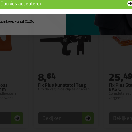
Cookies accepteren
 wil geen cadeau
j aankoop vanaf €125,-
8,
25,
64
4
ross
Fix Plus Kunststof Tang
Fix Plus St
2mm
BASIC
Om de keg in de clip te drukken
andhouders
Complete set 
gelwerk
vergeet!
Bekijken
Bekijke