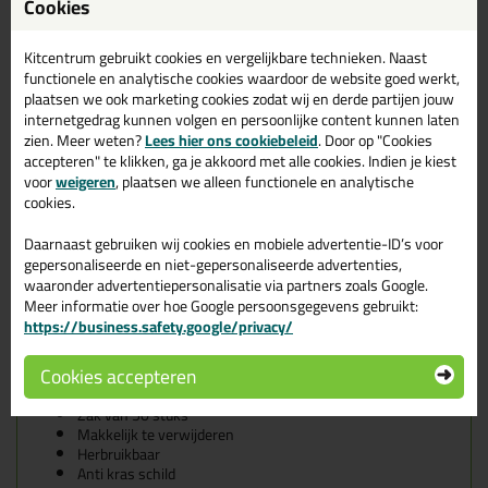
Cookies
Kitcentrum gebruikt cookies en vergelijkbare technieken. Naast
functionele en analytische cookies waardoor de website goed werkt,
Wanneer gebruik je de MapeLevel EasyClick Doppen?
plaatsen we ook marketing cookies zodat wij en derde partijen jouw
Je gebruikt deze doppen wanneer je gebruik maakt van het
internetgedrag kunnen volgen en persoonlijke content kunnen laten
EasyClick tegel levelling systeem van Mapei. Dit is een systeem
zien. Meer weten?
Lees hier ons cookiebeleid
. Door op "Cookies
voor het eenvoudig en snel vlak aanbrengen van keramische
accepteren" te klikken, ga je akkoord met alle cookies. Indien je kiest
vloer- en wandtegels en natuursteen. Deze doppen plaats je op de
voor
weigeren
, plaatsen we alleen functionele en analytische
eerder geplaatste spacers, om ze vervolgens naar beneden te
cookies.
drukken en tot slot een klein beetje aan te draaien. Hierdoor
komen de tegels op een gelijk niveau. Kijk vooral ook naar de video
Daarnaast gebruiken wij cookies en mobiele advertentie-ID’s voor
die we hebben toegevoegd! Hier zie je duidelijk hoe dit werkt. Ook
gepersonaliseerde en niet-gepersonaliseerde advertenties,
kun je het stappenplan lezen dat we onder het kopje
waaronder advertentiepersonalisatie via partners zoals Google.
'specificaties' hebben toegevoegd.
Meer informatie over hoe Google persoonsgegevens gebruikt:
https://business.safety.google/privacy/
Tip: Wil je weten hoeveel je verbruikt? Kijk dan even in het
datablad onder het kopje 'specificaties'.
Cookies accepteren
Kenmerken
Zak van 50 stuks
Makkelijk te verwijderen
Herbruikbaar
Anti kras schild