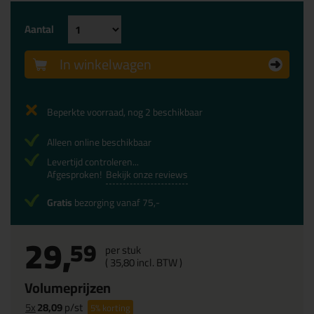
Aantal
In winkelwagen
Beperkte voorraad, nog 2 beschikbaar
Alleen online beschikbaar
Levertijd controleren...
Afgesproken!
Bekijk onze reviews
Gratis
bezorging vanaf 75,-
29,
59
per stuk
(
35,
80
incl. BTW )
Volumeprijzen
5x
28,09
p/st
5%
korting