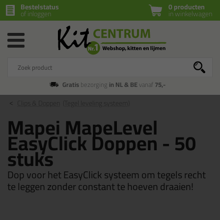
Bestelstatus
0 producten
of inloggen
in winkelwagen
Gratis
bezorging
in NL & BE
vanaf
75,-
Clips & Doppen
(Tegel leveling systeem)
Mapei MapeLevel
EasyClick Doppen - 50
stuks
Dop voor het EasyClick systeem om tegels recht
te leggen zonder constant te hoeven draaien!