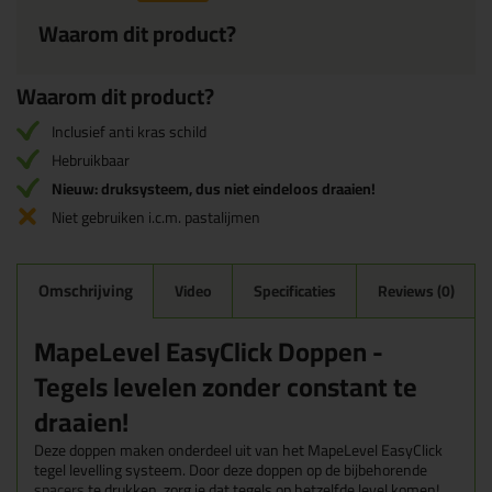
Waarom dit product?
Waarom dit product?
Inclusief anti kras schild
Hebruikbaar
Nieuw: druksysteem, dus niet eindeloos draaien!
Niet gebruiken i.c.m. pastalijmen
Omschrijving
Video
Specificaties
Reviews (0)
MapeLevel EasyClick Doppen -
Tegels levelen zonder constant te
draaien!
Deze doppen maken onderdeel uit van het MapeLevel EasyClick
tegel levelling systeem. Door deze doppen op de bijbehorende
spacers
te drukken, zorg je dat tegels op hetzelfde level komen!