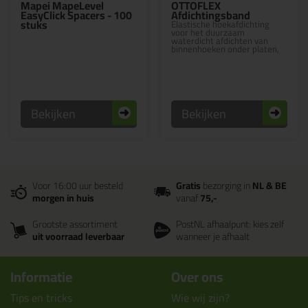
Mapei MapeLevel
OTTOFLEX
EasyClick Spacers - 100
Afdichtingsband
stuks
Elastische hoekafdichting
voor het duurzaam
waterdicht afdichten van
binnenhoeken onder platen,
keramische vloeren en tegels.
Bekijken
Bekijken
Voor 16:00 uur besteld
Gratis
bezorging in
NL & BE
morgen in huis
vanaf
75,-
Grootste assortiment
PostNL afhaalpunt: kies zelf
uit voorraad leverbaar
wanneer je afhaalt
Informatie
Over ons
Tips en tricks
Wie wij zijn?