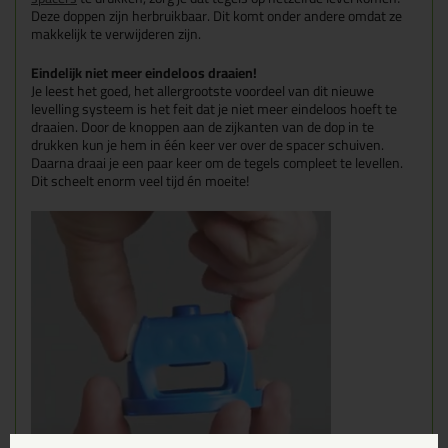
Deze doppen zijn herbruikbaar. Dit komt onder andere omdat ze
makkelijk te verwijderen zijn.
Eindelijk niet meer eindeloos draaien!
Je leest het goed, het allergrootste voordeel van dit nieuwe
levelling systeem is het feit dat je niet meer eindeloos hoeft te
draaien. Door de knoppen aan de zijkanten van de dop in te
drukken kun je hem in één keer ver over de spacer schuiven.
Daarna draai je een paar keer om de tegels compleet te levellen.
Dit scheelt enorm veel tijd én moeite!