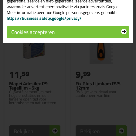
gepersonaliseerde en niet-gepersonaliseerde advertenties,
waaronder advertentiepersonalisatie via partners zoals Google.
Meer informatie over hoe Google persoonsgegevens gebruikt:
https://business.safety.google/privacy/
Cookies accepteren
11,
9,
59
99
Mapei Adesilex P9
Fix Plus Lijmkam RVS
Tegellijm - 5kg
12mm
Glijvaste cementlijm met
RVS lijmkam ideaal voor
hoge prestaties en een
aanbrengen van lijm
langere open tijd voor
keramische en natuursteen
tegels
Bekijken
Bekijken