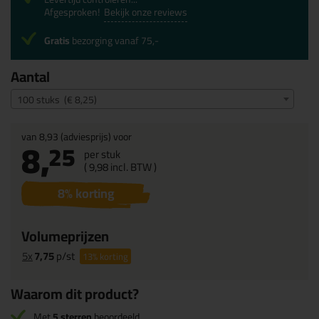
Afgesproken!
Bekijk onze reviews
Gratis
bezorging vanaf 75,-
Aantal
100 stuks (€ 8,25)
van
8,93
(adviesprijs) voor
8,
25
per stuk
(
9,
98
incl. BTW )
8
% korting
Volumeprijzen
5x
7,75
p/st
13%
korting
Waarom dit product?
Met
5 sterren
beoordeeld