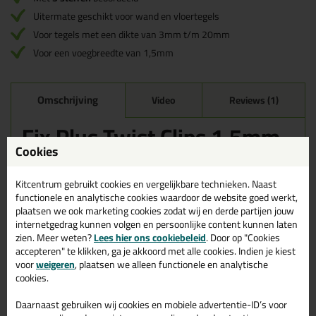
Uitermate geschikt voor wand en vloertegels
Voor tegels met een dikte van 3mm t/m 20mm
Voor een voegbreedte van 1,5mm
Omschrijving
Video
Reviews (1)
Fix Plus Twist Clips 1,5mm
in 100 stuks
Cookies
Bestel de Fix Plus Twist Clips 1,5mm in 100 stuks vandaag nog!
Kitcentrum gebruikt cookies en vergelijkbare technieken. Naast
Vandaag besteld = morgen in huis.
functionele en analytische cookies waardoor de website goed werkt,
plaatsen we ook marketing cookies zodat wij en derde partijen jouw
Wil je meer weten over de toepassing en kenmerken van dit
internetgedrag kunnen volgen en persoonlijke content kunnen laten
product?
Lees alles over dit product >
zien. Meer weten?
Lees hier ons cookiebeleid
. Door op "Cookies
accepteren" te klikken, ga je akkoord met alle cookies. Indien je kiest
voor
weigeren
, plaatsen we alleen functionele en analytische
cookies.
Gerelateerde producten
Daarnaast gebruiken wij cookies en mobiele advertentie-ID’s voor