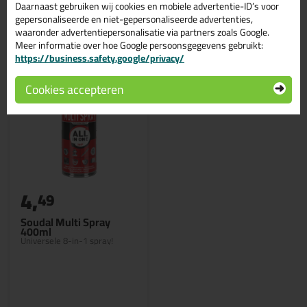
Daarnaast gebruiken wij cookies en mobiele advertentie-ID’s voor
Gerelateerde producten
gepersonaliseerde en niet-gepersonaliseerde advertenties,
waaronder advertentiepersonalisatie via partners zoals Google.
Meer informatie over hoe Google persoonsgegevens gebruikt:
https://business.safety.google/privacy/
Cookies accepteren
4,
49
Soudal Multi Spray
400ml
Universele 8-in-1 spray!