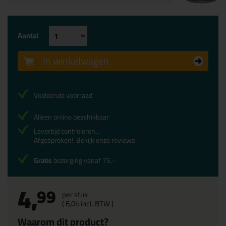
Aantal
In winkelwagen
Voldoende voorraad
Alleen online beschikbaar
Levertijd controleren...
Afgesproken!
Bekijk onze reviews
Gratis
bezorging vanaf 75,-
4,
99
per stuk
(
6,
04
incl. BTW )
Waarom dit product?