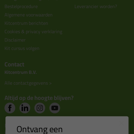
Bestelprocedure
Leverancier worden?
Algemene voorwaarden
Kitcentrum berichten
Cookies & privacy verklaring
Disclaimer
Kit cursus volgen
Contact
Kitcentrum B.V.
Alle contactgegevens >
Altijd op de hoogte blijven?
Nieuws, tips en exclusieve deals rechtstreeks in je
Ontvang een
inbox