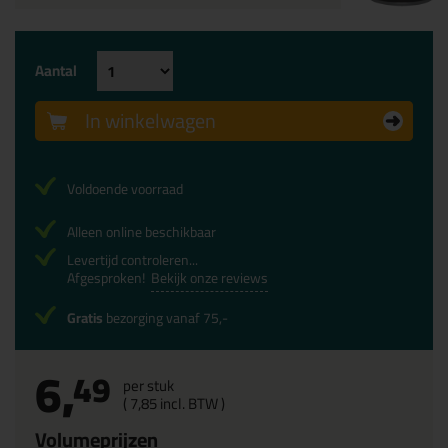
Aantal
In winkelwagen
Voldoende voorraad
Alleen online beschikbaar
Levertijd controleren...
Afgesproken!
Bekijk onze reviews
Gratis
bezorging vanaf 75,-
6,
49
per stuk
(
7,
85
incl. BTW )
Volumeprijzen