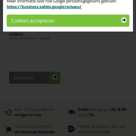
Meer informatie over hoe Google persoonsgegevens gebruikt:
https://business.safety.google/privacy/
4,
49
Cookies accepteren
Soudal Multi Spray
400ml
Universele 8-in-1 spray!
Bekijken
Voor 16:00 uur besteld
Gratis
bezorging in
NL & BE
morgen in huis
vanaf
75,-
Grootste assortiment
PostNL afhaalpunt: kies zelf
uit voorraad leverbaar
wanneer je afhaalt