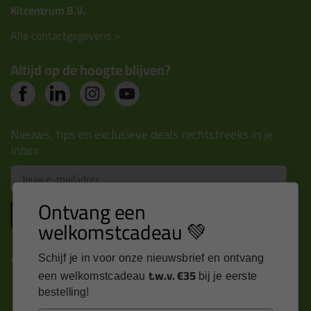
Kitcentrum B.V.
Alle contactgegevens >
Altijd op de hoogte blijven?
Nieuws, tips en exclusieve deals rechtstreeks in je
inbox
Email
Ontvang een
Inschrijven
welkomstcadeau 💚
Schijf je in voor onze nieuwsbrief en ontvang
Kitcentrum is trots op:
t.w.v. €35
een welkomstcadeau
bij je eerste
bestelling!