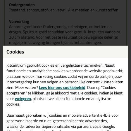
Ondergronden
Toestand: schoon, stof- en vetvrij. Alle metalen en kunststoffen.
Verwerking
Aanbrengmethode: Ondergrond goed reinigen, ontvetten en
drogen. Spuitbus goed schudden voor gebruik. Inspuiten vanop ca.
20 cm afstand. Voor het beste resultaat de bewegende delen zo
mogelijk in beweging brengen tijdens het aanbrengen.
Cookies
Kitcentrum gebruikt cookies en vergelijkbare technieken. Naast
Gerelateerde producten
functionele en analytische cookies waardoor de website goed werkt,
plaatsen we ook marketing cookies zodat wij en derde partijen jouw
internetgedrag kunnen volgen en persoonlijke content kunnen laten
zien. Meer weten?
Lees hier ons cookiebeleid
. Door op "Cookies
accepteren" te klikken, ga je akkoord met alle cookies. Indien je kiest
voor
weigeren
, plaatsen we alleen functionele en analytische
cookies.
Daarnaast gebruiken wij cookies en mobiele advertentie-ID’s voor
gepersonaliseerde en niet-gepersonaliseerde advertenties,
waaronder advertentiepersonalisatie via partners zoals Google.