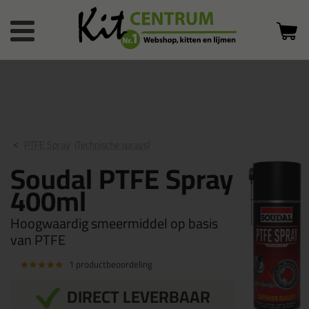
Bestelstatus
0 producten
of inloggen
in winkelwagen
PTFE Spray
(Technische sprays)
Soudal PTFE Spray
400ml
Hoogwaardig smeermiddel op basis
van PTFE
1 productbeoordeling
DIRECT LEVERBAAR