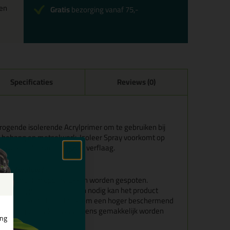
en
Gratis
bezorging vanaf 75,-
Specificaties
Reviews (0)
drogende isolerende Acrylprimer om te gebruiken bij
s, behang en metselwerk. Isoleer Spray voorkomt op
 opvolgende wand of gevel verflaag.
y van Zwaluw?
 te behandelen oppervlakken worden gespoten.
anslag geïsoleerd. Indien nodig kan het product
 na een korte beluchting om een hoger beschermend
olerende primer kan vervolgens gemakkelijk worden
ing