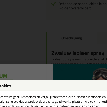
Behandelde oppervlakken kunn
worden overschilderd
Omschrijving
Zwaluw Isoleer spray
Isoleer Spray is een mat-witte snel 
vocht of schimmel en uitslag op gip
grondige wijze het doordringen in de
Wanneer gebruik je de Isoleer spra
Isoleer Spray kan gelijkmatig op de
ookies
Hiermee worden schimmel, vocht en a
een
meerdere keren aangebracht worden
cadeau 💚
tcentrum gebruikt cookies en vergelijkbare technieken. Naast functionele en
effect te bereiken. De gedroogde is
alytische cookies waardoor de website goed werkt, plaatsen we ook market
overgeschildert.
okies zodat wij en derde partijen jouw internetgedrag kunnen volgen en