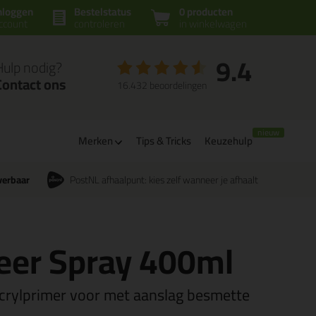
nloggen
Bestelstatus
0 producten
ccount
controleren
in winkelwagen
9.4
Hulp nodig?
Contact ons
16.432 beoordelingen
Merken
Tips & Tricks
Keuzehulp
verbaar
PostNL afhaalpunt: kies zelf wanneer je afhaalt
eer Spray 400ml
acrylprimer voor met aanslag besmette