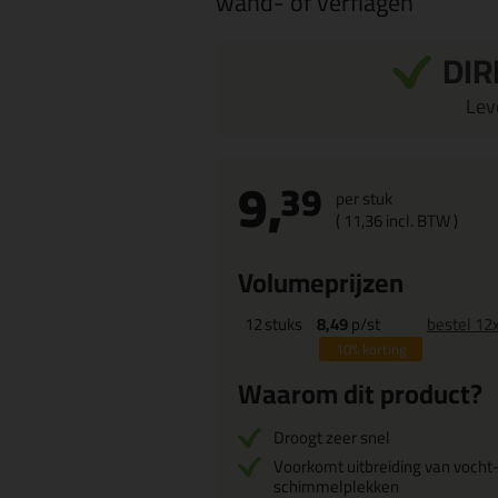
wand- of verflagen
DIR
Leve
9,
39
per stuk
(
11,
36
incl. BTW )
Volumeprijzen
12
stuks
8,49
p/st
bestel 12
10%
korting
Waarom dit product?
Droogt zeer snel
Voorkomt uitbreiding van vocht-
schimmelplekken