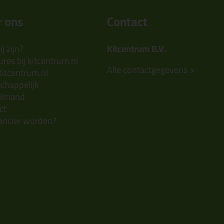
 ons
Contact
j zijn?
Kitcentrum B.V.
res bij kitcentrum.nl
Alle contactgegevens >
Kitcentrum.nl
chappelijk
elmand
ct
ancier worden?