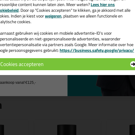
rsoonlijke content kunnen laten zien. Meer weten?
Lees hier ons
Kenmerken
e nieuwsbrief en ontvang een
okiebeleid
. Door op "Cookies accepteren" te klikken, ga je akkoord met alle
Droogt zeer snel
v. €35,-
bij je eerste bestelling!
okies. Indien je kiest voor
weigeren
, plaatsen we alleen functionele en
Voorkomt uitbreiding van voc
alytische cookies.
Behandelde oppervlakken kun
arnaast gebruiken wij cookies en mobiele advertentie-ID’s voor
Gebruiksaanwijzing
personaliseerde en niet-gepersonaliseerde advertenties, waaronder
Isoleer Spray wordt direct verwerkt 
vertentiepersonalisatie via partners zoals Google. Meer informatie over hoe
gedurende 2 minuten (mengkogel is /
ogle persoonsgegevens gebruikt:
https://business.safety.google/privacy/
 de actiecode ›
kruislings te spuiten met een afstan
beschermende effect te verbeteren 
Cookies accepteren
met korte tussenliggende beluchting
 wil geen cadeau
j aankoop vanaf €125,-
n