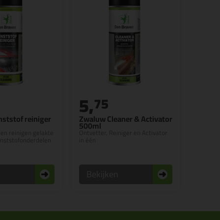
5,
75
ststof reiniger
Zwaluw Cleaner & Activator
500ml
n reinigen gelakte
Ontvetter, Reiniger en Activator
unststofonderdelen
in één
n
Bekijken