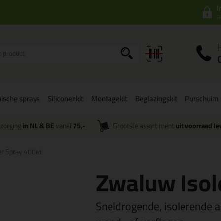
I
a
ische sprays
Siliconenkit
Montagekit
Beglazingskit
Purschuim
zorging
in NL & BE
vanaf
75,-
Grootste assortiment
uit voorraad le
er Spray 400ml
Zwaluw Isol
Sneldrogende, isolerende 