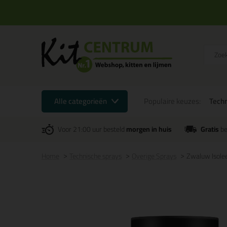
Alle categorieën
Populaire keuzes:
Techn
Voor 21:00 uur besteld
morgen in huis
Gratis
be
Home
Technische sprays
Overige Sprays
Zwaluw Isole