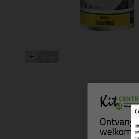
Terug
C
Ontvang 
welkomst
Ki
an
co