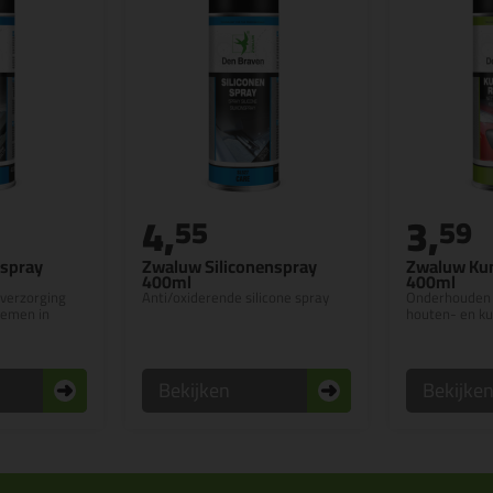
4,
3,
55
59
spray
Zwaluw Siliconenspray
Zwaluw Kun
400ml
400ml
verzorging
Anti/oxiderende silicone spray
Onderhouden e
temen in
houten- en k
Bekijken
Bekijke