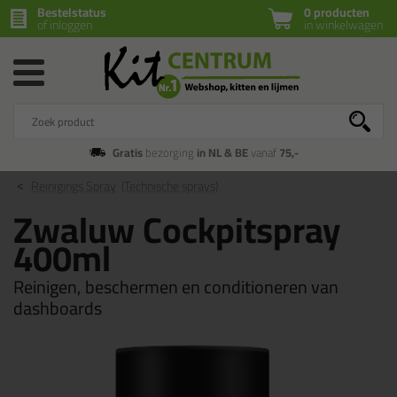
Bestelstatus
0 producten
of inloggen
in winkelwagen
Gratis
bezorging
in NL & BE
vanaf
75,-
Reinigings Spray
(Technische sprays)
Zwaluw Cockpitspray
400ml
Reinigen, beschermen en conditioneren van
dashboards