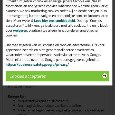
Specificaties
Reviews (0)
Kitcentrum gebruikt cookies en vergelijkbare technieken. Naast
functionele en analytische cookies waardoor de website goed werkt,
plaatsen we ook marketing cookies zodat wij en derde partijen jouw
Zwaluw Cockpit spray
internetgedrag kunnen volgen en persoonlijke content kunnen laten
zien. Meer weten?
Lees hier ons cookiebeleid
. Door op "Cookies
Zwaluw Cockpit Spray met sinaasappelgeur reinigt en beschermt
accepteren" te klikken, ga je akkoord met alle cookies. Indien je kiest
dashboards, rubber, kunststof, hout, leer en synthetische stoffen
in het auto-interieur en zorgt voor een mooie glans (bijv. cockpits,
voor
weigeren
, plaatsen we alleen functionele en analytische
rubberen matten en vinyl daken). Door de speciale actieve stoffen
cookies.
heeft het synthetische materiaal een langere levensduur. Het
product is siliconenvrij.
Daarnaast gebruiken wij cookies en mobiele advertentie-ID’s voor
gepersonaliseerde en niet-gepersonaliseerde advertenties,
Wanneer gebruik je de Zwaluw Cockpit Spray?
waaronder advertentiepersonalisatie via partners zoals Google.
Zwaluw Cockpit Spray kan worden toegepast om de cockpit van
Meer informatie over hoe Google persoonsgegevens gebruikt:
auto's, vrachtwagens, treinen, boten, enz. te reinigen en te laten
https://business.safety.google/privacy/
glanzen.
Maakt schoon, laat weer glimmen en conserveert
Cookies accepteren
kunststofoppervlakken, rubber-, plastic-, hout-, leer- en
kunststofdelen in auto's (bijv. cockpit, dashboard, vinyl-plafonds
en rubbermatten).
Kenmerken
Werkt stofwerend en siliconenvrij
Verhoogt de levensduur van kunststoffen
Beschermt tegen vervuiling, elektrostatische oplading en
vocht