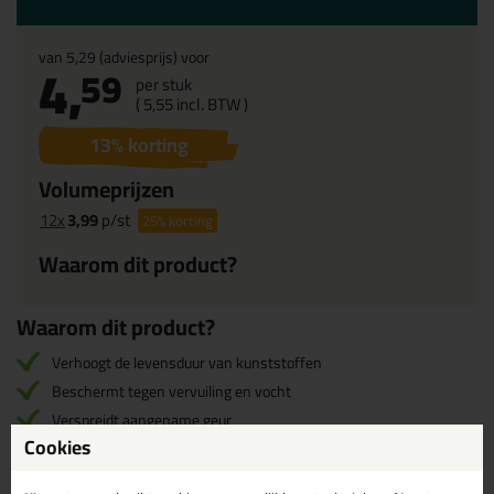
van
5,29
(adviesprijs) voor
4,
59
per stuk
(
5,
55
incl. BTW )
13
% korting
Volumeprijzen
12x
3,99
p/st
25%
korting
Waarom dit product?
Waarom dit product?
Verhoogt de levensduur van kunststoffen
Beschermt tegen vervuiling en vocht
Verspreidt aangename geur
Cookies
Omschrijving