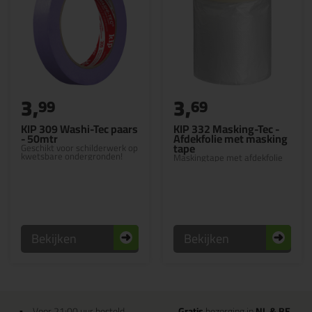
3,
3,
99
69
KIP 309 Washi-Tec paars
KIP 332 Masking-Tec -
- 50mtr
Afdekfolie met masking
tape
Geschikt voor schilderwerk op
kwetsbare ondergronden!
Maskingtape met afdekfolie
Bekijken
Bekijken
Voor 21:00 uur besteld
Gratis
bezorging in
NL & BE