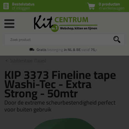
Bestelstatus
0 producten
of inloggen
in winkelwagen
Gratis
bezorging
in NL & BE
vanaf
75,-
Schilderstape
(Tapes)
KIP 3373 Fineline tape
Washi-Tec - Extra
Strong - 50mtr
Door de extreme scheurbestendigheid perfect
voor buiten gebruik