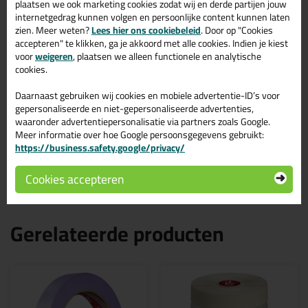
plaatsen we ook marketing cookies zodat wij en derde partijen jouw
Start de check
internetgedrag kunnen volgen en persoonlijke content kunnen laten
zien. Meer weten?
Lees hier ons cookiebeleid
. Door op "Cookies
accepteren" te klikken, ga je akkoord met alle cookies. Indien je kiest
voor
weigeren
, plaatsen we alleen functionele en analytische
Omschrijving
Specificaties
Reviews (0)
cookies.
Daarnaast gebruiken wij cookies en mobiele advertentie-ID’s voor
KIP 3373 Fineline tape
Reviews voor:
gepersonaliseerde en niet-gepersonaliseerde advertenties,
waaronder advertentiepersonalisatie via partners zoals Google.
Washi-Tec - Extra Strong - 50mtr
Meer informatie over hoe Google persoonsgegevens gebruikt:
Er zijn nog geen reviews geschreven voor KIP 3373 Fineline tape
https://business.safety.google/privacy/
Washi-Tec - Extra Strong - 50mtr.
Schrijf als eerste een review!
Cookies accepteren
Gerelateerde producten