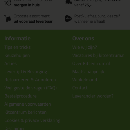
morgen in huis
vanaf
75,-
Grootste assortiment
PostNL afhaalpunt: kies zelf
uit voorraad leverbaar
wanneer je afhaalt
Informatie
Over ons
Tips en tricks
Wie wij zijn?
Keuzehulpen
Vacatures bij kitcentrum.nl
Acties
Over Kitcentrum.nl
Levertijd & Bezorging
Maatschappelijk
Retourneren & Annuleren
Winkelmand
Veel gestelde vragen (FAQ)
Contact
Bestelprocedure
Leverancier worden?
Algemene voorwaarden
Kitcentrum berichten
Cookies & privacy verklaring
Disclaimer