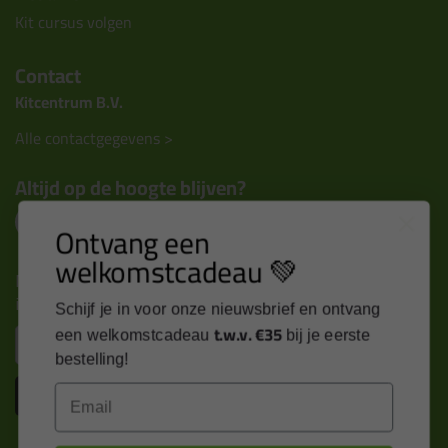
Kit cursus volgen
Contact
Kitcentrum B.V.
Alle contactgegevens >
Altijd op de hoogte blijven?
Ontvang een
welkomstcadeau 💚
Nieuws, tips en exclusieve deals rechtstreeks in je
inbox
Schijf je in voor onze nieuwsbrief en ontvang
t.w.v. €35
Email
een welkomstcadeau
bij je eerste
bestelling!
Inschrijven
Email