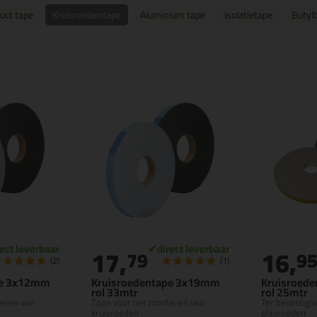
uct tape
Kruisroedentape
Aluminium tape
Isolatietape
Butyl
17,
16,
79
9
(2)
(1)
pe 3x12mm
Kruisroedentape 3x19mm
Kruisroed
rol 33mtr
rol 25mtr
eren van
Tape voor het monteren van
Ter bevestigi
kruisroeden
glasroeden