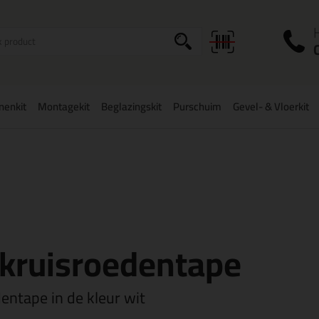
I
a
onenkit
Montagekit
Beglazingskit
Purschuim
Gevel- & Vloerkit
zorging
in NL & BE
vanaf
75,-
Grootste assortiment
uit voorraad le
 kruisroedentape
dentape in de kleur wit