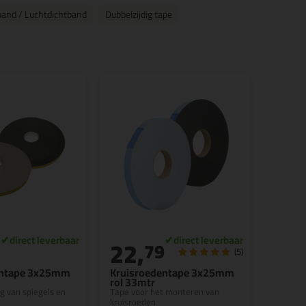
band / Luchtdichtband
Dubbelzijdig tape
22,
5
79
(5)
entape 3x25mm
Kruisroedentape 3x25mm
rol 33mtr
ng van spiegels en
Tape voor het monteren van
kruisroeden