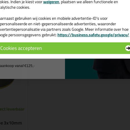
v. €35,-
bij je eerste bestelling!
okies. Indien je kiest voor
weigeren
, plaatsen we alleen functionele en
kruisroeden
kruisroeden
alytische cookies.
arnaast gebruiken wij cookies en mobiele advertentie-ID’s voor
Bekijken
Bekijke
personaliseerde en niet-gepersonaliseerde advertenties, waaronder
vertentiepersonalisatie via partners zoals Google. Meer informatie over hoe
ogle persoonsgegevens gebruikt:
https://business.safety.google/privacy/
 de actiecode ›
Cookies accepteren
 wil geen cadeau
j aankoop vanaf €125,-
ape 3x10mm