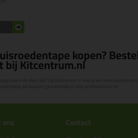
acht
ruisroedentape kopen? Bestel
t bij Kitcentrum.nl
tape ook in de kleur wit? Op Kitcentrum.nl vind je een ruim assortimen
isroedentape wit daarom gemakkelijk en snel op Kitcentrum.nl!
 ons
Contact