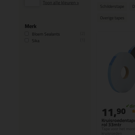
Toon alle kleuren >
Schilderstape
D
Overige tapes
Merk
2
Bloem Sealants
1
Sika
11,
90
Kruisroedenta
rol 33mtr
Tape voor het mont
kruisroeden