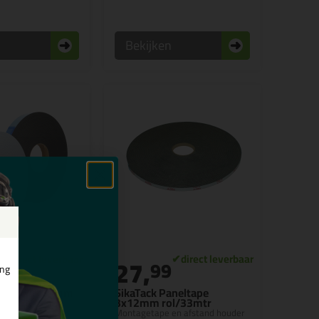
n
Bekijken
27,
9
99
ing
entape 4x25mm
SikaTack Paneltape
3x12mm rol/33mtr
t monteren van
Montagetape en afstand houder