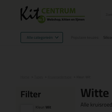
Alle categorieën
Populaire keuzes:
Silic
Voor 16:00 uur besteld
morgen in huis
Gratis
be
Home
Tapes
Kruisroedentape
Kleur: Wit
Witte
Filter
Alle kruisroe
Kleur:
Wit