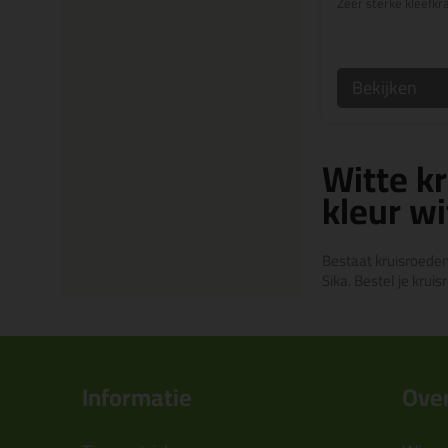
Zeer sterke kleefkr
Bekijken
Witte k
kleur wi
Bestaat kruisroeden
Sika. Bestel je kru
Informatie
Over