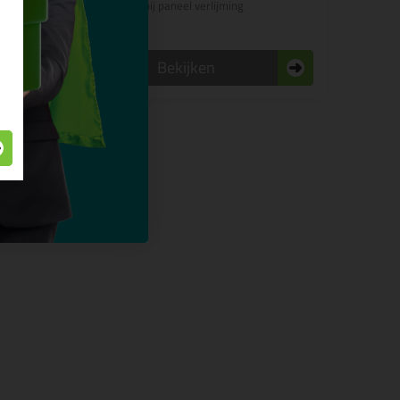
bij paneel verlijming
n
Bekijken