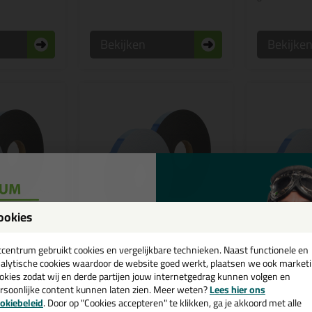
Bekijken
Bekijke
ookies
een
cadeau 💚
tcentrum gebruikt cookies en vergelijkbare technieken. Naast functionele en
9,
14,
99
1
alytische cookies waardoor de website goed werkt, plaatsen we ook market
okies zodat wij en derde partijen jouw internetgedrag kunnen volgen en
pe 3x30mm
Kruisroedentape 4x19mm
Kruisroed
rsoonlijke content kunnen laten zien. Meer weten?
Lees hier ons
rol 20mtr
rol 20mtr
e nieuwsbrief en ontvang een
okiebeleid
. Door op "Cookies accepteren" te klikken, ga je akkoord met alle
eren van
Tape voor het monteren van
Tape voor he