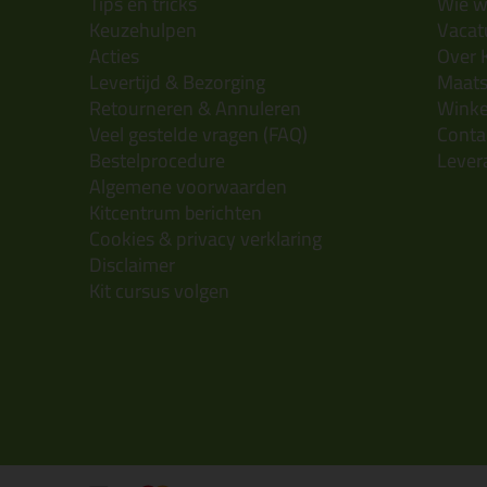
Tips en tricks
Wie wi
Keuzehulpen
Vacatu
Acties
Over 
Levertijd & Bezorging
Maats
Retourneren & Annuleren
Wink
Veel gestelde vragen (FAQ)
Conta
Bestelprocedure
Lever
Algemene voorwaarden
Kitcentrum berichten
Cookies & privacy verklaring
Disclaimer
Kit cursus volgen