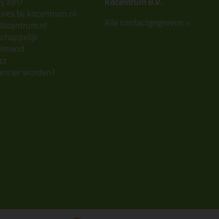
j zijn?
Kitcentrum B.V.
res bij kitcentrum.nl
Alle contactgegevens >
Kitcentrum.nl
chappelijk
elmand
ct
ancier worden?