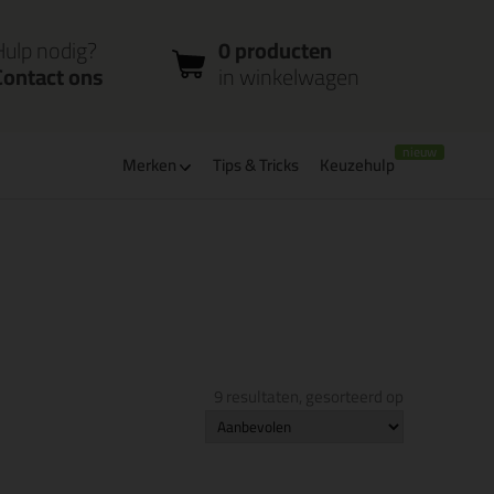
nloggen
Bestelstatus
0 producten
ccount
controleren
in winkelwagen
Hulp nodig?
0 producten
Contact ons
in winkelwagen
Merken
Tips & Tricks
Keuzehulp
verbaar
PostNL afhaalpunt: kies zelf wanneer je afhaalt
9 resultaten, gesorteerd op