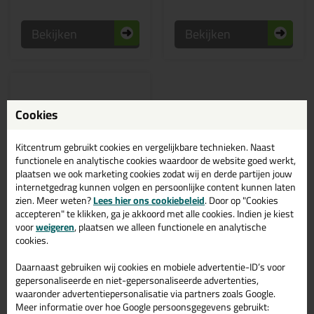
Bekijken
Bekijken
Cookies
Kitcentrum gebruikt cookies en vergelijkbare technieken. Naast
functionele en analytische cookies waardoor de website goed werkt,
plaatsen we ook marketing cookies zodat wij en derde partijen jouw
internetgedrag kunnen volgen en persoonlijke content kunnen laten
zien. Meer weten?
Lees hier ons cookiebeleid
. Door op "Cookies
accepteren" te klikken, ga je akkoord met alle cookies. Indien je kiest
9,
95
voor
weigeren
, plaatsen we alleen functionele en analytische
cookies.
Dubbelzijdig tape
3x10mm rol 25mtr
Zeer sterke kleefkracht
Daarnaast gebruiken wij cookies en mobiele advertentie-ID’s voor
gepersonaliseerde en niet-gepersonaliseerde advertenties,
waaronder advertentiepersonalisatie via partners zoals Google.
Meer informatie over hoe Google persoonsgegevens gebruikt: