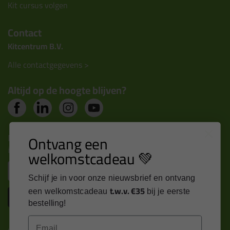
Kit cursus volgen
Contact
Kitcentrum B.V.
Alle contactgegevens >
Altijd op de hoogte blijven?
Nieuws, tips en exclusieve deals rechtstreeks in je
Ontvang een
inbox
welkomstcadeau 💚
Email
Schijf je in voor onze nieuwsbrief en ontvang
t.w.v. €35
een welkomstcadeau
bij je eerste
Inschrijven
bestelling!
Email