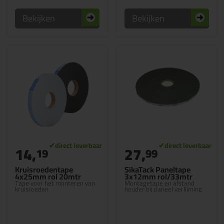
Bekijken
Bekijken
14,
27,
19
99
Kruisroedentape
SikaTack Paneltape
4x25mm rol 20mtr
3x12mm rol/33mtr
Tape voor het monteren van
Montagetape en afstand
kruisroeden
houder bij paneel verlijming