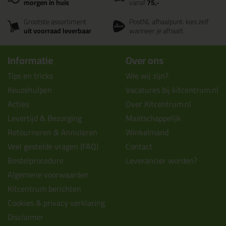
morgen in huis
vanaf
75,-
Grootste assortiment
PostNL afhaalpunt: kies zelf
uit voorraad leverbaar
wanneer je afhaalt
Informatie
Over ons
Tips en tricks
Wie wij zijn?
Keuzehulpen
Vacatures bij kitcentrum.nl
Acties
Over Kitcentrum.nl
Levertijd & Bezorging
Maatschappelijk
Retourneren & Annuleren
Winkelmand
Veel gestelde vragen (FAQ)
Contact
Bestelprocedure
Leverancier worden?
Algemene voorwaarden
Kitcentrum berichten
Cookies & privacy verklaring
Disclaimer