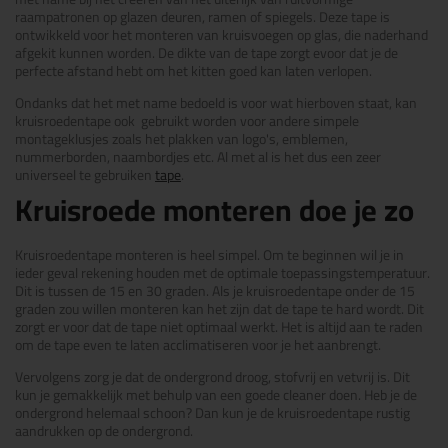
raampatronen op glazen deuren, ramen of spiegels. Deze tape is
ontwikkeld voor het monteren van kruisvoegen op glas, die naderhand
afgekit kunnen worden. De dikte van de tape zorgt evoor dat je de
perfecte afstand hebt om het kitten goed kan laten verlopen.
Ondanks dat het met name bedoeld is voor wat hierboven staat, kan
kruisroedentape ook gebruikt worden voor andere simpele
montageklusjes zoals het plakken van logo's, emblemen,
nummerborden, naambordjes etc. Al met al is het dus een zeer
universeel te gebruiken
tape
.
Kruisroede monteren doe je zo
Kruisroedentape monteren is heel simpel. Om te beginnen wil je in
ieder geval rekening houden met de optimale toepassingstemperatuur.
Dit is tussen de 15 en 30 graden. Als je kruisroedentape onder de 15
graden zou willen monteren kan het zijn dat de tape te hard wordt. Dit
zorgt er voor dat de tape niet optimaal werkt. Het is altijd aan te raden
om de tape even te laten acclimatiseren voor je het aanbrengt.
Vervolgens zorg je dat de ondergrond droog, stofvrij en vetvrij is. Dit
kun je gemakkelijk met behulp van een goede cleaner doen. Heb je de
ondergrond helemaal schoon? Dan kun je de kruisroedentape rustig
aandrukken op de ondergrond.