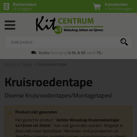
Bestelstatus
0 producten
of inloggen
in winkelwagen
Gratis
bezorging
in NL & BE
vanaf
75,-
Home
Tapes
Kruisroedentape
Kruisroedentape
Diverse Kruisroedentapes/Montagetapes!
Product niet gevonden
Het gezochte product "
Kohler Woodcap Kruisroedentape
4x12mm rol 20mtr
" kan niet gevonden worden. Mogelijk is
deze niet meer bestelbaar. Hieronder vind je producten uit
dezelfde categorie, mogelijk kunnen wij je daarmee van dienst