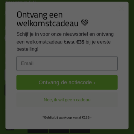
Kitcentrum B.V.
Ontvang een
Alle contactgegevens >
welkomstcadeau 💚
Altijd op de hoogte blijven?
Schijf je in voor onze nieuwsbrief en ontvang
t.w.v. €35
een welkomstcadeau
bij je eerste
bestelling!
Nieuws, tips en exclusieve deals rechtstreeks in je
Email
inbox
Email
Ontvang de actiecode ›
Inschrijven
Nee, ik wil geen cadeau
Kitcentrum is trots op:
*Geldig bij aankoop vanaf €125,-