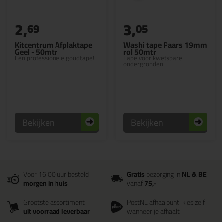
2,
3,
69
05
Kitcentrum Afplaktape
Washi tape Paars 19mm
Geel - 50mtr
rol 50mtr
Een professionele goudtape!
Tape voor kwetsbare
ondergronden
Bekijken
Bekijken
Voor 16:00 uur besteld
Gratis
bezorging in
NL & BE
morgen in huis
vanaf
75,-
Grootste assortiment
PostNL afhaalpunt: kies zelf
uit voorraad leverbaar
wanneer je afhaalt