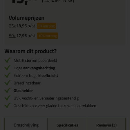
(
24,
14
incl. BTW )
Volumeprijzen
25x
18,95
p/st
5%
korting
50x
17,95
p/st
10%
korting
Waarom dit product?
Met
5 sterren
beoordeeld
Hoge
aanvangshechting
Extreem hoge
kleefkracht
Breed inzetbaar
Glashelder
UV-, vocht- en verouderingsbestendig
Geschikt voor zeer gladde tot ruwe oppervlakken
Omschrijving
Specificaties
Reviews (3)