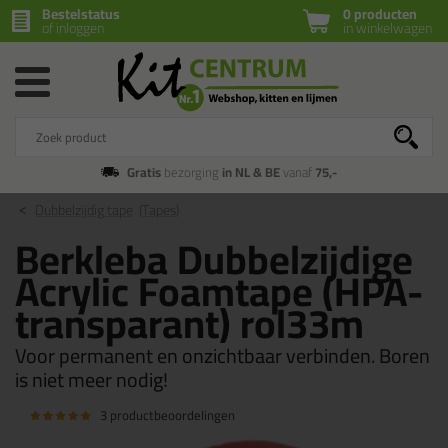
Bestelstatus
0 producten
of inloggen
in winkelwagen
Gratis
bezorging
in NL & BE
vanaf
75,-
Dubbelzijdig tape
(Tapes)
Berkleba Dubbelzijdige
Acrylic Foamtape (HPA-
transparant) rol33m
Voor permanent en onzichtbaar verbinden. Boren
is niet meer nodig!
3 productbeoordelingen