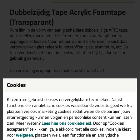
Dubbelzijdig Tape Acrylic Foamtape
(Transparant)
Pure lijm in de vorm van een glasheldere dubbelzijdige AFTC tape.
Voor sneller, mooier en efficiënter verbinden. Vervangt boren,
popnagels of lassen. Voor het permanent en (vrijwel) onzichtbaar
verbinden van glasheldere kunststoffen, glas, aluminium, etc. De
tape verkleurt niet onder invloed van licht en blijft gedurende het
gebruik glashelder.
De verbinding is op zijn maximale sterkte na 72 uur!
Wanneer gebruik je de Dubbelzijdige Transparante Foamtape?
Cookies
Voor permanent en onzichtbaar verbinden van o.a.: Glas,
aluminium, staal, RVS, acrylaat, polycarbonaat, PET-G
Kitcentrum gebruikt cookies en vergelijkbare technieken. Naast
Deze professionele montage tape is geschikt voor zware
afschuif-, afpel- of trekbelasting
functionele en analytische cookies waardoor de website goed werkt,
Goede opvang van krimp en rek in de gemaakte
plaatsen we ook marketing cookies zodat wij en derde partijen jouw
verbindingen, ook bij verbinding tussen verschillende
internetgedrag kunnen volgen en persoonlijke content kunnen laten
materialen
zien. Meer weten?
Lees hier ons cookiebeleid
. Door op "Cookies
Geschikt voor binnen en buiten toepassingen door de hoge
accepteren" te klikken, ga je akkoord met alle cookies. Indien je kiest
mate UV-, vocht- en verouderingsbestendig.
voor
weigeren
, plaatsen we alleen functionele en analytische
bevestigen van borden