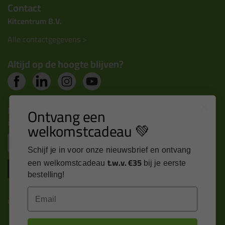
Contact
Kitcentrum B.V.
Alle contactgegevens >
Altijd op de hoogte blijven?
Nieuws, tips en exclusieve deals rechtstreeks in je
Ontvang een
inbox
welkomstcadeau 💚
Email
Schijf je in voor onze nieuwsbrief en ontvang
t.w.v. €35
een welkomstcadeau
bij je eerste
Inschrijven
bestelling!
Email
Kitcentrum is trots op: