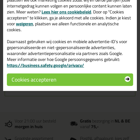
plaatsen we ook marketing cookies zodat wij en derde partijen jouw
In meerdere breedtematen leverbaar
internetgedrag kunnen volgen en persoonlijke content kunnen laten
zien. Meer weten?
Lees hier ons cookiebeleid
. Door op "Cookies
accepteren" te klikken, ga je akkoord met alle cookies. Indien je kiest
voor
weigeren
, plaatsen we alleen functionele en analytische
Omschrijving
Specificaties
Reviews (3)
cookies.
Zwaluw Loodband 10meter
Daarnaast gebruiken wij cookies en mobiele advertentie-ID’s voor
in 30 cm
gepersonaliseerde en niet-gepersonaliseerde advertenties,
waaronder advertentiepersonalisatie via partners zoals Google.
Bestel de Zwaluw Loodband 10meter in 30 cm vandaag nog!
Meer informatie over hoe Google persoonsgegevens gebruikt:
Vandaag besteld = morgen in huis.
https://business.safety.google/privacy/
Wil je meer weten over de toepassing en kenmerken van dit
Cookies accepteren
product?
Lees alles over dit product >
Voor 21:00 uur besteld
Gratis
bezorging in
NL & BE
morgen in huis
vanaf
75,-
Grootste assortiment
PostNL afhaalpunt: kies zelf