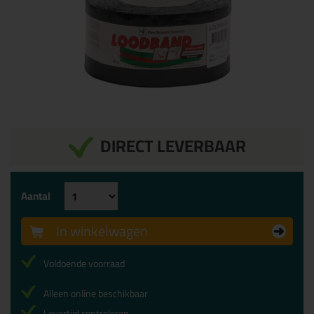
DIRECT LEVERBAAR
Aantal
In winkelwagen
Voldoende voorraad
Alleen online beschikbaar
Levertijd controleren...