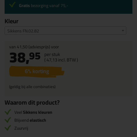
Gratis
bezorging vanaf 75,-
Kleur
Sikkens FN.02.82
van
41,50
(adviesprijs) voor
38,
95
per stuk
(
47,
13
incl. BTW )
6
% korting
(geldig bij alle combinaties)
Waarom dit product?
Veel
Sikkens kleuren
Blijvend
elastisch
Zuurvrij