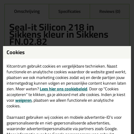
Omschrijving
Specificaties
Reviews (0)
Seal-it Silicon 218 in
Sikkens kleur in Sikkens
FN.02.82
Bestel de Seal-it Silicon 218 in Sikkens kleur in Sikkens FN.02.82
Cookies
vandaag nog! Vandaag besteld = morgen in huis.
Kitcentrum gebruikt cookies en vergelijkbare technieken. Naast
Wil je meer weten over de toepassing en kenmerken van dit
functionele en analytische cookies waardoor de website goed werkt,
product?
Lees alles over dit product >
plaatsen we ook marketing cookies zodat wij en derde partijen jouw
internetgedrag kunnen volgen en persoonlijke content kunnen laten
zien. Meer weten?
Lees hier ons cookiebeleid
. Door op "Cookies
accepteren" te klikken, ga je akkoord met alle cookies. Indien je kiest
Gerelateerde producten
voor
weigeren
, plaatsen we alleen functionele en analytische
cookies.
Daarnaast gebruiken wij cookies en mobiele advertentie-ID’s voor
gepersonaliseerde en niet-gepersonaliseerde advertenties,
waaronder advertentiepersonalisatie via partners zoals Google.