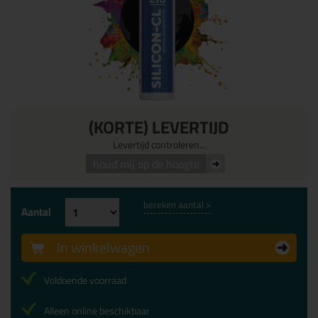
(KORTE) LEVERTIJD
Levertijd controleren...
houd mij op de hoogte
bereken aantal >
Aantal
In winkelwagen
Voldoende voorraad
Alleen online beschikbaar