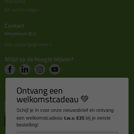
Disclaimer
Kit cursus volgen
Contact
Kitcentrum B.V.
Alle contactgegevens >
Altijd op de hoogte blijven?
Nieuws, tips en exclusieve deals rechtstreeks in je
Ontvang een
inbox
welkomstcadeau 💚
Email
Schijf je in voor onze nieuwsbrief en ontvang
t.w.v. €35
een welkomstcadeau
bij je eerste
Inschrijven
bestelling!