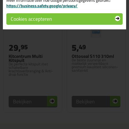
Meer informatie over hoe Google persoonsgegevens gebruikt:
https://business.safety.google/privacy/
Cookies accepteren
29,
5,
95
49
Kitcentrum Multi
Ottoseal S110 310ml
Kitspuit
De beste zuurvrije en
makkelijk verwerkbare
De perfecte kitspuit met
premium kwaliteit siliconen-
schakelbare
sanitairkit
krachtoverbrenging & Anti-
drup functie
Bekijken
Bekijken