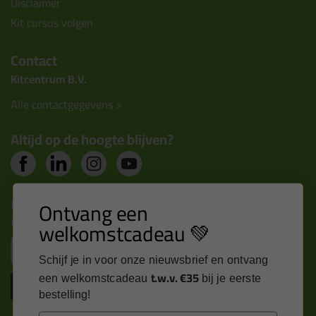
Disclaimer
Kit cursus volgen
Contact
Kitcentrum B.V.
Alle contactgegevens >
Altijd op de hoogte blijven?
Nieuws, tips en exclusieve deals rechtstreeks in je
Ontvang een
inbox
welkomstcadeau 💚
Email
Schijf je in voor onze nieuwsbrief en ontvang
t.w.v. €35
een welkomstcadeau
bij je eerste
Inschrijven
bestelling!