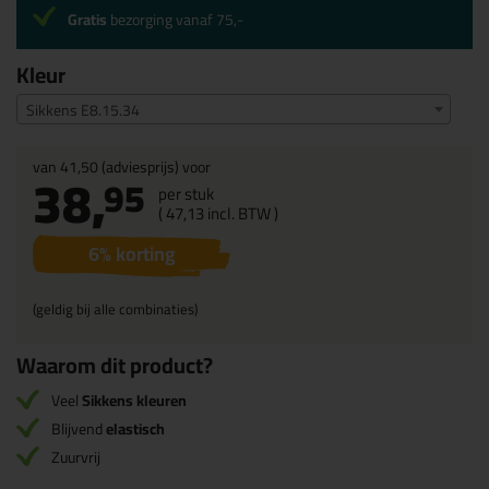
Gratis
bezorging vanaf 75,-
Kleur
Sikkens E8.15.34
van
41,50
(adviesprijs) voor
38,
95
per stuk
(
47,
13
incl. BTW )
6
% korting
(geldig bij alle combinaties)
Waarom dit product?
Veel
Sikkens kleuren
Blijvend
elastisch
Zuurvrij