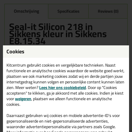
Omschrijving
Specificaties
Reviews (0)
Seal-it Silicon 218 in
Sikkens kleur in Sikkens
E8.15.34
Bestel de Seal-it Silicon 218 in Sikkens kleur in Sikkens E8.15.34
Cookies
vandaag nog! Vandaag besteld = morgen in huis.
Kitcentrum gebruikt cookies en vergelijkbare technieken. Naast
Wil je meer weten over de toepassing en kenmerken van dit
functionele en analytische cookies waardoor de website goed werkt,
product?
Lees alles over dit product >
plaatsen we ook marketing cookies zodat wij en derde partijen jouw
internetgedrag kunnen volgen en persoonlijke content kunnen laten
zien. Meer weten?
Lees hier ons cookiebeleid
. Door op "Cookies
accepteren" te klikken, ga je akkoord met alle cookies. Indien je kiest
Gerelateerde producten
voor
weigeren
, plaatsen we alleen functionele en analytische
cookies.
Daarnaast gebruiken wij cookies en mobiele advertentie-ID’s voor
gepersonaliseerde en niet-gepersonaliseerde advertenties,
waaronder advertentiepersonalisatie via partners zoals Google.