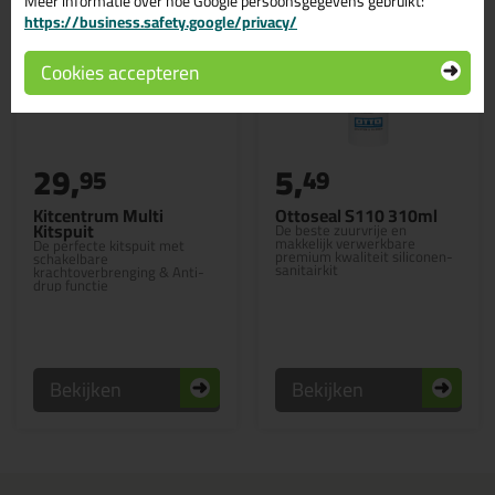
Meer informatie over hoe Google persoonsgegevens gebruikt:
https://business.safety.google/privacy/
Cookies accepteren
29,
5,
95
49
Kitcentrum Multi
Ottoseal S110 310ml
Kitspuit
De beste zuurvrije en
makkelijk verwerkbare
De perfecte kitspuit met
premium kwaliteit siliconen-
schakelbare
sanitairkit
krachtoverbrenging & Anti-
drup functie
Bekijken
Bekijken