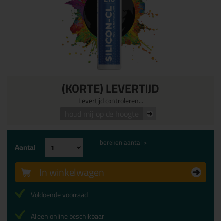
(KORTE) LEVERTIJD
Levertijd controleren...
houd mij op de hoogte
bereken aantal >
Aantal
In winkelwagen
Voldoende voorraad
Alleen online beschikbaar