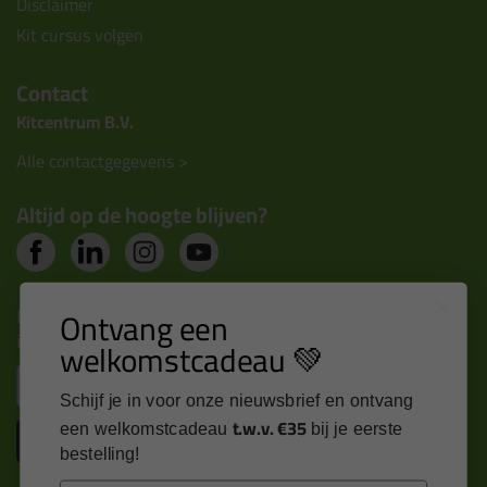
Disclaimer
Kit cursus volgen
Contact
Kitcentrum B.V.
Alle contactgegevens >
Altijd op de hoogte blijven?
Nieuws, tips en exclusieve deals rechtstreeks in je
Ontvang een
inbox
welkomstcadeau 💚
Email
Schijf je in voor onze nieuwsbrief en ontvang
t.w.v. €35
een welkomstcadeau
bij je eerste
Inschrijven
bestelling!