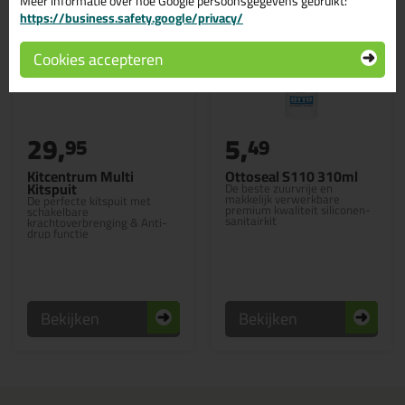
Meer informatie over hoe Google persoonsgegevens gebruikt:
https://business.safety.google/privacy/
Cookies accepteren
29,
5,
95
49
Kitcentrum Multi
Ottoseal S110 310ml
Kitspuit
De beste zuurvrije en
makkelijk verwerkbare
De perfecte kitspuit met
premium kwaliteit siliconen-
schakelbare
sanitairkit
krachtoverbrenging & Anti-
drup functie
Bekijken
Bekijken