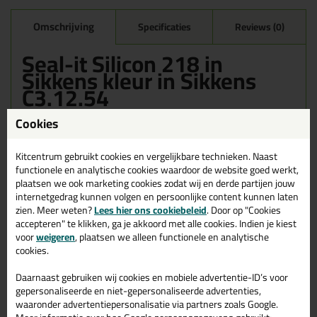
Omschrijving
Specificaties
Reviews (0)
Seal-it Silicon 218 in
Sikkens kleur in Sikkens
C3.12.54
Bestel de Seal-it Silicon 218 in Sikkens kleur in Sikkens C3.12.54
Cookies
vandaag nog! Vandaag besteld = morgen in huis.
Kitcentrum gebruikt cookies en vergelijkbare technieken. Naast
Wil je meer weten over de toepassing en kenmerken van dit
functionele en analytische cookies waardoor de website goed werkt,
product?
Lees alles over dit product >
plaatsen we ook marketing cookies zodat wij en derde partijen jouw
internetgedrag kunnen volgen en persoonlijke content kunnen laten
zien. Meer weten?
Lees hier ons cookiebeleid
. Door op "Cookies
accepteren" te klikken, ga je akkoord met alle cookies. Indien je kiest
Gerelateerde producten
voor
weigeren
, plaatsen we alleen functionele en analytische
cookies.
Daarnaast gebruiken wij cookies en mobiele advertentie-ID’s voor
gepersonaliseerde en niet-gepersonaliseerde advertenties,
waaronder advertentiepersonalisatie via partners zoals Google.