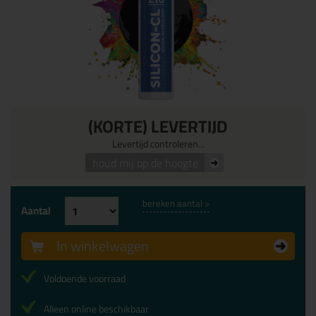
(KORTE) LEVERTIJD
Levertijd controleren...
houd mij op de hoogte
bereken aantal >
Aantal
In winkelwagen
Voldoende voorraad
Alleen online beschikbaar