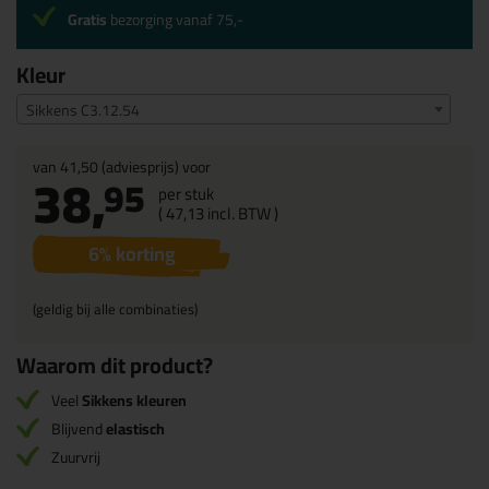
Gratis
bezorging vanaf 75,-
Kleur
Sikkens C3.12.54
van
41,50
(adviesprijs) voor
38,
95
per stuk
(
47,
13
incl. BTW )
6
% korting
(geldig bij alle combinaties)
Waarom dit product?
Veel
Sikkens kleuren
Blijvend
elastisch
Zuurvrij