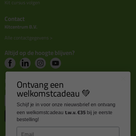
Kit cursus volgen
Contact
Kitcentrum B.V.
Alle contactgegevens >
Altijd op de hoogte blijven?
Nieuws, tips en exclusieve deals rechtstreeks in je
Ontvang een
inbox
welkomstcadeau 💚
Email
Schijf je in voor onze nieuwsbrief en ontvang
t.w.v. €35
een welkomstcadeau
bij je eerste
Inschrijven
bestelling!
Email
Kitcentrum is trots op: