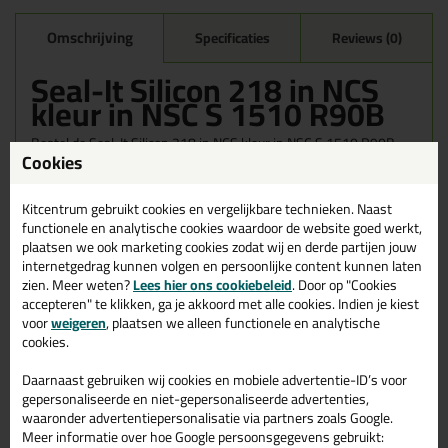
Omschrijving
Specificaties
Reviews (0)
Seal-It Silicon 218 in NCS
kleur in NSC S 1510 R90B
Bestel de Seal-It Silicon 218 in NCS kleur in NSC S 1510 R90B
Cookies
vandaag nog! Vandaag besteld = morgen in huis.
Wil je meer weten over de toepassing en kenmerken van dit
Kitcentrum gebruikt cookies en vergelijkbare technieken. Naast
product?
Lees alles over dit product >
functionele en analytische cookies waardoor de website goed werkt,
plaatsen we ook marketing cookies zodat wij en derde partijen jouw
internetgedrag kunnen volgen en persoonlijke content kunnen laten
zien. Meer weten?
Lees hier ons cookiebeleid
. Door op "Cookies
accepteren" te klikken, ga je akkoord met alle cookies. Indien je kiest
Gerelateerde producten
voor
weigeren
, plaatsen we alleen functionele en analytische
cookies.
Daarnaast gebruiken wij cookies en mobiele advertentie-ID’s voor
gepersonaliseerde en niet-gepersonaliseerde advertenties,
waaronder advertentiepersonalisatie via partners zoals Google.
Meer informatie over hoe Google persoonsgegevens gebruikt: