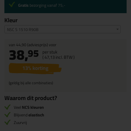
Gratis
bezorging vanaf 75,-
Kleur
NSC S 1510 R90B
van
44,90
(adviesprijs) voor
38,
95
per stuk
(
47,
13
incl. BTW )
13
% korting
(geldig bij alle combinaties)
Waarom dit product?
Veel
NCS kleuren
Blijvend
elastisch
Zuurvrij