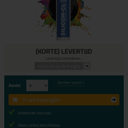
(KORTE) LEVERTIJD
Levertijd controleren...
houd mij op de hoogte
bereken aantal >
Aantal
In winkelwagen
Voldoende voorraad
Alleen online beschikbaar