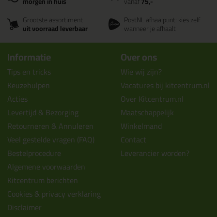
morgen in huis
vanaf
75,-
Grootste assortiment
PostNL afhaalpunt: kies zelf
uit voorraad leverbaar
wanneer je afhaalt
Informatie
Over ons
Tips en tricks
Wie wij zijn?
Keuzehulpen
Vacatures bij kitcentrum.nl
Acties
Over Kitcentrum.nl
Levertijd & Bezorging
Maatschappelijk
Retourneren & Annuleren
Winkelmand
Veel gestelde vragen (FAQ)
Contact
Bestelprocedure
Leverancier worden?
Algemene voorwaarden
Kitcentrum berichten
Cookies & privacy verklaring
Disclaimer