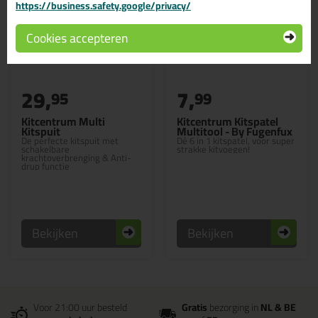
https://business.safety.google/privacy/
Cookies accepteren
29,
7,
95
99
Kitcentrum Multi
Kitcentrum Kitspatel
Kitspuit
Multitool - By Fugenfux
De perfecte kitspuit met
Dé 6 in 1 kitspatel, voor super
schakelbare
strakke kitvoegen!
krachtoverbrenging & Anti-
drup functie
Bekijken
Bekijken
Voor 21:00 uur besteld
Gratis
bezorging in
NL & BE