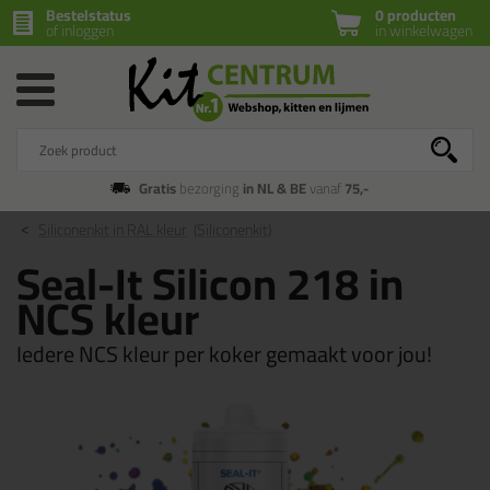
Bestelstatus
0 producten
of inloggen
in winkelwagen
Gratis
bezorging
in NL & BE
vanaf
75,-
Siliconenkit in RAL kleur
(Siliconenkit)
Seal-It Silicon 218 in
NCS kleur
Iedere NCS kleur per koker gemaakt voor jou!