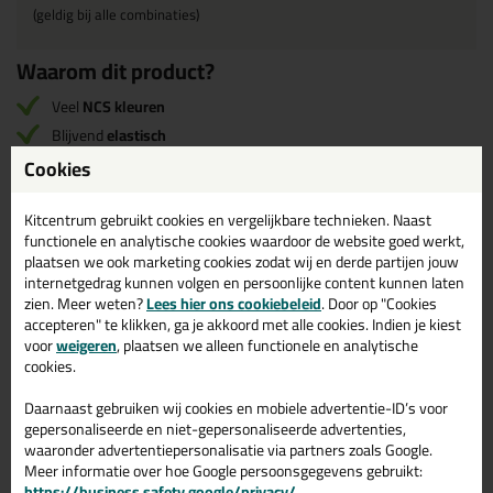
(geldig bij alle combinaties)
Waarom dit product?
Veel
NCS kleuren
Blijvend
elastisch
Zuurvrij
Cookies
Kitcentrum gebruikt cookies en vergelijkbare technieken. Naast
Omschrijving
Specificaties
Reviews (0)
functionele en analytische cookies waardoor de website goed werkt,
plaatsen we ook marketing cookies zodat wij en derde partijen jouw
internetgedrag kunnen volgen en persoonlijke content kunnen laten
Seal-It Silicon 218 in NCS
Reviews voor:
zien. Meer weten?
Lees hier ons cookiebeleid
. Door op "Cookies
accepteren" te klikken, ga je akkoord met alle cookies. Indien je kiest
kleur
voor
weigeren
, plaatsen we alleen functionele en analytische
Er zijn nog geen reviews geschreven voor Seal-It Silicon 218 in
cookies.
NCS kleur.
Schrijf als eerste een review!
Daarnaast gebruiken wij cookies en mobiele advertentie-ID’s voor
gepersonaliseerde en niet-gepersonaliseerde advertenties,
waaronder advertentiepersonalisatie via partners zoals Google.
Meer informatie over hoe Google persoonsgegevens gebruikt:
https://business.safety.google/privacy/