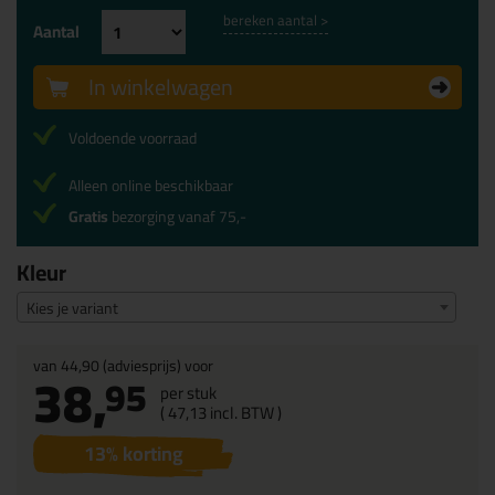
bereken aantal >
Aantal
In winkelwagen
Voldoende voorraad
Alleen online beschikbaar
Gratis
bezorging vanaf 75,-
Kleur
Kies je variant
van
44,90
(adviesprijs) voor
38,
95
per stuk
(
47,
13
incl. BTW )
13
% korting