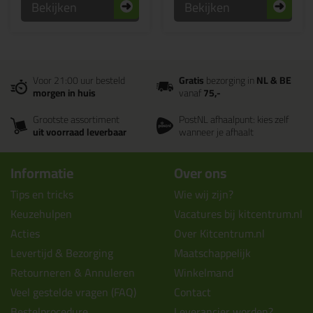
Bekijken
Bekijken
Voor 21:00 uur besteld
Gratis
bezorging in
NL & BE
morgen in huis
vanaf
75,-
Grootste assortiment
PostNL afhaalpunt: kies zelf
uit voorraad leverbaar
wanneer je afhaalt
Informatie
Over ons
Tips en tricks
Wie wij zijn?
Keuzehulpen
Vacatures bij kitcentrum.nl
Acties
Over Kitcentrum.nl
Levertijd & Bezorging
Maatschappelijk
Retourneren & Annuleren
Winkelmand
Veel gestelde vragen (FAQ)
Contact
Bestelprocedure
Leverancier worden?