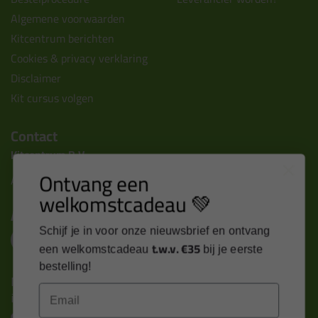
Algemene voorwaarden
Kitcentrum berichten
Cookies & privacy verklaring
Disclaimer
Kit cursus volgen
Contact
Kitcentrum B.V.
Ontvang een
Alle contactgegevens >
welkomstcadeau 💚
Altijd op de hoogte blijven?
Schijf je in voor onze nieuwsbrief en ontvang
t.w.v. €35
een welkomstcadeau
bij je eerste
bestelling!
Nieuws, tips en exclusieve deals rechtstreeks in je
Email
inbox