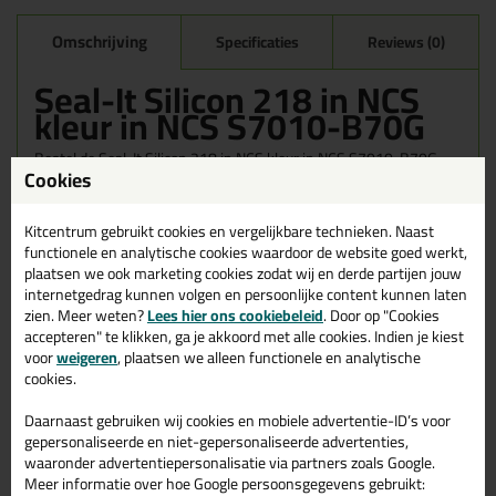
Omschrijving
Specificaties
Reviews (0)
Seal-It Silicon 218 in NCS
kleur in NCS S7010-B70G
Bestel de Seal-It Silicon 218 in NCS kleur in NCS S7010-B70G
Cookies
vandaag nog! Vandaag besteld = morgen in huis.
Wil je meer weten over de toepassing en kenmerken van dit
Kitcentrum gebruikt cookies en vergelijkbare technieken. Naast
product?
Lees alles over dit product >
functionele en analytische cookies waardoor de website goed werkt,
plaatsen we ook marketing cookies zodat wij en derde partijen jouw
internetgedrag kunnen volgen en persoonlijke content kunnen laten
zien. Meer weten?
Lees hier ons cookiebeleid
. Door op "Cookies
accepteren" te klikken, ga je akkoord met alle cookies. Indien je kiest
Gerelateerde producten
voor
weigeren
, plaatsen we alleen functionele en analytische
cookies.
Daarnaast gebruiken wij cookies en mobiele advertentie-ID’s voor
gepersonaliseerde en niet-gepersonaliseerde advertenties,
waaronder advertentiepersonalisatie via partners zoals Google.
Meer informatie over hoe Google persoonsgegevens gebruikt: