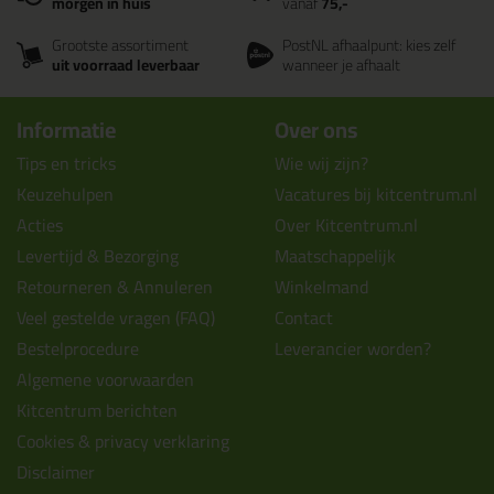
morgen in huis
vanaf
75,-
Grootste assortiment
PostNL afhaalpunt: kies zelf
uit voorraad leverbaar
wanneer je afhaalt
Informatie
Over ons
Tips en tricks
Wie wij zijn?
Keuzehulpen
Vacatures bij kitcentrum.nl
Acties
Over Kitcentrum.nl
Levertijd & Bezorging
Maatschappelijk
Retourneren & Annuleren
Winkelmand
Veel gestelde vragen (FAQ)
Contact
Bestelprocedure
Leverancier worden?
Algemene voorwaarden
Kitcentrum berichten
Cookies & privacy verklaring
Disclaimer