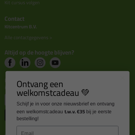
Kit cursus volgen
Contact
Kitcentrum B.V.
Alle contactgegevens >
Altijd op de hoogte blijven?
Nieuws, tips en exclusieve deals rechtstreeks in je
Ontvang een
inbox
welkomstcadeau 💚
Email
Schijf je in voor onze nieuwsbrief en ontvang
t.w.v. €35
een welkomstcadeau
bij je eerste
Inschrijven
bestelling!
Email
Kitcentrum is trots op: