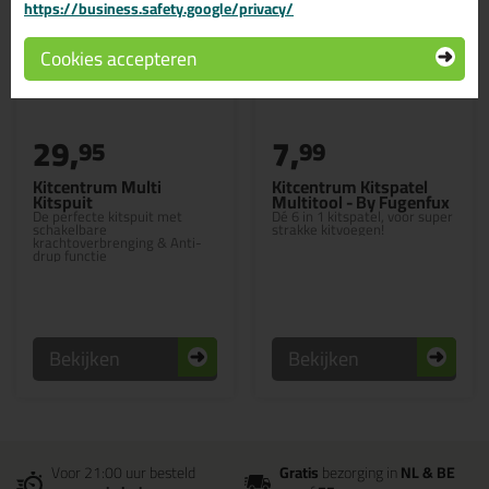
https://business.safety.google/privacy/
Cookies accepteren
29,
7,
95
99
Kitcentrum Multi
Kitcentrum Kitspatel
Kitspuit
Multitool - By Fugenfux
De perfecte kitspuit met
Dé 6 in 1 kitspatel, voor super
schakelbare
strakke kitvoegen!
krachtoverbrenging & Anti-
drup functie
Bekijken
Bekijken
Voor 21:00 uur besteld
Gratis
bezorging in
NL & BE