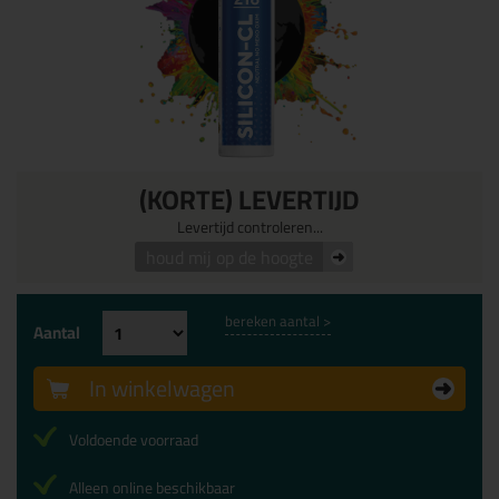
(KORTE) LEVERTIJD
Levertijd controleren...
houd mij op de hoogte
bereken aantal >
Aantal
In winkelwagen
Voldoende voorraad
Alleen online beschikbaar