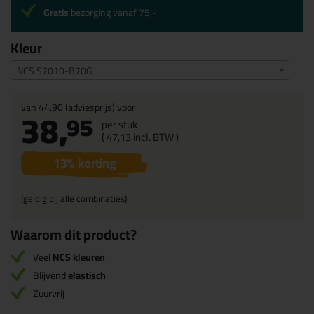
Gratis
bezorging vanaf 75,-
Kleur
NCS S7010-B70G
van
44,90
(adviesprijs) voor
38,
95
per stuk
(
47,
13
incl. BTW )
13
% korting
(geldig bij alle combinaties)
Waarom dit product?
Veel
NCS kleuren
Blijvend
elastisch
Zuurvrij