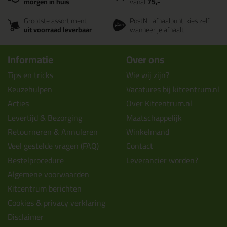
morgen in huis
vanaf
75,-
Grootste assortiment
PostNL afhaalpunt: kies zelf
uit voorraad leverbaar
wanneer je afhaalt
Informatie
Over ons
Tips en tricks
Wie wij zijn?
Keuzehulpen
Vacatures bij kitcentrum.nl
Acties
Over Kitcentrum.nl
Levertijd & Bezorging
Maatschappelijk
Retourneren & Annuleren
Winkelmand
Veel gestelde vragen (FAQ)
Contact
Bestelprocedure
Leverancier worden?
Algemene voorwaarden
Kitcentrum berichten
Cookies & privacy verklaring
Disclaimer