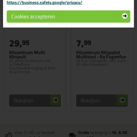
https://business.safety.google/privacy/
Cookies accepteren
29,
7,
95
99
Kitcentrum Multi
Kitcentrum Kitspatel
Kitspuit
Multitool - By Fugenfux
De perfecte kitspuit met
Dé 6 in 1 kitspatel, voor super
schakelbare
strakke kitvoegen!
krachtoverbrenging & Anti-
drup functie
Bekijken
Bekijken
Voor 21:00 uur besteld
Gratis
bezorging in
NL & BE