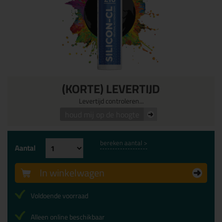
(KORTE) LEVERTIJD
Levertijd controleren...
houd mij op de hoogte
bereken aantal >
Aantal
In winkelwagen
Voldoende voorraad
Alleen online beschikbaar