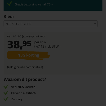
Gratis
bezorging vanaf 75,-
Kleur
NCS S 8505-Y80R
van
44,90
(adviesprijs) voor
38,
95
per stuk
(
47,
13
incl. BTW )
13
% korting
(geldig bij alle combinaties)
Waarom dit product?
Veel
NCS kleuren
Blijvend
elastisch
Zuurvrij