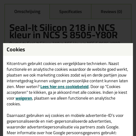
Omschrijving
Specificaties
Reviews (0)
Seal-It Silicon 218 in NCS
kleur in NCS S 8505-Y80R
Bestel de Seal-It Silicon 218 in NCS kleur in NCS S 8505-Y80R
Cookies
vandaag nog! Vandaag besteld = morgen in huis.
Wil je meer weten over de toepassing en kenmerken van dit
Kitcentrum gebruikt cookies en vergelijkbare technieken. Naast
product?
Lees alles over dit product >
functionele en analytische cookies waardoor de website goed werkt,
plaatsen we ook marketing cookies zodat wij en derde partijen jouw
internetgedrag kunnen volgen en persoonlijke content kunnen laten
zien. Meer weten?
Lees hier ons cookiebeleid
. Door op "Cookies
accepteren" te klikken, ga je akkoord met alle cookies. Indien je kiest
Gerelateerde producten
voor
weigeren
, plaatsen we alleen functionele en analytische
cookies.
Daarnaast gebruiken wij cookies en mobiele advertentie-ID’s voor
gepersonaliseerde en niet-gepersonaliseerde advertenties,
waaronder advertentiepersonalisatie via partners zoals Google.
Meer informatie over hoe Google persoonsgegevens gebruikt: