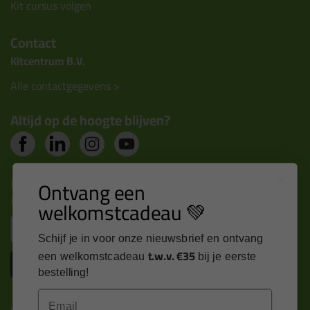
Kit cursus volgen
Contact
Kitcentrum B.V.
Alle contactgegevens >
Altijd op de hoogte blijven?
Nieuws, tips en exclusieve deals rechtstreeks in je
Ontvang een
inbox
welkomstcadeau 💚
Email
Schijf je in voor onze nieuwsbrief en ontvang
t.w.v. €35
een welkomstcadeau
bij je eerste
Inschrijven
bestelling!
Email
Kitcentrum is trots op: